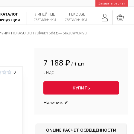
Заказать расчет
КАТАЛОГ
ЛИНЕЙНЫЕ
ТРЕКОВЫЕ
СВЕТИЛЬНИКИ
СВЕТИЛЬНИКИ
ПРОДУКЦИИ
льник HOKASU DOT (Silver/15deg — 5K/20W/CRI90)
7 188 ₽
/ 1 шт
0
с НДС
КУПИТЬ
Наличие: ✔
ONLINE РАСЧЕТ ОСВЕЩЕННОСТИ