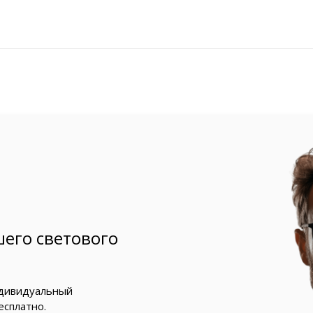
его светового
ндивидуальный
есплатно.