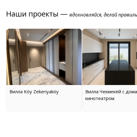
Наши проекты —
вдохновляйся, делай правил
Вилла Köy Zekeriyaköy
Вилла Чекмекёй с дом
кинотеатром