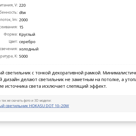
тания, V:
220
бенность:
dtw
поток, lm:
2000
сеивания:
15
Форма:
Круглый
Цвет:
серебро
 свечения:
холодный
ратура, K:
5000
й светильник с тонкой декоративной рамкой. Минималистич
 дизайн делают светильник не заметным на потолке, а уто
е источника света исключает слепящий эффект.
а так же скачать фото и 3D модели:
ый светильник HOKASU DOT 10–20W