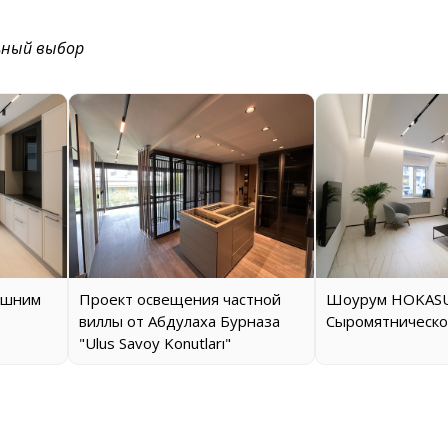
ьный выбор
ашним
Проект освещения частной
Шоурум HOKASU
виллы от Абдулаха Бурназа
Сыромятническо
"Ulus Savoy Konutları"