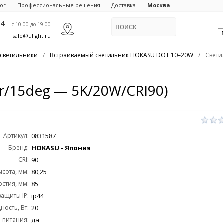
ог
Профессиональные решения
Доставка
Москва
84
c 10:00 до 19:00
sale@ulight.ru
светильники
/
Встраиваемый светильник HOKASU DOT 10–20W
/
Свети
r/15deg — 5K/20W/CRI90)
Артикул:
0831587
Бренд:
HOKASU - Япония
CRI:
90
ысота, мм:
80,25
стия, мм:
85
защиты IP:
ip44
ость, Вт:
20
 питания:
да