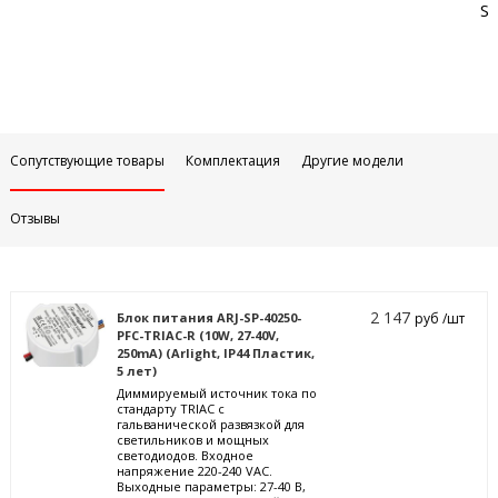
Sa
Сопутствующие товары
Комплектация
Другие модели
Отзывы
2 147
Блок питания ARJ-SP-40250-
руб /шт
PFC-TRIAC-R (10W, 27-40V,
250mA) (Arlight, IP44 Пластик,
5 лет)
Диммируемый источник тока по
стандарту TRIAC с
гальванической развязкой для
светильников и мощных
светодиодов. Входное
напряжение 220-240 VAC.
Выходные параметры: 27-40 В,