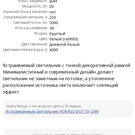
Класс защиты IP:
ip44
Мощность, Вт:
20
Наличие блока питания:
нет
Напряжение питания, V:
220
Световой поток, lm:
2000
Угол рассеивания:
38
Форма:
Круглый
Цвет:
белый (ral9003)
Цвет свечения:
дневной белый
Цветовая температура, K:
4000
Встраиваемый светильник с тонкой декоративной рамкой.
Минималистичный и современный дизайн делают
светильник не заметным на потолке, а утопленное
расположение источника света исключает слепящий
эффект.
Узнать больше, а так же скачать фото и 3D модели:
Встраиваемый светильник HOKASU DOT 10–20W