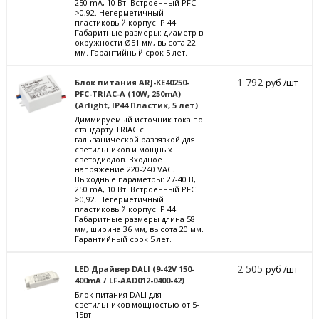
250 mА, 10 Вт. Встроенный PFC
>0,92. Негерметичный
пластиковый корпус IP 44.
Габаритные размеры: диаметр в
окружности Ø51 мм, высота 22
мм. Гарантийный срок 5 лет.
1 792
Блок питания ARJ-KE40250-
руб /шт
PFC-TRIAC-A (10W, 250mA)
(Arlight, IP44 Пластик, 5 лет)
Диммируемый источник тока по
стандарту TRIAC с
гальванической развязкой для
светильников и мощных
светодиодов. Входное
напряжение 220-240 VAC.
Выходные параметры: 27-40 В,
250 mА, 10 Вт. Встроенный PFC
>0,92. Негерметичный
пластиковый корпус IP 44.
Габаритные размеры длина 58
мм, ширина 36 мм, высота 20 мм.
Гарантийный срок 5 лет.
2 505
LED Драйвер DALI (9-42V 150-
руб /шт
400mA / LF-AAD012-0400-42)
Блок питания DALI для
светильников мощностью от 5-
15вт