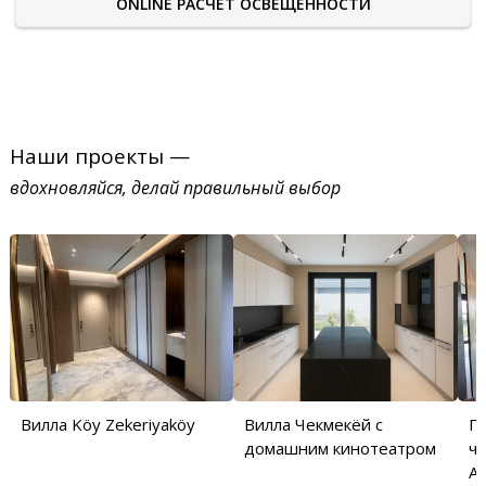
ONLINE РАСЧЕТ ОСВЕЩЕННОСТИ
Наши проекты —
вдохновляйся, делай правильный выбор
Вилла Köy Zekeriyaköy
Вилла Чекмекёй с
П
домашним кинотеатром
ча
Аб