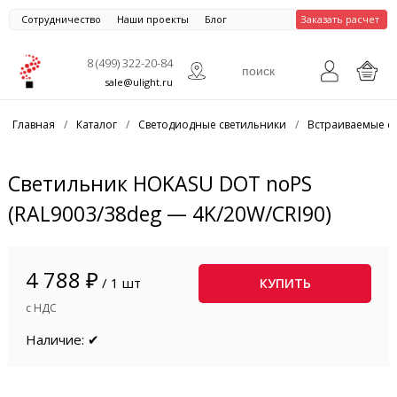
Сотрудничество
Наши проекты
Блог
Заказать расчет
8 (499) 322-20-84
sale@ulight.ru
Главная
/
Каталог
/
Светодиодные светильники
/
Встраиваемые с
Светильник HOKASU DOT noPS
(RAL9003/38deg — 4K/20W/CRI90)
4 788 ₽
/ 1 шт
КУПИТЬ
с НДС
Наличие: ✔