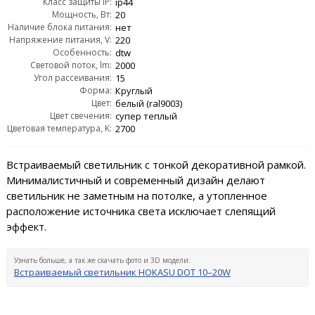
Класс защиты IP:
ip44
Мощность, Вт:
20
Наличие блока питания:
нет
Напряжение питания, V:
220
Особенность:
dtw
Световой поток, lm:
2000
Угол рассеивания:
15
Форма:
Круглый
Цвет:
белый (ral9003)
Цвет свечения:
супер теплый
Цветовая температура, K:
2700
Встраиваемый светильник с тонкой декоративной рамкой.
Минималистичный и современный дизайн делают
светильник не заметным на потолке, а утопленное
расположение источника света исключает слепящий
эффект.
Узнать больше, а так же скачать фото и 3D модели:
Встраиваемый светильник HOKASU DOT 10–20W