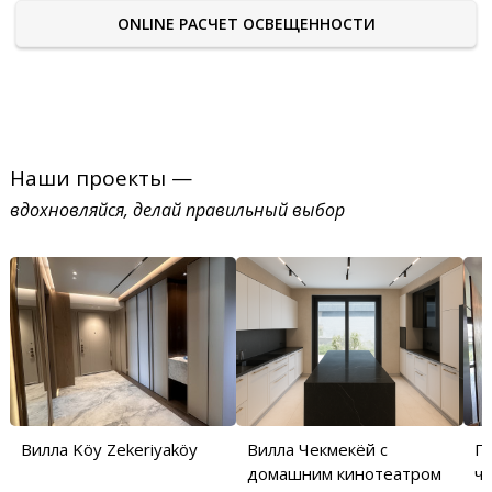
ONLINE РАСЧЕТ ОСВЕЩЕННОСТИ
Наши проекты —
вдохновляйся, делай правильный выбор
Вилла Köy Zekeriyaköy
Вилла Чекмекёй с
П
домашним кинотеатром
ча