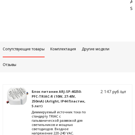
Аб
Sa
Сопутствующие товары
Комплектация
Другие модели
Отзывы
2 147
Блок питания ARJ-SP-40250-
руб /шт
PFC-TRIAC-R (10W, 27-40V,
250mA) (Arlight, IP44 Пластик,
5 лет)
Диммируемый источник тока по
стандарту TRIAC с
гальванической развязкой для
светильников и мощных
светодиодов. Входное
напряжение 220-240 VAC.