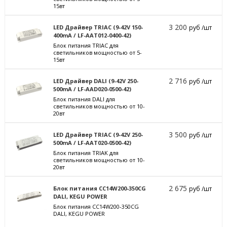
15вт
3 200
LED Драйвер TRIAC (9-42V 150-
руб /шт
400mA / LF-AAT012-0400-42)
Блок питания TRIAC для
светильников мощностью от 5-
15вт
2 716
LED Драйвер DALI (9-42V 250-
руб /шт
500mA / LF-AAD020-0500-42)
Блок питания DALI для
светильников мощностью от 10-
20вт
3 500
LED Драйвер TRIAC (9-42V 250-
руб /шт
500mA / LF-AAT020-0500-42)
Блок питания TRIAK для
светильников мощностью от 10-
20вт
2 675
Блок питания CC14W200-350CG
руб /шт
DALI, KEGU POWER
Блок питания CC14W200-350CG
DALI, KEGU POWER