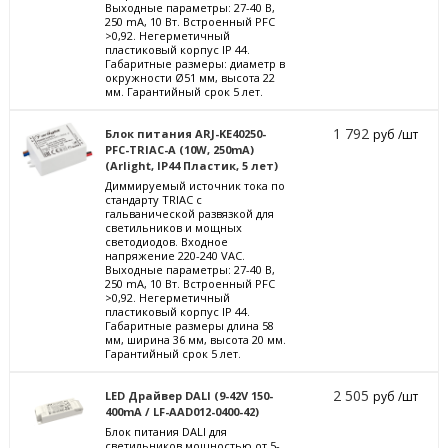
Выходные параметры: 27-40 В,
250 mА, 10 Вт. Встроенный PFC
>0,92. Негерметичный
пластиковый корпус IP 44.
Габаритные размеры: диаметр в
окружности Ø51 мм, высота 22
мм. Гарантийный срок 5 лет.
1 792
Блок питания ARJ-KE40250-
руб /шт
PFC-TRIAC-A (10W, 250mA)
(Arlight, IP44 Пластик, 5 лет)
Диммируемый источник тока по
стандарту TRIAC с
гальванической развязкой для
светильников и мощных
светодиодов. Входное
напряжение 220-240 VAC.
Выходные параметры: 27-40 В,
250 mА, 10 Вт. Встроенный PFC
>0,92. Негерметичный
пластиковый корпус IP 44.
Габаритные размеры длина 58
мм, ширина 36 мм, высота 20 мм.
Гарантийный срок 5 лет.
2 505
LED Драйвер DALI (9-42V 150-
руб /шт
400mA / LF-AAD012-0400-42)
Блок питания DALI для
светильников мощностью от 5-