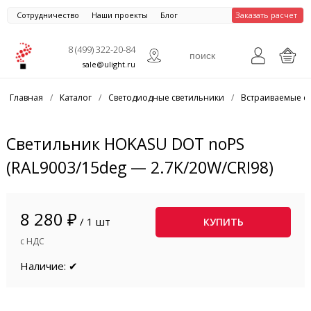
Сотрудничество
Наши проекты
Блог
Заказать расчет
8 (499) 322-20-84
sale@ulight.ru
Главная
/
Каталог
/
Светодиодные светильники
/
Встраиваемые с
Светильник HOKASU DOT noPS
(RAL9003/15deg — 2.7K/20W/CRI98)
8 280 ₽
/ 1 шт
КУПИТЬ
с НДС
Наличие: ✔