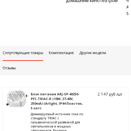
домашним кинотеатром
ча
Аб
Sa
Сопутствующие товары
Комплектация
Другие модели
Отзывы
2 147
Блок питания ARJ-SP-40250-
руб /шт
PFC-TRIAC-R (10W, 27-40V,
250mA) (Arlight, IP44 Пластик,
5 лет)
Диммируемый источник тока по
стандарту TRIAC с
гальванической развязкой для
светильников и мощных
светодиодов. Входное