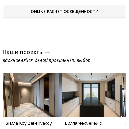
ONLINE РАСЧЕТ ОСВЕЩЕННОСТИ
Наши проекты —
вдохновляйся, делай правильный выбор
Вилла Köy Zekeriyaköy
Вилла Чекмекёй с
П