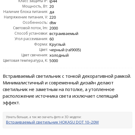
Класс защиты IP:
ip44
Мощность, Вт:
20
Наличие блока питания:
да
Напряжение питания, V:
220
Особенность:
dtw
Световой поток, lm:
2000
Способ установки:
встраиваемый
Угол рассеивания:
60
Форма:
Круглый
Цвет:
черный (ral9005)
Цвет свечения:
холодный
Цветовая температура, K:
5000
Встраиваемый светильник с тонкой декоративной рамкой.
Минималистичный и современный дизайн делают
светильник не заметным на потолке, а утопленное
расположение источника света исключает слепящий
эффект.
Узнать больше, а так же скачать фото и 3D модели:
Встраиваемый светильник HOKASU DOT 10–20W