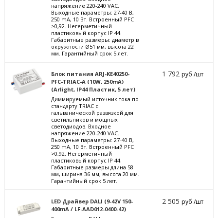
напряжение 220-240 VAC.
Выходные параметры: 27-40 В,
250 mА, 10 Вт. Встроенный PFC
>0,92. Негерметичный
пластиковый корпус IP 44.
Габаритные размеры: диаметр в
окружности Ø51 мм, высота 22
мм. Гарантийный срок 5 лет.
1 792
Блок питания ARJ-KE40250-
руб /шт
PFC-TRIAC-A (10W, 250mA)
(Arlight, IP44 Пластик, 5 лет)
Диммируемый источник тока по
стандарту TRIAC с
гальванической развязкой для
светильников и мощных
светодиодов. Входное
напряжение 220-240 VAC.
Выходные параметры: 27-40 В,
250 mА, 10 Вт. Встроенный PFC
>0,92. Негерметичный
пластиковый корпус IP 44.
Габаритные размеры длина 58
мм, ширина 36 мм, высота 20 мм.
Гарантийный срок 5 лет.
2 505
LED Драйвер DALI (9-42V 150-
руб /шт
400mA / LF-AAD012-0400-42)