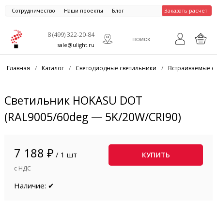
Сотрудничество
Наши проекты
Блог
Заказать расчет
8 (499) 322-20-84
sale@ulight.ru
Главная
/
Каталог
/
Светодиодные светильники
/
Встраиваемые с
Светильник HOKASU DOT
(RAL9005/60deg — 5K/20W/CRI90)
7 188 ₽
/ 1 шт
КУПИТЬ
с НДС
Наличие: ✔