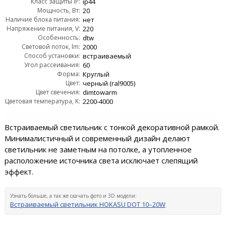
Класс защиты IP:
ip44
Мощность, Вт:
20
Наличие блока питания:
нет
Напряжение питания, V:
220
Особенность:
dtw
Световой поток, lm:
2000
Способ установки:
встраиваемый
Угол рассеивания:
60
Форма:
Круглый
Цвет:
черный (ral9005)
Цвет свечения:
dimtowarm
Цветовая температура, K:
2200-4000
Встраиваемый светильник с тонкой декоративной рамкой.
Минималистичный и современный дизайн делают
светильник не заметным на потолке, а утопленное
расположение источника света исключает слепящий
эффект.
Узнать больше, а так же скачать фото и 3D модели:
Встраиваемый светильник HOKASU DOT 10–20W