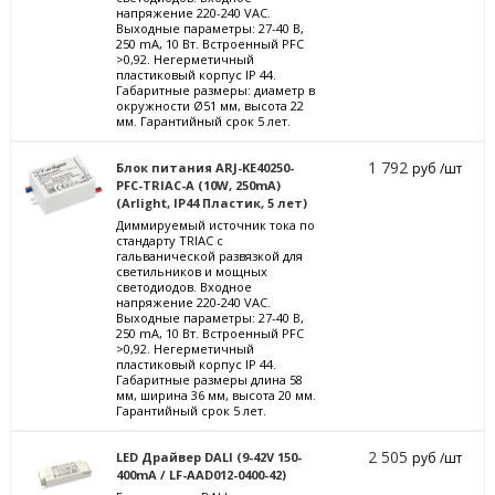
напряжение 220-240 VAC.
Выходные параметры: 27-40 В,
250 mА, 10 Вт. Встроенный PFC
>0,92. Негерметичный
пластиковый корпус IP 44.
Габаритные размеры: диаметр в
окружности Ø51 мм, высота 22
мм. Гарантийный срок 5 лет.
1 792
Блок питания ARJ-KE40250-
руб /шт
PFC-TRIAC-A (10W, 250mA)
(Arlight, IP44 Пластик, 5 лет)
Диммируемый источник тока по
стандарту TRIAC с
гальванической развязкой для
светильников и мощных
светодиодов. Входное
напряжение 220-240 VAC.
Выходные параметры: 27-40 В,
250 mА, 10 Вт. Встроенный PFC
>0,92. Негерметичный
пластиковый корпус IP 44.
Габаритные размеры длина 58
мм, ширина 36 мм, высота 20 мм.
Гарантийный срок 5 лет.
2 505
LED Драйвер DALI (9-42V 150-
руб /шт
400mA / LF-AAD012-0400-42)