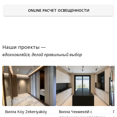
ONLINE РАСЧЕТ ОСВЕЩЕННОСТИ
Наши проекты —
вдохновляйся, делай правильный выбор
Вилла Köy Zekeriyaköy
Вилла Чекмекёй с
П