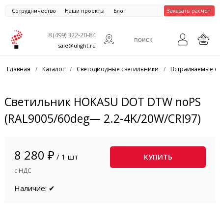
Сотрудничество
Наши проекты
Блог
Заказать расчет
8 (499) 322-20-84
sale@ulight.ru
Главная
/
Каталог
/
Светодиодные светильники
/
Встраиваемые с
Светильник HOKASU DOT DTW noPS
(RAL9005/60deg— 2.2-4K/20W/CRI97)
8 280 ₽
/ 1 шт
КУПИТЬ
с НДС
Наличие: ✔