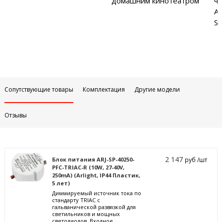
домашним кинотеатром
ча
Аб
Sa
Сопутствующие товары
Комплектация
Другие модели
Отзывы
2 147
Блок питания ARJ-SP-40250-
руб /шт
PFC-TRIAC-R (10W, 27-40V,
250mA) (Arlight, IP44 Пластик,
5 лет)
Диммируемый источник тока по
стандарту TRIAC с
гальванической развязкой для
светильников и мощных
светодиодов. Входное