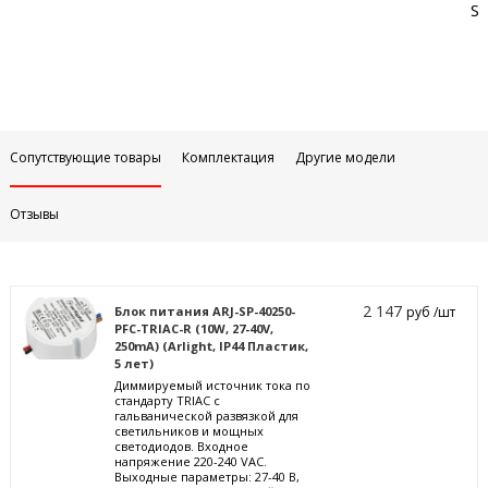
Sa
Сопутствующие товары
Комплектация
Другие модели
Отзывы
2 147
Блок питания ARJ-SP-40250-
руб /шт
PFC-TRIAC-R (10W, 27-40V,
250mA) (Arlight, IP44 Пластик,
5 лет)
Диммируемый источник тока по
стандарту TRIAC с
гальванической развязкой для
светильников и мощных
светодиодов. Входное
напряжение 220-240 VAC.
Выходные параметры: 27-40 В,