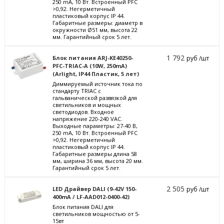
250 mА, 10 Вт. Встроенный PFC
>0,92. Негерметичный
пластиковый корпус IP 44.
Габаритные размеры: диаметр в
окружности Ø51 мм, высота 22
мм. Гарантийный срок 5 лет.
1 792
Блок питания ARJ-KE40250-
руб /шт
PFC-TRIAC-A (10W, 250mA)
(Arlight, IP44 Пластик, 5 лет)
Диммируемый источник тока по
стандарту TRIAC с
гальванической развязкой для
светильников и мощных
светодиодов. Входное
напряжение 220-240 VAC.
Выходные параметры: 27-40 В,
250 mА, 10 Вт. Встроенный PFC
>0,92. Негерметичный
пластиковый корпус IP 44.
Габаритные размеры длина 58
мм, ширина 36 мм, высота 20 мм.
Гарантийный срок 5 лет.
2 505
LED Драйвер DALI (9-42V 150-
руб /шт
400mA / LF-AAD012-0400-42)
Блок питания DALI для
светильников мощностью от 5-
15вт