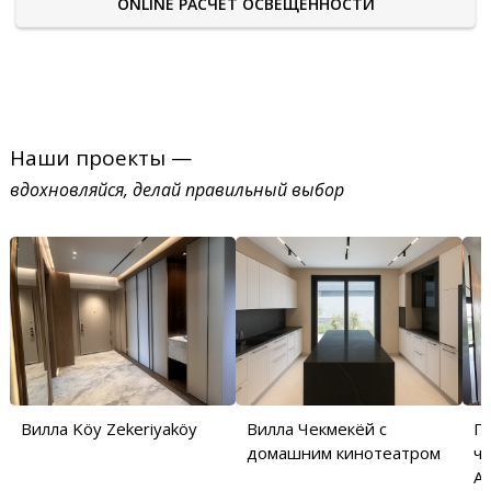
ONLINE РАСЧЕТ ОСВЕЩЕННОСТИ
Наши проекты —
вдохновляйся, делай правильный выбор
Вилла Köy Zekeriyaköy
Вилла Чекмекёй с
П
домашним кинотеатром
ча
Аб