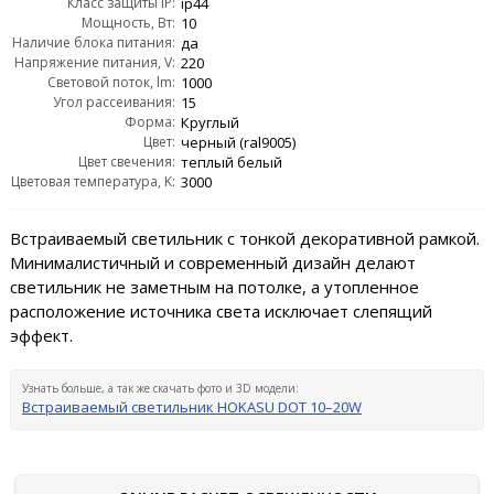
Класс защиты IP:
ip44
Мощность, Вт:
10
Наличие блока питания:
да
Напряжение питания, V:
220
Световой поток, lm:
1000
Угол рассеивания:
15
Форма:
Круглый
Цвет:
черный (ral9005)
Цвет свечения:
теплый белый
Цветовая температура, K:
3000
Встраиваемый светильник с тонкой декоративной рамкой.
Минималистичный и современный дизайн делают
светильник не заметным на потолке, а утопленное
расположение источника света исключает слепящий
эффект.
Узнать больше, а так же скачать фото и 3D модели:
Встраиваемый светильник HOKASU DOT 10–20W