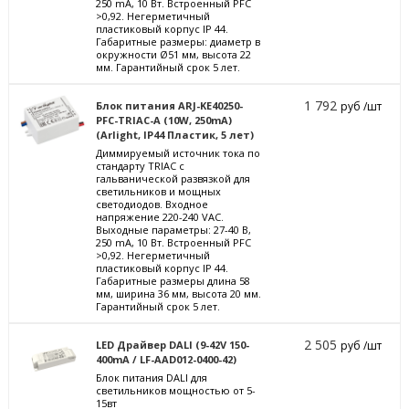
250 mА, 10 Вт. Встроенный PFC
>0,92. Негерметичный
пластиковый корпус IP 44.
Габаритные размеры: диаметр в
окружности Ø51 мм, высота 22
мм. Гарантийный срок 5 лет.
1 792
Блок питания ARJ-KE40250-
руб /шт
PFC-TRIAC-A (10W, 250mA)
(Arlight, IP44 Пластик, 5 лет)
Диммируемый источник тока по
стандарту TRIAC с
гальванической развязкой для
светильников и мощных
светодиодов. Входное
напряжение 220-240 VAC.
Выходные параметры: 27-40 В,
250 mА, 10 Вт. Встроенный PFC
>0,92. Негерметичный
пластиковый корпус IP 44.
Габаритные размеры длина 58
мм, ширина 36 мм, высота 20 мм.
Гарантийный срок 5 лет.
2 505
LED Драйвер DALI (9-42V 150-
руб /шт
400mA / LF-AAD012-0400-42)
Блок питания DALI для
светильников мощностью от 5-
15вт