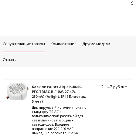
Sa
Сопутствующие товары
Комплектация
Другие модели
Отзывы
2 147
Блок питания ARJ-SP-40250-
руб /шт
PFC-TRIAC-R (10W, 27-40V,
250mA) (Arlight, IP44 Пластик,
5 лет)
Диммируемый источник тока по
стандарту TRIAC с
гальванической развязкой для
светильников и мощных
светодиодов. Входное
напряжение 220-240 VAC.
Выходные параметры: 27-40 В,