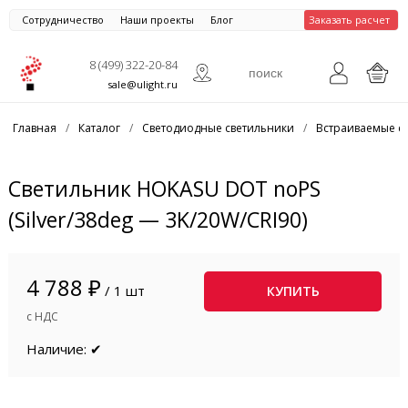
Сотрудничество
Наши проекты
Блог
Заказать расчет
8 (499) 322-20-84
sale@ulight.ru
Главная
/
Каталог
/
Светодиодные светильники
/
Встраиваемые с
Светильник HOKASU DOT noPS
(Silver/38deg — 3K/20W/CRI90)
4 788 ₽
/ 1 шт
КУПИТЬ
с НДС
Наличие: ✔