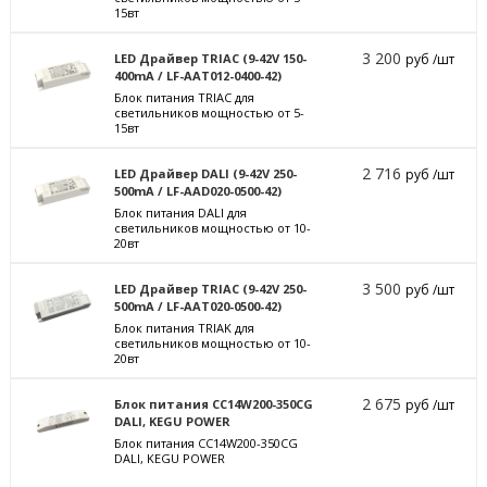
15вт
3 200
LED Драйвер TRIAC (9-42V 150-
руб /шт
400mA / LF-AAT012-0400-42)
Блок питания TRIAC для
светильников мощностью от 5-
15вт
2 716
LED Драйвер DALI (9-42V 250-
руб /шт
500mA / LF-AAD020-0500-42)
Блок питания DALI для
светильников мощностью от 10-
20вт
3 500
LED Драйвер TRIAC (9-42V 250-
руб /шт
500mA / LF-AAT020-0500-42)
Блок питания TRIAK для
светильников мощностью от 10-
20вт
2 675
Блок питания CC14W200-350CG
руб /шт
DALI, KEGU POWER
Блок питания CC14W200-350CG
DALI, KEGU POWER