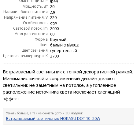
Класс защиты IP:
ip44
Мощность, Вт:
20
Наличие блока питания:
да
Напряжение питания, V:
220
Особенность:
dtw
Световой поток, lm:
2000
Угол рассеивания:
60
Форма:
Круглый
Цвет:
белый (ral9003)
Цвет свечения:
супер теплый
Цветовая температура, K:
2700
Встраиваемый светильник с тонкой декоративной рамкой.
Минималистичный и современный дизайн делают
светильник не заметным на потолке, а утопленное
расположение источника света исключает слепящий
эффект.
Узнать больше, а так же скачать фото и 3D модели:
Встраиваемый светильник HOKASU DOT 10–20W