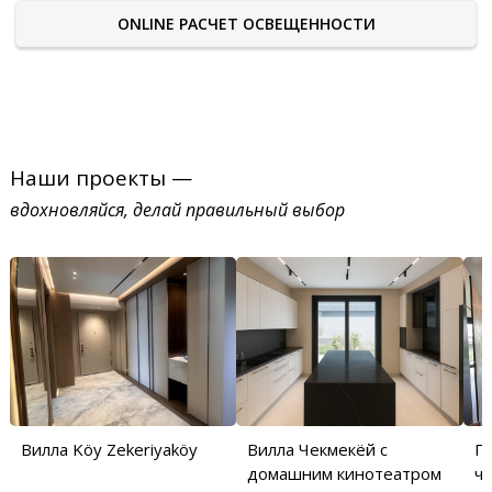
ONLINE РАСЧЕТ ОСВЕЩЕННОСТИ
Наши проекты —
вдохновляйся, делай правильный выбор
Вилла Köy Zekeriyaköy
Вилла Чекмекёй с
П
домашним кинотеатром
ча