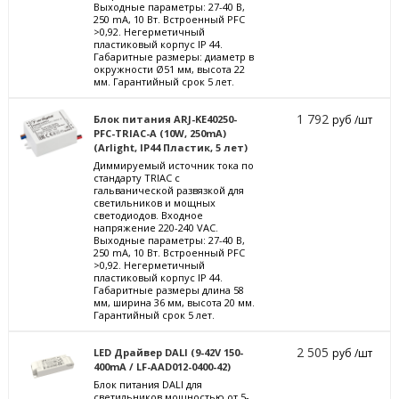
Выходные параметры: 27-40 В,
250 mА, 10 Вт. Встроенный PFC
>0,92. Негерметичный
пластиковый корпус IP 44.
Габаритные размеры: диаметр в
окружности Ø51 мм, высота 22
мм. Гарантийный срок 5 лет.
1 792
Блок питания ARJ-KE40250-
руб /шт
PFC-TRIAC-A (10W, 250mA)
(Arlight, IP44 Пластик, 5 лет)
Диммируемый источник тока по
стандарту TRIAC с
гальванической развязкой для
светильников и мощных
светодиодов. Входное
напряжение 220-240 VAC.
Выходные параметры: 27-40 В,
250 mА, 10 Вт. Встроенный PFC
>0,92. Негерметичный
пластиковый корпус IP 44.
Габаритные размеры длина 58
мм, ширина 36 мм, высота 20 мм.
Гарантийный срок 5 лет.
2 505
LED Драйвер DALI (9-42V 150-
руб /шт
400mA / LF-AAD012-0400-42)
Блок питания DALI для
светильников мощностью от 5-