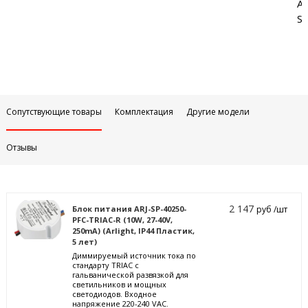
Аб
Sa
Сопутствующие товары
Комплектация
Другие модели
Отзывы
2 147
Блок питания ARJ-SP-40250-
руб /шт
PFC-TRIAC-R (10W, 27-40V,
250mA) (Arlight, IP44 Пластик,
5 лет)
Диммируемый источник тока по
стандарту TRIAC с
гальванической развязкой для
светильников и мощных
светодиодов. Входное
напряжение 220-240 VAC.