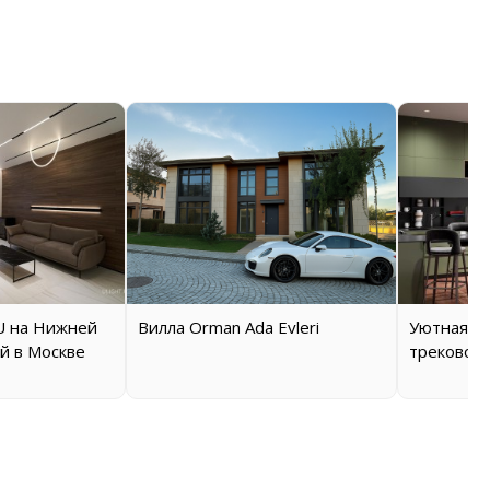
 на Нижней
Вилла Orman Ada Evleri
Уютная кв
й в Москве
трековой 