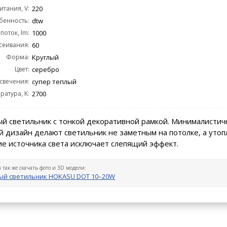
тания, V:
220
бенность:
dtw
поток, lm:
1000
сеивания:
60
Форма:
Круглый
Цвет:
серебро
 свечения:
супер теплый
ратура, K:
2700
й светильник с тонкой декоративной рамкой. Минималистич
 дизайн делают светильник не заметным на потолке, а уто
е источника света исключает слепящий эффект.
а так же скачать фото и 3D модели:
ый светильник HOKASU DOT 10–20W