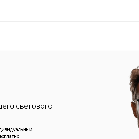
его светового
ндивидуальный
есплатно.