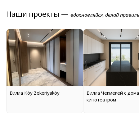
Наши проекты —
вдохновляйся, делай правил
Вилла Köy Zekeriyaköy
Вилла Чекмекёй с дом
кинотеатром