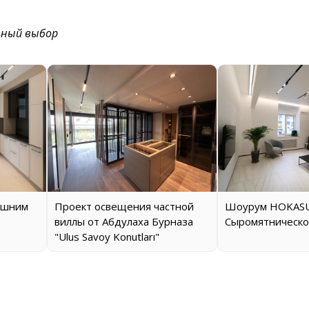
ьный выбор
ашним
Проект освещения частной
Шоурум HOKASU
виллы от Абдулаха Бурназа
Сыромятническо
"Ulus Savoy Konutları"