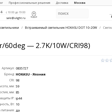
ог
Профессиональные решения
Доставка
Москва
84
c 10:00 до 19:00
sale@ulight.ru
светильники
/
Встраиваемый светильник HOKASU DOT 10–20W
/
Свети
r/60deg — 2.7K/10W/CRI98)
Артикул:
0835727
Бренд:
HOKASU - Япония
CRI:
98
ысота, мм:
59
стия, мм:
85
защиты IP:
ip44
ость, Вт:
10
 питания:
да