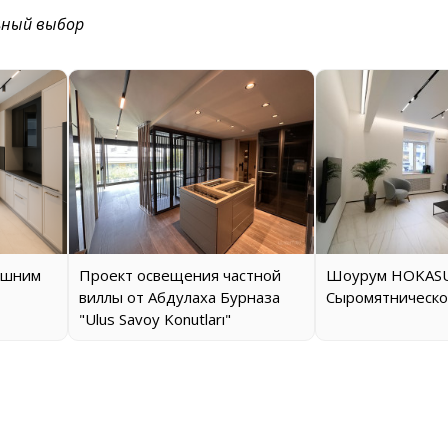
ьный выбор
ашним
Проект освещения частной
Шоурум HOKASU
виллы от Абдулаха Бурназа
Сыромятническо
"Ulus Savoy Konutları"