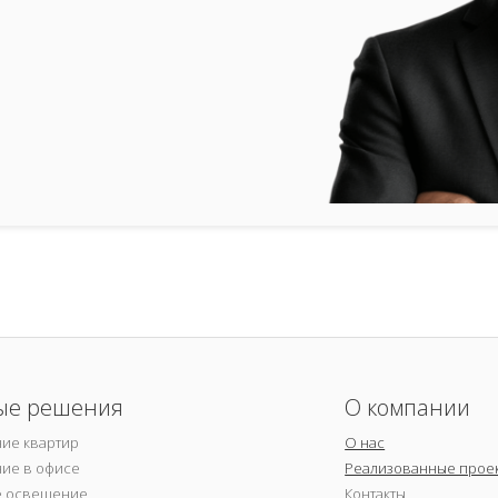
ые решения
О компании
ие квартир
О нас
ие в офисе
Реализованные прое
е освещение
Контакты