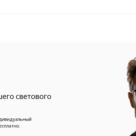
его светового
ндивидуальный
есплатно.