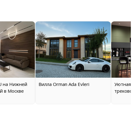
 на Нижней
Вилла Orman Ada Evleri
Уютная кв
й в Москве
трековой 