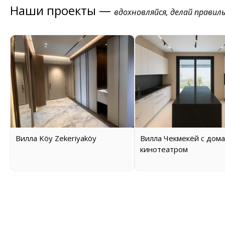
Наши проекты —
вдохновляйся, делай правил
Вилла Köy Zekeriyaköy
Вилла Чекмекёй с дом
кинотеатром