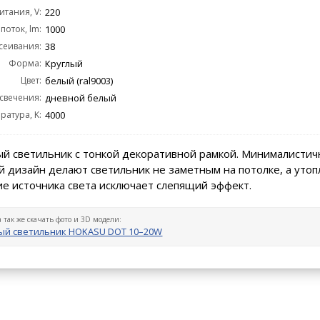
тания, V:
220
поток, lm:
1000
сеивания:
38
Форма:
Круглый
Цвет:
белый (ral9003)
 свечения:
дневной белый
ратура, K:
4000
й светильник с тонкой декоративной рамкой. Минималистич
 дизайн делают светильник не заметным на потолке, а уто
е источника света исключает слепящий эффект.
а так же скачать фото и 3D модели:
ый светильник HOKASU DOT 10–20W