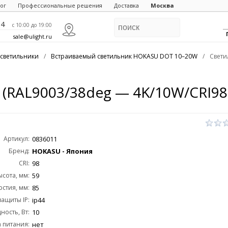
ог
Профессиональные решения
Доставка
Москва
84
c 10:00 до 19:00
sale@ulight.ru
светильники
/
Встраиваемый светильник HOKASU DOT 10–20W
/
Свети
(RAL9003/38deg — 4K/10W/CRI98
Артикул:
0836011
Бренд:
HOKASU - Япония
CRI:
98
ысота, мм:
59
стия, мм:
85
защиты IP:
ip44
ость, Вт:
10
 питания:
нет