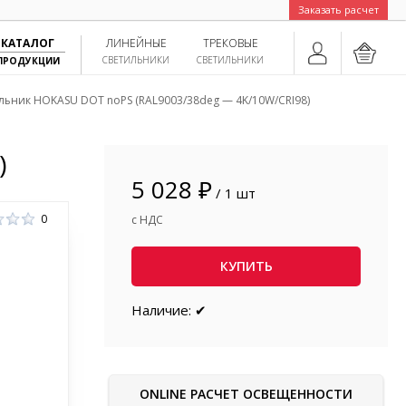
Заказать расчет
КАТАЛОГ
ЛИНЕЙНЫЕ
ТРЕКОВЫЕ
СВЕТИЛЬНИКИ
СВЕТИЛЬНИКИ
ПРОДУКЦИИ
льник HOKASU DOT noPS (RAL9003/38deg — 4K/10W/CRI98)
)
5 028 ₽
/ 1 шт
0
с НДС
КУПИТЬ
Наличие: ✔
ONLINE РАСЧЕТ ОСВЕЩЕННОСТИ