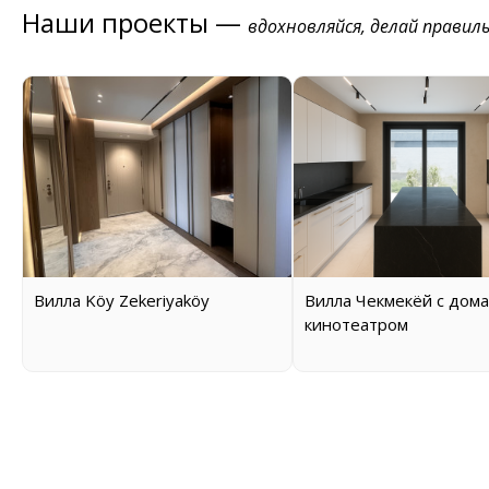
Наши проекты —
вдохновляйся, делай правил
Вилла Köy Zekeriyaköy
Вилла Чекмекёй с дом
кинотеатром