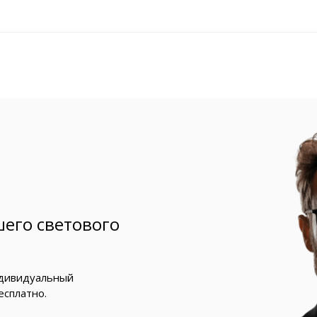
его светового
ндивидуальный
есплатно.