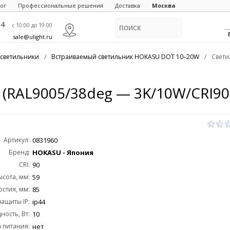
ог
Профессиональные решения
Доставка
Москва
84
c 10:00 до 19:00
sale@ulight.ru
светильники
/
Встраиваемый светильник HOKASU DOT 10–20W
/
Свети
(RAL9005/38deg — 3K/10W/CRI90
Артикул:
0831960
Бренд:
HOKASU - Япония
CRI:
90
ысота, мм:
59
стия, мм:
85
защиты IP:
ip44
ость, Вт:
10
 питания:
нет