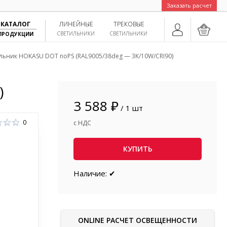
Заказать расчет
КАТАЛОГ
ЛИНЕЙНЫЕ
ТРЕКОВЫЕ
СВЕТИЛЬНИКИ
СВЕТИЛЬНИКИ
ПРОДУКЦИИ
льник HOKASU DOT noPS (RAL9005/38deg — 3K/10W/CRI90)
)
3 588 ₽
/ 1 шт
0
с НДС
КУПИТЬ
Наличие: ✔
ONLINE РАСЧЕТ ОСВЕЩЕННОСТИ