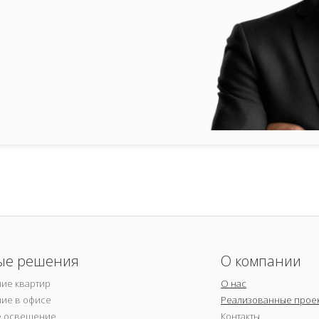
ые решения
О компании
ие квартир
О нас
ие в офисе
Реализованные прое
е освещение
Контакты