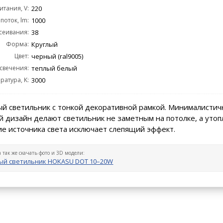
тания, V:
220
поток, lm:
1000
сеивания:
38
Форма:
Круглый
Цвет:
черный (ral9005)
 свечения:
теплый белый
ратура, K:
3000
й светильник с тонкой декоративной рамкой. Минималистич
 дизайн делают светильник не заметным на потолке, а уто
е источника света исключает слепящий эффект.
а так же скачать фото и 3D модели:
ый светильник HOKASU DOT 10–20W