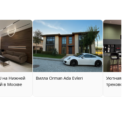
 на Нижней
Вилла Orman Ada Evleri
Уютная кв
й в Москве
трековой 