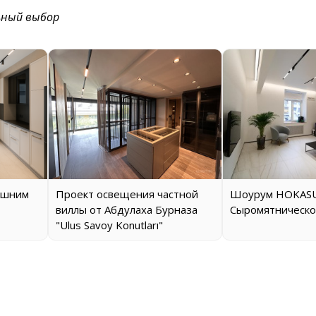
ьный выбор
ашним
Проект освещения частной
Шоурум HOKASU
виллы от Абдулаха Бурназа
Сыромятническо
"Ulus Savoy Konutları"