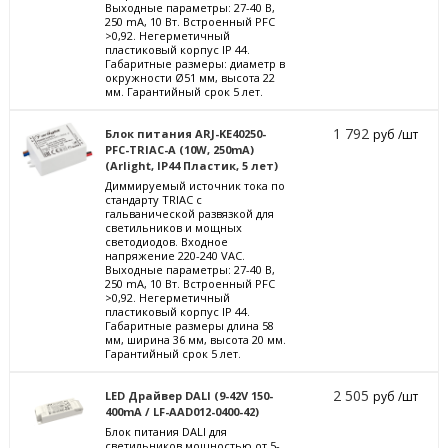
Выходные параметры: 27-40 В,
250 mА, 10 Вт. Встроенный PFC
>0,92. Негерметичный
пластиковый корпус IP 44.
Габаритные размеры: диаметр в
окружности Ø51 мм, высота 22
мм. Гарантийный срок 5 лет.
1 792
Блок питания ARJ-KE40250-
руб /шт
PFC-TRIAC-A (10W, 250mA)
(Arlight, IP44 Пластик, 5 лет)
Диммируемый источник тока по
стандарту TRIAC с
гальванической развязкой для
светильников и мощных
светодиодов. Входное
напряжение 220-240 VAC.
Выходные параметры: 27-40 В,
250 mА, 10 Вт. Встроенный PFC
>0,92. Негерметичный
пластиковый корпус IP 44.
Габаритные размеры длина 58
мм, ширина 36 мм, высота 20 мм.
Гарантийный срок 5 лет.
2 505
LED Драйвер DALI (9-42V 150-
руб /шт
400mA / LF-AAD012-0400-42)
Блок питания DALI для
светильников мощностью от 5-