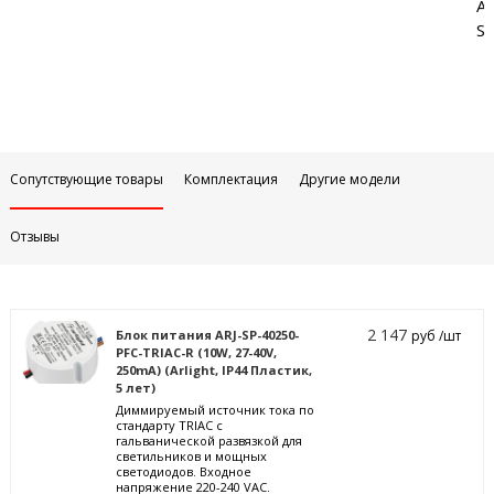
Аб
Sa
Сопутствующие товары
Комплектация
Другие модели
Отзывы
2 147
Блок питания ARJ-SP-40250-
руб /шт
PFC-TRIAC-R (10W, 27-40V,
250mA) (Arlight, IP44 Пластик,
5 лет)
Диммируемый источник тока по
стандарту TRIAC с
гальванической развязкой для
светильников и мощных
светодиодов. Входное
напряжение 220-240 VAC.