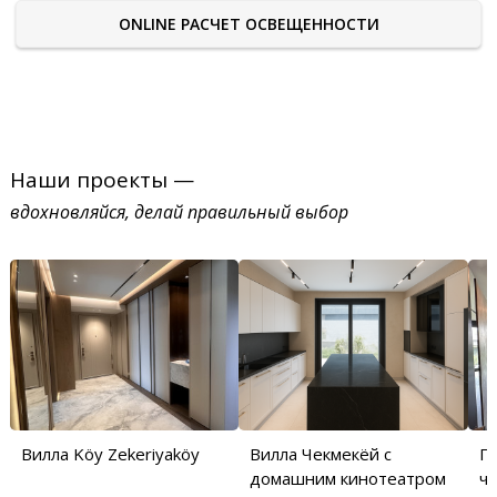
ONLINE РАСЧЕТ ОСВЕЩЕННОСТИ
Наши проекты —
вдохновляйся, делай правильный выбор
Вилла Köy Zekeriyaköy
Вилла Чекмекёй с
П
домашним кинотеатром
ча