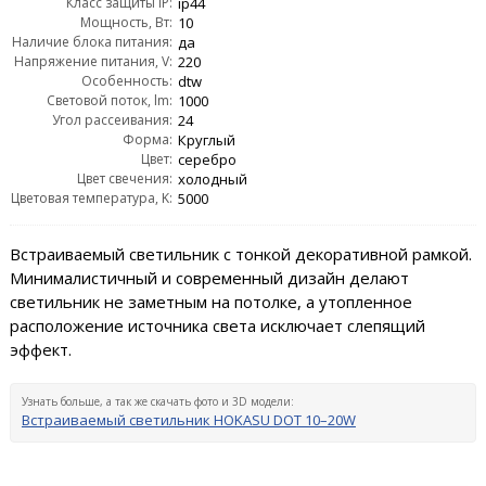
Класс защиты IP:
ip44
Мощность, Вт:
10
Наличие блока питания:
да
Напряжение питания, V:
220
Особенность:
dtw
Световой поток, lm:
1000
Угол рассеивания:
24
Форма:
Круглый
Цвет:
серебро
Цвет свечения:
холодный
Цветовая температура, K:
5000
Встраиваемый светильник с тонкой декоративной рамкой.
Минималистичный и современный дизайн делают
светильник не заметным на потолке, а утопленное
расположение источника света исключает слепящий
эффект.
Узнать больше, а так же скачать фото и 3D модели:
Встраиваемый светильник HOKASU DOT 10–20W