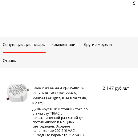
Sa
Сопутствующие товары
Комплектация
Другие модели
Отзывы
2 147
Блок питания ARJ-SP-40250-
руб /шт
PFC-TRIAC-R (10W, 27-40V,
250mA) (Arlight, IP44 Пластик,
5 лет)
Диммируемый источник тока по
стандарту TRIAC с
гальванической развязкой для
светильников и мощных
светодиодов. Входное
напряжение 220-240 VAC.
Выходные параметры: 27-40 В,