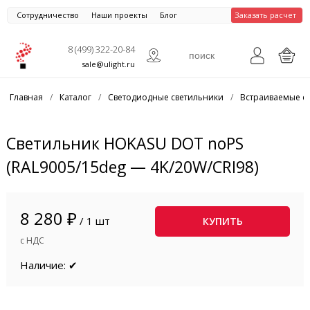
Сотрудничество
Наши проекты
Блог
Заказать расчет
8 (499) 322-20-84
sale@ulight.ru
Главная
/
Каталог
/
Светодиодные светильники
/
Встраиваемые с
Светильник HOKASU DOT noPS
(RAL9005/15deg — 4K/20W/CRI98)
8 280 ₽
/ 1 шт
КУПИТЬ
с НДС
Наличие: ✔