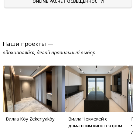
ONLINE РАСЧЕТ ОСВЕЩЕННОСТИ
Наши проекты —
вдохновляйся, делай правильный выбор
Вилла Köy Zekeriyaköy
Вилла Чекмекёй с
П
домашним кинотеатром
ча
Аб