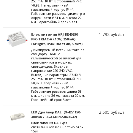
250 mА, 10 Вт. Встроенный PFC
>0,92. Негерметичный
пластиковый корпус IP 44.
Габаритные размеры: диаметр в
окружности Ø51 мм, высота 22
мм. Гарантийный срок 5 лет.
1 792
Блок питания ARJ-KE40250-
руб /шт
PFC-TRIAC-A (10W, 250mA)
(Arlight, IP44 Пластик, 5 лет)
Диммируемый источник тока по
стандарту TRIAC с
гальванической развязкой для
светильников и мощных
светодиодов. Входное
напряжение 220-240 VAC.
Выходные параметры: 27-40 В,
250 mА, 10 Вт. Встроенный PFC
>0,92. Негерметичный
пластиковый корпус IP 44.
Габаритные размеры длина 58
мм, ширина 36 мм, высота 20 мм.
Гарантийный срок 5 лет.
2 505
LED Драйвер DALI (9-42V 150-
руб /шт
400mA / LF-AAD012-0400-42)
Блок питания DALI для
светильников мощностью от 5-
15вт