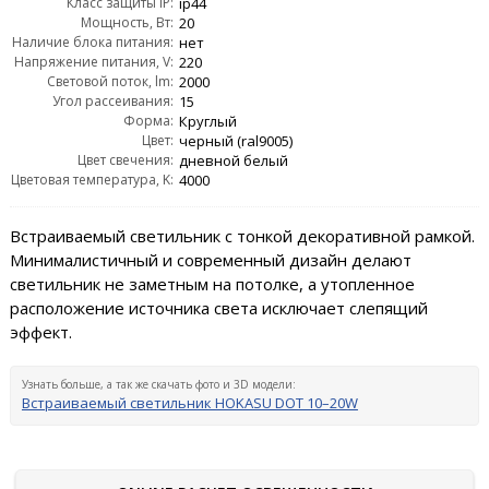
Класс защиты IP:
ip44
Мощность, Вт:
20
Наличие блока питания:
нет
Напряжение питания, V:
220
Световой поток, lm:
2000
Угол рассеивания:
15
Форма:
Круглый
Цвет:
черный (ral9005)
Цвет свечения:
дневной белый
Цветовая температура, K:
4000
Встраиваемый светильник с тонкой декоративной рамкой.
Минималистичный и современный дизайн делают
светильник не заметным на потолке, а утопленное
расположение источника света исключает слепящий
эффект.
Узнать больше, а так же скачать фото и 3D модели:
Встраиваемый светильник HOKASU DOT 10–20W