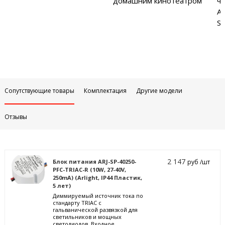
домашним кинотеатром
ча
Аб
Sa
Сопутствующие товары
Комплектация
Другие модели
Отзывы
2 147
Блок питания ARJ-SP-40250-
руб /шт
PFC-TRIAC-R (10W, 27-40V,
250mA) (Arlight, IP44 Пластик,
5 лет)
Диммируемый источник тока по
стандарту TRIAC с
гальванической развязкой для
светильников и мощных
светодиодов. Входное