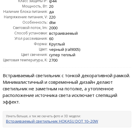
Класс защиты IP:
ip44
Мощность, Вт:
20
Наличие блока питания:
да
Напряжение питания, V:
220
Особенность:
dtw
Световой поток, lm:
2000
Способ установки:
встраиваемый
Угол рассеивания:
60
Форма:
Круглый
Цвет:
черный (ral9005)
Цвет свечения:
супер теплый
Цветовая температура, K:
2700
Встраиваемый светильник с тонкой декоративной рамкой.
Минималистичный и современный дизайн делают
светильник не заметным на потолке, а утопленное
расположение источника света исключает слепящий
эффект.
Узнать больше, а так же скачать фото и 3D модели:
Встраиваемый светильник HOKASU DOT 10–20W