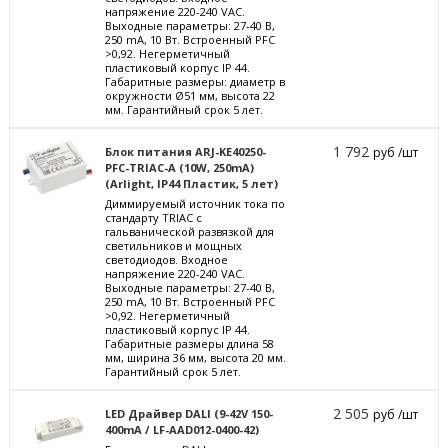
напряжение 220-240 VAC.
Выходные параметры: 27-40 В,
250 mА, 10 Вт. Встроенный PFC
>0,92. Негерметичный
пластиковый корпус IP 44.
Габаритные размеры: диаметр в
окружности Ø51 мм, высота 22
мм. Гарантийный срок 5 лет.
1 792
Блок питания ARJ-KE40250-
руб /шт
PFC-TRIAC-A (10W, 250mA)
(Arlight, IP44 Пластик, 5 лет)
Диммируемый источник тока по
стандарту TRIAC с
гальванической развязкой для
светильников и мощных
светодиодов. Входное
напряжение 220-240 VAC.
Выходные параметры: 27-40 В,
250 mА, 10 Вт. Встроенный PFC
>0,92. Негерметичный
пластиковый корпус IP 44.
Габаритные размеры длина 58
мм, ширина 36 мм, высота 20 мм.
Гарантийный срок 5 лет.
2 505
LED Драйвер DALI (9-42V 150-
руб /шт
400mA / LF-AAD012-0400-42)