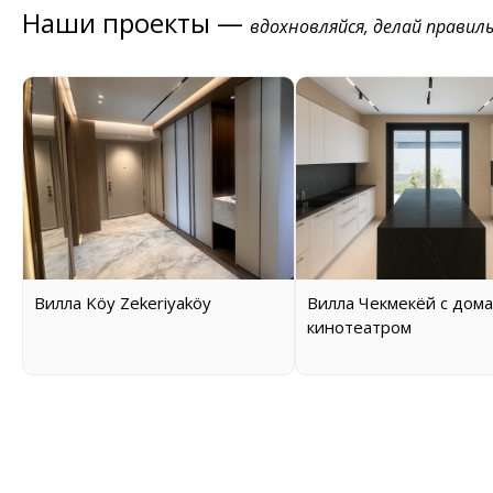
Наши проекты —
вдохновляйся, делай правил
Вилла Köy Zekeriyaköy
Вилла Чекмекёй с дом
кинотеатром