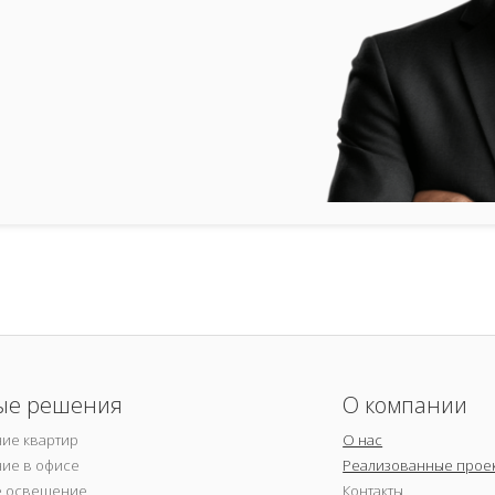
ые решения
О компании
ие квартир
О нас
ие в офисе
Реализованные прое
е освещение
Контакты