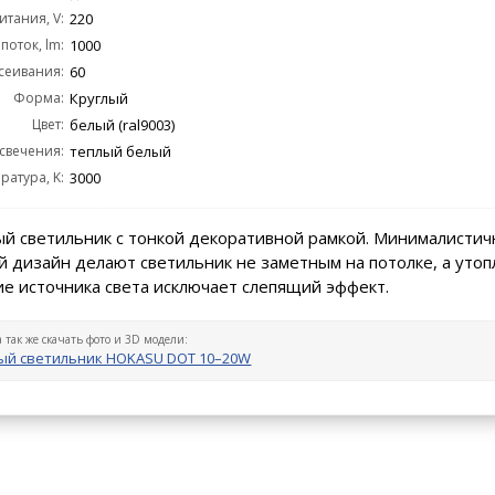
тания, V:
220
поток, lm:
1000
сеивания:
60
Форма:
Круглый
Цвет:
белый (ral9003)
 свечения:
теплый белый
ратура, K:
3000
й светильник с тонкой декоративной рамкой. Минималистич
 дизайн делают светильник не заметным на потолке, а уто
е источника света исключает слепящий эффект.
а так же скачать фото и 3D модели:
ый светильник HOKASU DOT 10–20W