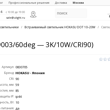
ог
Профессиональные решения
Доставка
Москва
84
c 10:00 до 19:00
sale@ulight.ru
светильники
/
Встраиваемый светильник HOKASU DOT 10–20W
/
Свети
003/60deg — 3K/10W/CRI90)
Артикул:
0830705
Бренд:
HOKASU - Япония
CRI:
90
ысота, мм:
59
стия, мм:
85
защиты IP:
ip44
ость, Вт:
10
 питания:
да