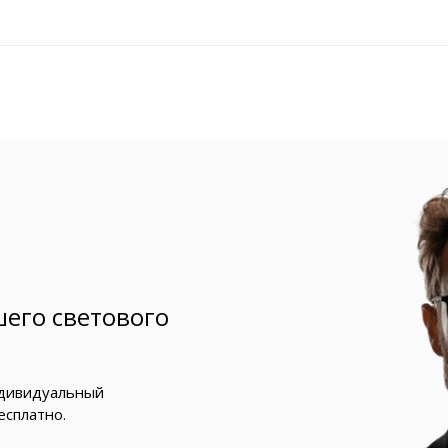
его светового
ндивидуальный
есплатно.