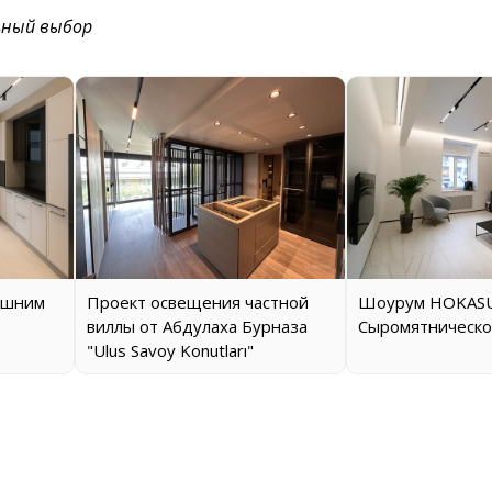
ьный выбор
ашним
Проект освещения частной
Шоурум HOKASU
виллы от Абдулаха Бурназа
Сыромятническо
"Ulus Savoy Konutları"