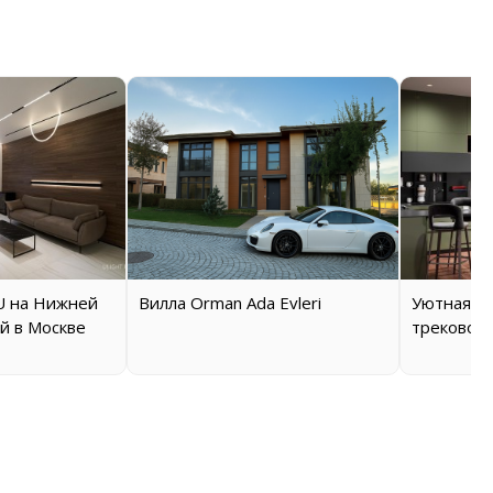
 на Нижней
Вилла Orman Ada Evleri
Уютная кв
й в Москве
трековой 