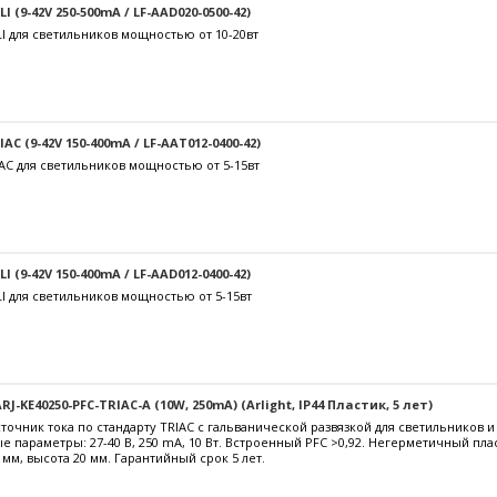
 (9-42V 250-500mA / LF-AAD020-0500-42)
I для светильников мощностью от 10-20вт
C (9-42V 150-400mA / LF-AAT012-0400-42)
AC для светильников мощностью от 5-15вт
 (9-42V 150-400mA / LF-AAD012-0400-42)
I для светильников мощностью от 5-15вт
J-KE40250-PFC-TRIAC-A (10W, 250mA) (Arlight, IP44 Пластик, 5 лет)
очник тока по стандарту TRIAC с гальванической развязкой для светильников 
е параметры: 27-40 В, 250 mА, 10 Вт. Встроенный PFC >0,92. Негерметичный пл
 мм, высота 20 мм. Гарантийный срок 5 лет.