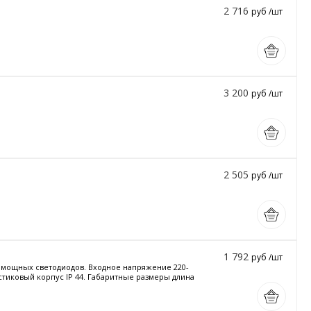
2 716
руб /шт
3 200
руб /шт
2 505
руб /шт
1 792
руб /шт
и мощных светодиодов. Входное напряжение 220-
астиковый корпус IP 44. Габаритные размеры длина