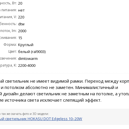
ость, Вт:
20
 питания:
нет
тания, V:
220
бенность:
dtw
поток, lm:
2000
сеивания:
15
Форма:
Круглый
Цвет:
белый (ral9003)
 свечения:
dimtowarm
ратура, K:
2200-4000
й светильник не имеет видимой рамки. Переход между кор
 и потолком абсолютно не заметен. Минималистичный и
 дизайн делают светильник не заметным на потолке, а уто
е источника света исключает слепящий эффект.
а так же скачать фото и 3D модели:
й светильник HOKASU DOT Edgeless 10–20W