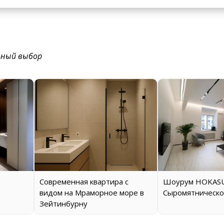
ьный выбор
Современная квартира с
Шоурум HOKASU
видом на Мраморное море в
Сыромятническо
Зейтинбурну