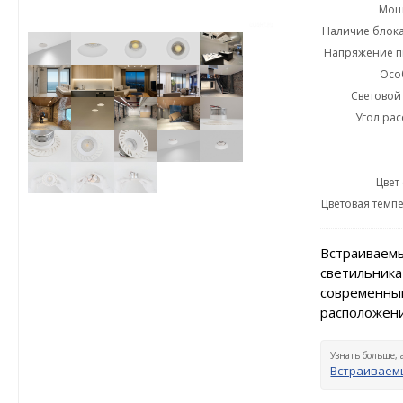
Мощн
Наличие блока
Напряжение пи
Осо
Световой 
Угол рас
Цвет
Цветовая темпе
Встраиваемы
светильника
современный
расположени
Узнать больше, 
Встраиваемы