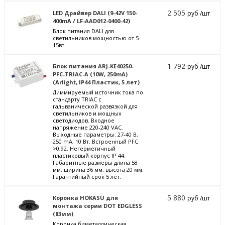
2 505
LED Драйвер DALI (9-42V 150-
руб /шт
400mA / LF-AAD012-0400-42)
Блок питания DALI для
светильников мощностью от 5-
15вт
1 792
Блок питания ARJ-KE40250-
руб /шт
PFC-TRIAC-A (10W, 250mA)
(Arlight, IP44 Пластик, 5 лет)
Диммируемый источник тока по
стандарту TRIAC с
гальванической развязкой для
светильников и мощных
светодиодов. Входное
напряжение 220-240 VAC.
Выходные параметры: 27-40 В,
250 mА, 10 Вт. Встроенный PFC
>0,92. Негерметичный
пластиковый корпус IP 44.
Габаритные размеры длина 58
мм, ширина 36 мм, высота 20 мм.
Гарантийный срок 5 лет.
5 880
Коронка HOKASU для
руб /шт
монтажа серии DOT EDGLESS
(83мм)
Коронка биметаллическая