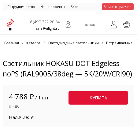
Сотрудничество
Наши проекты
Блог
Заказать расчет
8 (499) 322-20-84
sale@ulight.ru
Главная
/
Каталог
/
Светодиодные светильники
/
Встраиваемые с
Светильник HOKASU DOT Edgeless
noPS (RAL9005/38deg — 5K/20W/CRI90)
4 788 ₽
/ 1 шт
КУПИТЬ
с НДС
Наличие: ✔