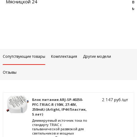
Мясницкой 24
в
м
Сопутствующие товары
Комплектация
Другие модели
Отзывы
2 147
Блок питания ARJ-SP-40250-
руб /шт
PFC-TRIAC-R (10W, 27-40V,
250mA) (Arlight, IP44 Пластик,
5 лет)
Диммируемый источник тока по
стандарту TRIAC с
гальванической развязкой для
светильников и мощных