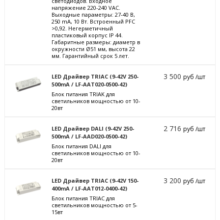
светодиодов. Входное
напряжение 220-240 VAC.
Выходные параметры: 27-40 В,
250 mА, 10 Вт. Встроенный PFC
>0,92. Негерметичный
пластиковый корпус IP 44.
Габаритные размеры: диаметр в
окружности Ø51 мм, высота 22
мм. Гарантийный срок 5 лет.
3 500
LED Драйвер TRIAC (9-42V 250-
руб /шт
500mA / LF-AAT020-0500-42)
Блок питания TRIAK для
светильников мощностью от 10-
20вт
2 716
LED Драйвер DALI (9-42V 250-
руб /шт
500mA / LF-AAD020-0500-42)
Блок питания DALI для
светильников мощностью от 10-
20вт
3 200
LED Драйвер TRIAC (9-42V 150-
руб /шт
400mA / LF-AAT012-0400-42)
Блок питания TRIAC для
светильников мощностью от 5-
15вт