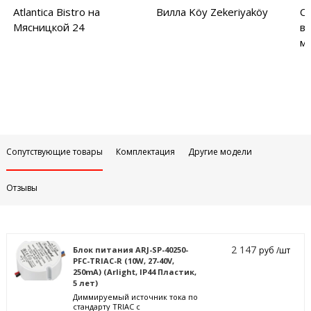
Atlantica Bistro на
Вилла Köy Zekeriyaköy
С
Мясницкой 24
в
м
Сопутствующие товары
Комплектация
Другие модели
Отзывы
2 147
Блок питания ARJ-SP-40250-
руб /шт
PFC-TRIAC-R (10W, 27-40V,
250mA) (Arlight, IP44 Пластик,
5 лет)
Диммируемый источник тока по
стандарту TRIAC с