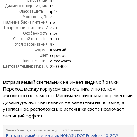
Высота, мм:
59
Диаметр отверстия, мм:
85
Класс защиты IP:
ip44
Мощность, Вт:
20
Наличие блока питания:
нет
Напряжение питания, V:
220
Особенность:
dtw
Световой поток, lm:
1000
Угол рассеивания:
38
Форма:
Круглый
Цвет:
серебро
Цвет свечения:
dimtowarm
Цветовая температура, K:
2200-4000
Встраиваемый светильник не имеет видимой рамки.
Переход между корпусом светильника и потолком
абсолютно не заметен. Минималистичный и современный
дизайн делают светильник не заметным на потолке, а
утопленное расположение источника света исключает
слепящий эффект.
Узнать больше, а так же скачать фото и 3D модели:
Встраиваемый светильник HOKASU DOT Edgeless 10–20W