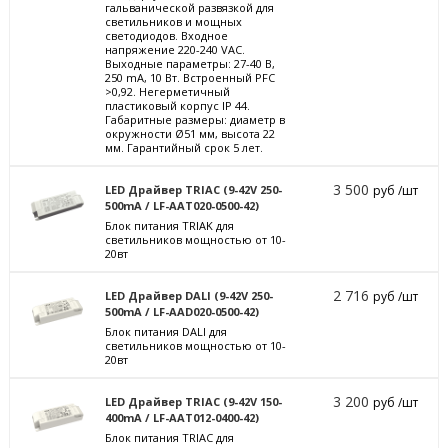
гальванической развязкой для
светильников и мощных
светодиодов. Входное
напряжение 220-240 VAC.
Выходные параметры: 27-40 В,
250 mА, 10 Вт. Встроенный PFC
>0,92. Негерметичный
пластиковый корпус IP 44.
Габаритные размеры: диаметр в
окружности Ø51 мм, высота 22
мм. Гарантийный срок 5 лет.
3 500
LED Драйвер TRIAC (9-42V 250-
руб /шт
500mA / LF-AAT020-0500-42)
Блок питания TRIAK для
светильников мощностью от 10-
20вт
2 716
LED Драйвер DALI (9-42V 250-
руб /шт
500mA / LF-AAD020-0500-42)
Блок питания DALI для
светильников мощностью от 10-
20вт
3 200
LED Драйвер TRIAC (9-42V 150-
руб /шт
400mA / LF-AAT012-0400-42)
Блок питания TRIAC для