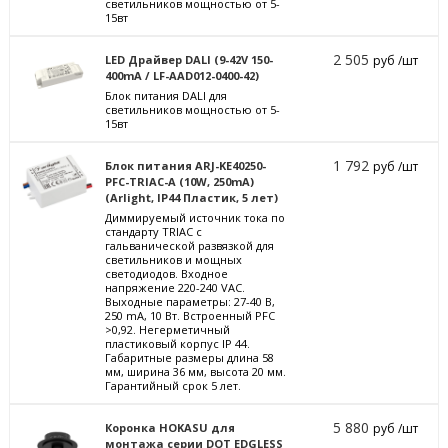
светильников мощностью от 5-
15вт
2 505
LED Драйвер DALI (9-42V 150-
руб /шт
400mA / LF-AAD012-0400-42)
Блок питания DALI для
светильников мощностью от 5-
15вт
1 792
Блок питания ARJ-KE40250-
руб /шт
PFC-TRIAC-A (10W, 250mA)
(Arlight, IP44 Пластик, 5 лет)
Диммируемый источник тока по
стандарту TRIAC с
гальванической развязкой для
светильников и мощных
светодиодов. Входное
напряжение 220-240 VAC.
Выходные параметры: 27-40 В,
250 mА, 10 Вт. Встроенный PFC
>0,92. Негерметичный
пластиковый корпус IP 44.
Габаритные размеры длина 58
мм, ширина 36 мм, высота 20 мм.
Гарантийный срок 5 лет.
5 880
Коронка HOKASU для
руб /шт
монтажа серии DOT EDGLESS