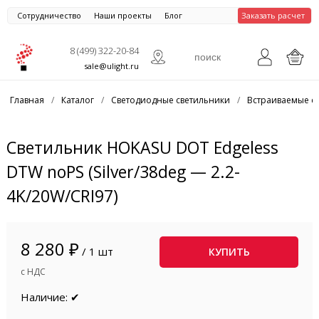
Сотрудничество
Наши проекты
Блог
Заказать расчет
8 (499) 322-20-84
sale@ulight.ru
Главная
/
Каталог
/
Светодиодные светильники
/
Встраиваемые с
Светильник HOKASU DOT Edgeless
DTW noPS (Silver/38deg — 2.2-
4K/20W/CRI97)
8 280 ₽
/ 1 шт
КУПИТЬ
с НДС
Наличие: ✔