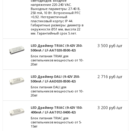
светодиодов. Входное
напряжение 220-240 VAC.
Выходные параметры: 27-40 В,
250 mА, 10 Вт. Встроенный PFC
>0,92. Негерметичный
пластиковый корпус IP 44.
Габаритные размеры: диаметр в
окружности Ø51 мм, высота 22
мм. Гарантийный срок 5 лет.
3 500
LED Драйвер TRIAC (9-42V 250-
руб /шт
500mA / LF-AAT020-0500-42)
Блок питания TRIAK для
светильников мощностью от 10-
20вт
2 716
LED Драйвер DALI (9-42V 250-
руб /шт
500mA / LF-AAD020-0500-42)
Блок питания DALI для
светильников мощностью от 10-
20вт
3 200
LED Драйвер TRIAC (9-42V 150-
руб /шт
400mA / LF-AAT012-0400-42)
Блок питания TRIAC для
светильников мощностью от 5-
15вт