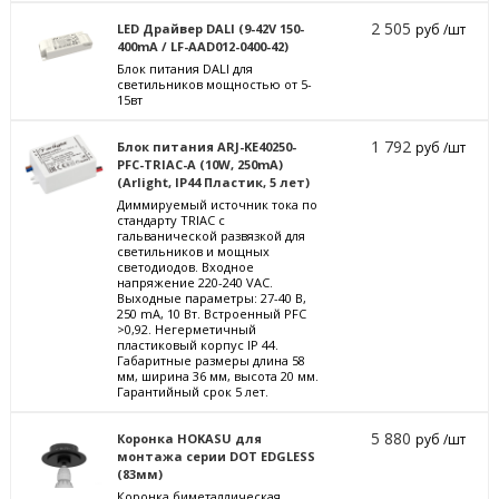
2 505
LED Драйвер DALI (9-42V 150-
руб /шт
400mA / LF-AAD012-0400-42)
Блок питания DALI для
светильников мощностью от 5-
15вт
1 792
Блок питания ARJ-KE40250-
руб /шт
PFC-TRIAC-A (10W, 250mA)
(Arlight, IP44 Пластик, 5 лет)
Диммируемый источник тока по
стандарту TRIAC с
гальванической развязкой для
светильников и мощных
светодиодов. Входное
напряжение 220-240 VAC.
Выходные параметры: 27-40 В,
250 mА, 10 Вт. Встроенный PFC
>0,92. Негерметичный
пластиковый корпус IP 44.
Габаритные размеры длина 58
мм, ширина 36 мм, высота 20 мм.
Гарантийный срок 5 лет.
5 880
Коронка HOKASU для
руб /шт
монтажа серии DOT EDGLESS
(83мм)
Коронка биметаллическая