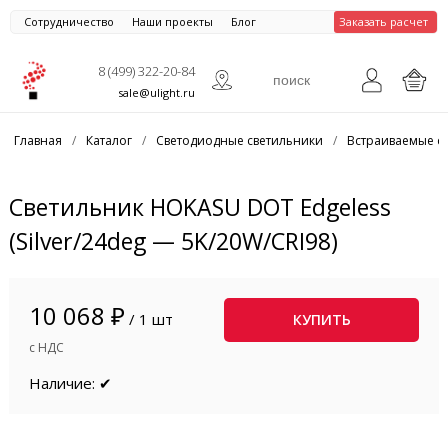
Сотрудничество
Наши проекты
Блог
Заказать расчет
8 (499) 322-20-84
sale@ulight.ru
Главная
/
Каталог
/
Светодиодные светильники
/
Встраиваемые с
Светильник HOKASU DOT Edgeless
(Silver/24deg — 5K/20W/CRI98)
10 068 ₽
/ 1 шт
КУПИТЬ
с НДС
Наличие: ✔