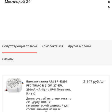
Мясницкой 24
в
м
Сопутствующие товары
Комплектация
Другие модели
Отзывы
2 147
Блок питания ARJ-SP-40250-
руб /шт
PFC-TRIAC-R (10W, 27-40V,
250mA) (Arlight, IP44 Пластик,
5 лет)
Диммируемый источник тока по
стандарту TRIAC с
гальванической развязкой для
светильников и мощных