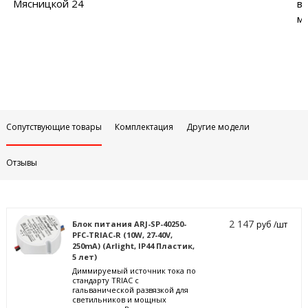
Мясницкой 24
в
м
Сопутствующие товары
Комплектация
Другие модели
Отзывы
2 147
Блок питания ARJ-SP-40250-
руб /шт
PFC-TRIAC-R (10W, 27-40V,
250mA) (Arlight, IP44 Пластик,
5 лет)
Диммируемый источник тока по
стандарту TRIAC с
гальванической развязкой для
светильников и мощных