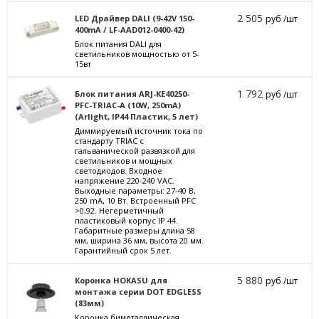
2 505
LED Драйвер DALI (9-42V 150-
руб /шт
400mA / LF-AAD012-0400-42)
Блок питания DALI для
светильников мощностью от 5-
15вт
1 792
Блок питания ARJ-KE40250-
руб /шт
PFC-TRIAC-A (10W, 250mA)
(Arlight, IP44 Пластик, 5 лет)
Диммируемый источник тока по
стандарту TRIAC с
гальванической развязкой для
светильников и мощных
светодиодов. Входное
напряжение 220-240 VAC.
Выходные параметры: 27-40 В,
250 mА, 10 Вт. Встроенный PFC
>0,92. Негерметичный
пластиковый корпус IP 44.
Габаритные размеры длина 58
мм, ширина 36 мм, высота 20 мм.
Гарантийный срок 5 лет.
5 880
Коронка HOKASU для
руб /шт
монтажа серии DOT EDGLESS
(83мм)
Коронка биметаллическая