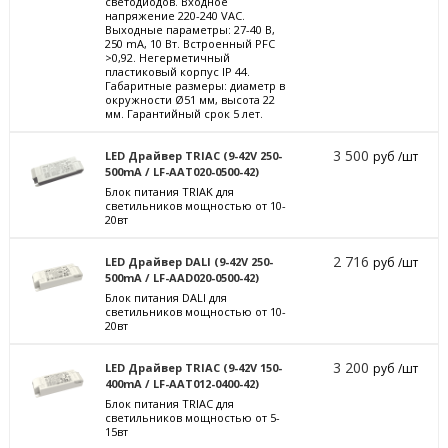
светодиодов. Входное
напряжение 220-240 VAC.
Выходные параметры: 27-40 В,
250 mА, 10 Вт. Встроенный PFC
>0,92. Негерметичный
пластиковый корпус IP 44.
Габаритные размеры: диаметр в
окружности Ø51 мм, высота 22
мм. Гарантийный срок 5 лет.
3 500
LED Драйвер TRIAC (9-42V 250-
руб /шт
500mA / LF-AAT020-0500-42)
Блок питания TRIAK для
светильников мощностью от 10-
20вт
2 716
LED Драйвер DALI (9-42V 250-
руб /шт
500mA / LF-AAD020-0500-42)
Блок питания DALI для
светильников мощностью от 10-
20вт
3 200
LED Драйвер TRIAC (9-42V 150-
руб /шт
400mA / LF-AAT012-0400-42)
Блок питания TRIAC для
светильников мощностью от 5-
15вт