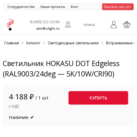
Сотрудничество
Наши проекты
Блог
Заказать расчет
8 (499) 322-20-84
sale@ulight.ru
Главная
/
Каталог
/
Светодиодные светильники
/
Встраиваемые с
Светильник HOKASU DOT Edgeless
(RAL9003/24deg — 5K/10W/CRI90)
4 188 ₽
/ 1 шт
КУПИТЬ
с НДС
Наличие: ✔