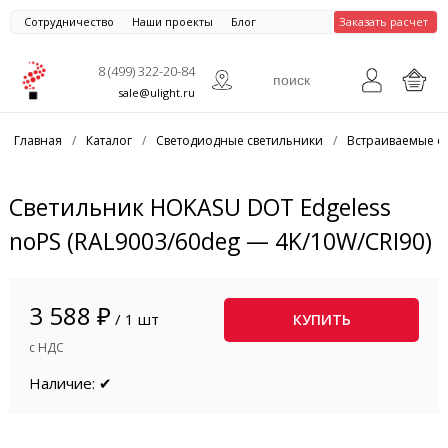
Сотрудничество
Наши проекты
Блог
Заказать расчет
8 (499) 322-20-84
sale@ulight.ru
Главная
/
Каталог
/
Светодиодные светильники
/
Встраиваемые с
Светильник HOKASU DOT Edgeless
noPS (RAL9003/60deg — 4K/10W/CRI90)
3 588 ₽
/ 1 шт
КУПИТЬ
с НДС
Наличие: ✔