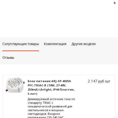
м
Сопутствующие товары
Комплектация
Другие модели
Отзывы
2 147
Блок питания ARJ-SP-40250-
руб /шт
PFC-TRIAC-R (10W, 27-40V,
250mA) (Arlight, IP44 Пластик,
5 лет)
Диммируемый источник тока по
стандарту TRIAC с
гальванической развязкой для
светильников и мощных
светодиодов. Входное
напряжение 220-240 VAC.