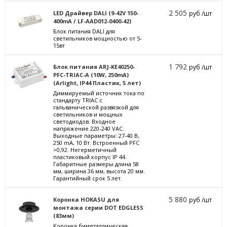
2 505
LED Драйвер DALI (9-42V 150-
руб /шт
400mA / LF-AAD012-0400-42)
Блок питания DALI для
светильников мощностью от 5-
15вт
1 792
Блок питания ARJ-KE40250-
руб /шт
PFC-TRIAC-A (10W, 250mA)
(Arlight, IP44 Пластик, 5 лет)
Диммируемый источник тока по
стандарту TRIAC с
гальванической развязкой для
светильников и мощных
светодиодов. Входное
напряжение 220-240 VAC.
Выходные параметры: 27-40 В,
250 mА, 10 Вт. Встроенный PFC
>0,92. Негерметичный
пластиковый корпус IP 44.
Габаритные размеры длина 58
мм, ширина 36 мм, высота 20 мм.
Гарантийный срок 5 лет.
5 880
Коронка HOKASU для
руб /шт
монтажа серии DOT EDGLESS
(83мм)
Коронка биметаллическая