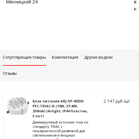
Мясницкой 24
в
м
Сопутствующие товары
Комплектация
Другие модели
Отзывы
2 147
Блок питания ARJ-SP-40250-
руб /шт
PFC-TRIAC-R (10W, 27-40V,
250mA) (Arlight, IP44 Пластик,
5 лет)
Диммируемый источник тока по
стандарту TRIAC с
гальванической развязкой для
светильников и мощных