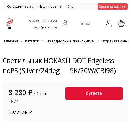
Сотрудничество
Наши проекты
Блог
Заказать расчет
8 (499) 322-20-84
sale@ulight.ru
Главная
/
Каталог
/
Светодиодные светильники
/
Встраиваемые с
Светильник HOKASU DOT Edgeless
noPS (Silver/24deg — 5K/20W/CRI98)
8 280 ₽
/ 1 шт
КУПИТЬ
с НДС
Наличие: ✔