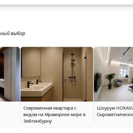
ьный выбор
Современная квартира с
Шоурум HOKASU
видом на Мраморное море в
Сыромятническо
Зейтинбурну