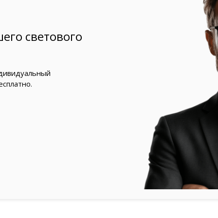
его светового
ндивидуальный
есплатно.