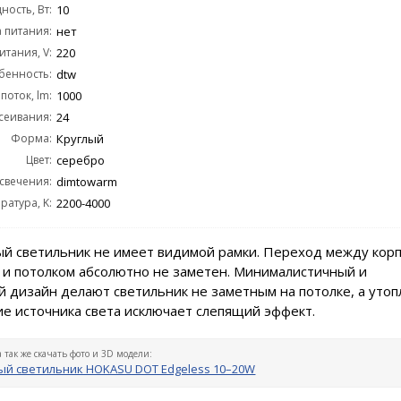
ость, Вт:
10
 питания:
нет
тания, V:
220
бенность:
dtw
поток, lm:
1000
сеивания:
24
Форма:
Круглый
Цвет:
серебро
 свечения:
dimtowarm
ратура, K:
2200-4000
й светильник не имеет видимой рамки. Переход между кор
 и потолком абсолютно не заметен. Минималистичный и
 дизайн делают светильник не заметным на потолке, а уто
е источника света исключает слепящий эффект.
а так же скачать фото и 3D модели:
й светильник HOKASU DOT Edgeless 10–20W