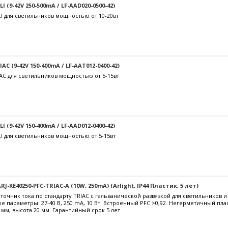
 (9-42V 250-500mA / LF-AAD020-0500-42)
I для светильников мощностью от 10-20вт
C (9-42V 150-400mA / LF-AAT012-0400-42)
AC для светильников мощностью от 5-15вт
 (9-42V 150-400mA / LF-AAD012-0400-42)
I для светильников мощностью от 5-15вт
J-KE40250-PFC-TRIAC-A (10W, 250mA) (Arlight, IP44 Пластик, 5 лет)
очник тока по стандарту TRIAC с гальванической развязкой для светильников 
е параметры: 27-40 В, 250 mА, 10 Вт. Встроенный PFC >0,92. Негерметичный пл
 мм, высота 20 мм. Гарантийный срок 5 лет.