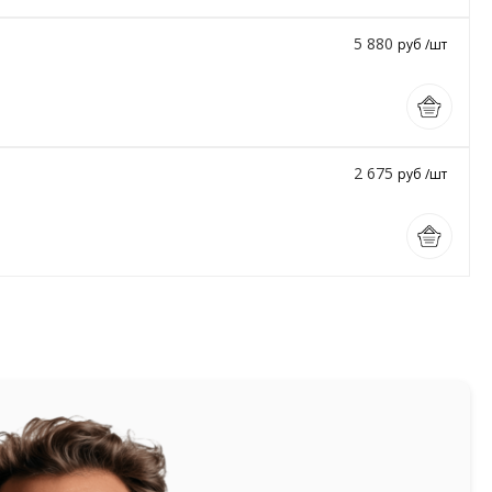
5 880
руб /шт
2 675
руб /шт