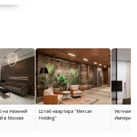
 на Нижней
Штаб-квартира "Mercan
Уютная кв
й в Москве
Holding"
Империал