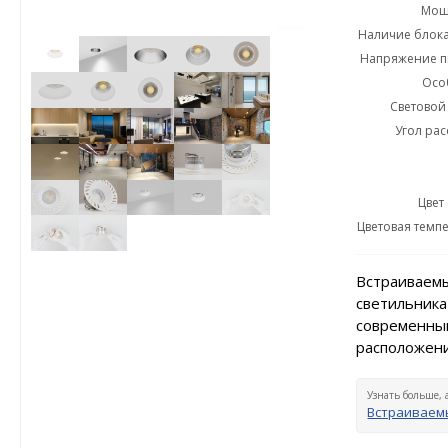
Мощн
Наличие блока
Напряжение пи
Осо
Световой 
Угол рас
Цвет
Цветовая темпе
Встраиваемы
светильника
современный
расположени
Узнать больше, 
Встраиваемы