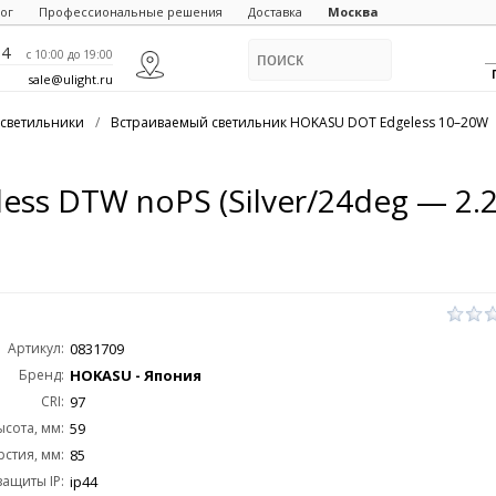
ог
Профессиональные решения
Доставка
Москва
84
c 10:00 до 19:00
sale@ulight.ru
светильники
/
Встраиваемый светильник HOKASU DOT Edgeless 10–20W
ss DTW noPS (Silver/24deg — 2.2
Артикул:
0831709
Бренд:
HOKASU - Япония
CRI:
97
ысота, мм:
59
стия, мм:
85
защиты IP:
ip44