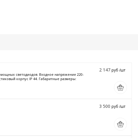
2 147
руб /шт
и мощных светодиодов. Входное напряжение 220-
стиковый корпус IP 44. Габаритные размеры:
3 500
руб /шт