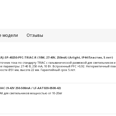
е модели
Отзывы
-SP-40250-PFC-TRIAC-R (10W, 27-40V, 250mA) (Arlight, IP44 Пластик, 5 лет)
очник тока по стандарту TRIAC с гальванической развязкой для светильников 
е параметры: 27-40 В, 250 mА, 10 Вт. Встроенный PFC >0,92. Негерметичный пла
ости Ø51 мм, высота 22 мм. Гарантийный срок 5 лет.
C (9-42V 250-500mA / LF-AAT020-0500-42)
AK для светильников мощностью от 10-20вт