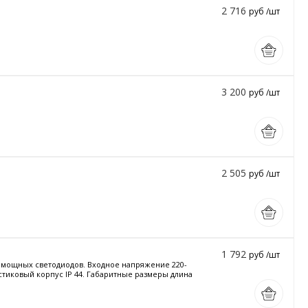
2 716
руб /шт
3 200
руб /шт
2 505
руб /шт
1 792
руб /шт
и мощных светодиодов. Входное напряжение 220-
астиковый корпус IP 44. Габаритные размеры длина