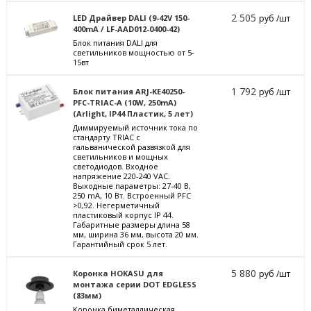
2 505
LED Драйвер DALI (9-42V 150-
руб /шт
400mA / LF-AAD012-0400-42)
Блок питания DALI для
светильников мощностью от 5-
15вт
1 792
Блок питания ARJ-KE40250-
руб /шт
PFC-TRIAC-A (10W, 250mA)
(Arlight, IP44 Пластик, 5 лет)
Диммируемый источник тока по
стандарту TRIAC с
гальванической развязкой для
светильников и мощных
светодиодов. Входное
напряжение 220-240 VAC.
Выходные параметры: 27-40 В,
250 mА, 10 Вт. Встроенный PFC
>0,92. Негерметичный
пластиковый корпус IP 44.
Габаритные размеры длина 58
мм, ширина 36 мм, высота 20 мм.
Гарантийный срок 5 лет.
5 880
Коронка HOKASU для
руб /шт
монтажа серии DOT EDGLESS
(83мм)
Коронка биметаллическая