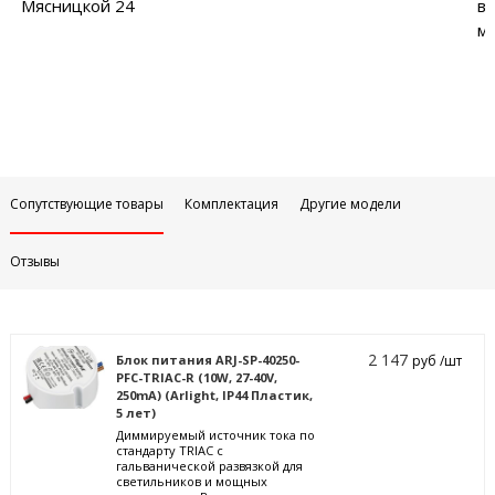
Мясницкой 24
в
м
Сопутствующие товары
Комплектация
Другие модели
Отзывы
2 147
Блок питания ARJ-SP-40250-
руб /шт
PFC-TRIAC-R (10W, 27-40V,
250mA) (Arlight, IP44 Пластик,
5 лет)
Диммируемый источник тока по
стандарту TRIAC с
гальванической развязкой для
светильников и мощных