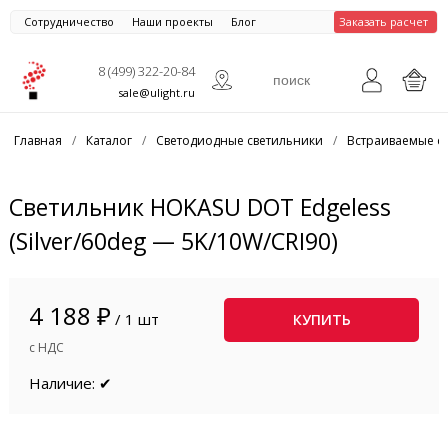
Сотрудничество
Наши проекты
Блог
Заказать расчет
8 (499) 322-20-84
sale@ulight.ru
Главная
/
Каталог
/
Светодиодные светильники
/
Встраиваемые с
Светильник HOKASU DOT Edgeless
(Silver/60deg — 5K/10W/CRI90)
4 188 ₽
/ 1 шт
КУПИТЬ
с НДС
Наличие: ✔