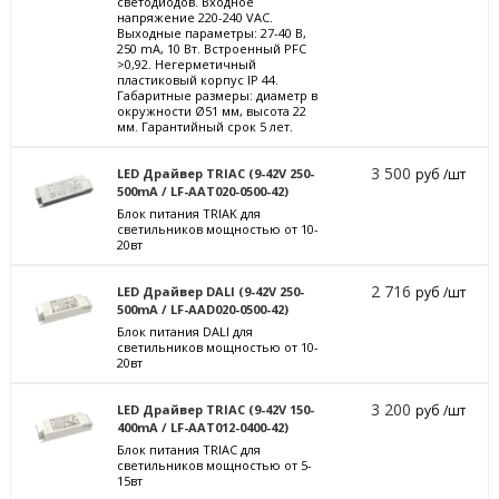
светодиодов. Входное
напряжение 220-240 VAC.
Выходные параметры: 27-40 В,
250 mА, 10 Вт. Встроенный PFC
>0,92. Негерметичный
пластиковый корпус IP 44.
Габаритные размеры: диаметр в
окружности Ø51 мм, высота 22
мм. Гарантийный срок 5 лет.
3 500
LED Драйвер TRIAC (9-42V 250-
руб /шт
500mA / LF-AAT020-0500-42)
Блок питания TRIAK для
светильников мощностью от 10-
20вт
2 716
LED Драйвер DALI (9-42V 250-
руб /шт
500mA / LF-AAD020-0500-42)
Блок питания DALI для
светильников мощностью от 10-
20вт
3 200
LED Драйвер TRIAC (9-42V 150-
руб /шт
400mA / LF-AAT012-0400-42)
Блок питания TRIAC для
светильников мощностью от 5-
15вт