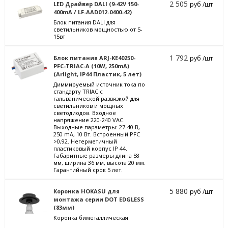
2 505
LED Драйвер DALI (9-42V 150-
руб /шт
400mA / LF-AAD012-0400-42)
Блок питания DALI для
светильников мощностью от 5-
15вт
1 792
Блок питания ARJ-KE40250-
руб /шт
PFC-TRIAC-A (10W, 250mA)
(Arlight, IP44 Пластик, 5 лет)
Диммируемый источник тока по
стандарту TRIAC с
гальванической развязкой для
светильников и мощных
светодиодов. Входное
напряжение 220-240 VAC.
Выходные параметры: 27-40 В,
250 mА, 10 Вт. Встроенный PFC
>0,92. Негерметичный
пластиковый корпус IP 44.
Габаритные размеры длина 58
мм, ширина 36 мм, высота 20 мм.
Гарантийный срок 5 лет.
5 880
Коронка HOKASU для
руб /шт
монтажа серии DOT EDGLESS
(83мм)
Коронка биметаллическая