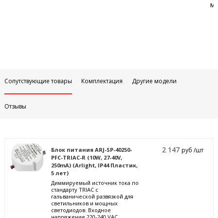
м
Сопутствующие товары
Комплектация
Другие модели
Отзывы
2 147
Блок питания ARJ-SP-40250-
руб /шт
PFC-TRIAC-R (10W, 27-40V,
250mA) (Arlight, IP44 Пластик,
5 лет)
Диммируемый источник тока по
стандарту TRIAC с
гальванической развязкой для
светильников и мощных
светодиодов. Входное
напряжение 220-240 VAC.