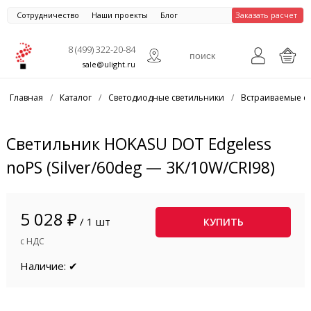
Сотрудничество
Наши проекты
Блог
Заказать расчет
8 (499) 322-20-84
sale@ulight.ru
Главная
/
Каталог
/
Светодиодные светильники
/
Встраиваемые с
Светильник HOKASU DOT Edgeless
noPS (Silver/60deg — 3K/10W/CRI98)
5 028 ₽
/ 1 шт
КУПИТЬ
с НДС
Наличие: ✔