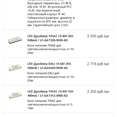
Выходные параметры: 27-40 В,
250 mА, 10 Вт. Встроенный PFC
>0,92. Негерметичный
пластиковый корпус IP 44.
Габаритные размеры: диаметр в
окружности Ø51 мм, высота 22
мм. Гарантийный срок 5 лет.
3 500
LED Драйвер TRIAC (9-42V 250-
руб /шт
500mA / LF-AAT020-0500-42)
Блок питания TRIAK для
светильников мощностью от 10-
20вт
2 716
LED Драйвер DALI (9-42V 250-
руб /шт
500mA / LF-AAD020-0500-42)
Блок питания DALI для
светильников мощностью от 10-
20вт
3 200
LED Драйвер TRIAC (9-42V 150-
руб /шт
400mA / LF-AAT012-0400-42)
Блок питания TRIAC для
светильников мощностью от 5-
15вт