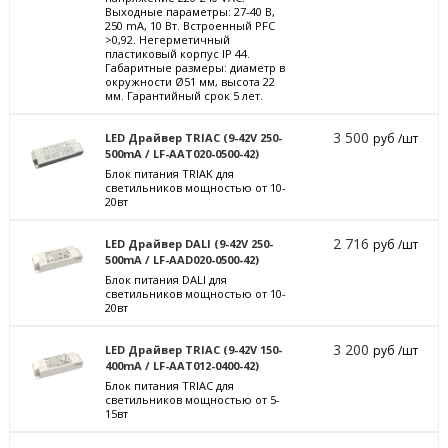
Выходные параметры: 27-40 В,
250 mА, 10 Вт. Встроенный PFC
>0,92. Негерметичный
пластиковый корпус IP 44.
Габаритные размеры: диаметр в
окружности Ø51 мм, высота 22
мм. Гарантийный срок 5 лет.
3 500
LED Драйвер TRIAC (9-42V 250-
руб /шт
500mA / LF-AAT020-0500-42)
Блок питания TRIAK для
светильников мощностью от 10-
20вт
2 716
LED Драйвер DALI (9-42V 250-
руб /шт
500mA / LF-AAD020-0500-42)
Блок питания DALI для
светильников мощностью от 10-
20вт
3 200
LED Драйвер TRIAC (9-42V 150-
руб /шт
400mA / LF-AAT012-0400-42)
Блок питания TRIAC для
светильников мощностью от 5-
15вт