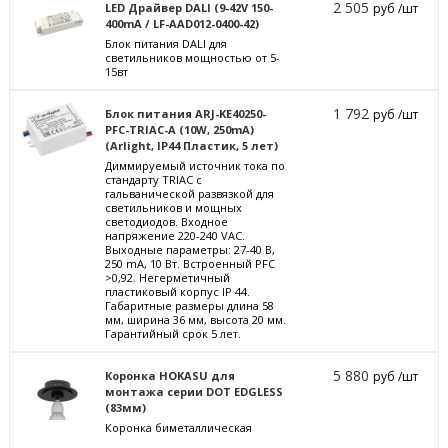
2 505
LED Драйвер DALI (9-42V 150-
руб /шт
400mA / LF-AAD012-0400-42)
Блок питания DALI для
светильников мощностью от 5-
15вт
1 792
Блок питания ARJ-KE40250-
руб /шт
PFC-TRIAC-A (10W, 250mA)
(Arlight, IP44 Пластик, 5 лет)
Диммируемый источник тока по
стандарту TRIAC с
гальванической развязкой для
светильников и мощных
светодиодов. Входное
напряжение 220-240 VAC.
Выходные параметры: 27-40 В,
250 mА, 10 Вт. Встроенный PFC
>0,92. Негерметичный
пластиковый корпус IP 44.
Габаритные размеры длина 58
мм, ширина 36 мм, высота 20 мм.
Гарантийный срок 5 лет.
5 880
Коронка HOKASU для
руб /шт
монтажа серии DOT EDGLESS
(83мм)
Коронка биметаллическая