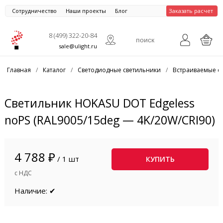
Сотрудничество
Наши проекты
Блог
Заказать расчет
8 (499) 322-20-84
sale@ulight.ru
Главная
/
Каталог
/
Светодиодные светильники
/
Встраиваемые с
Светильник HOKASU DOT Edgeless
noPS (RAL9005/15deg — 4K/20W/CRI90)
4 788 ₽
/ 1 шт
КУПИТЬ
с НДС
Наличие: ✔