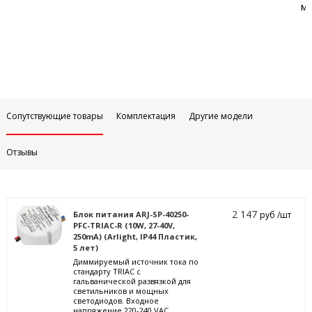
м
Сопутствующие товары
Комплектация
Другие модели
Отзывы
2 147
Блок питания ARJ-SP-40250-
руб /шт
PFC-TRIAC-R (10W, 27-40V,
250mA) (Arlight, IP44 Пластик,
5 лет)
Диммируемый источник тока по
стандарту TRIAC с
гальванической развязкой для
светильников и мощных
светодиодов. Входное
напряжение 220-240 VAC.