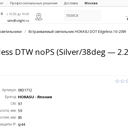
ог
Профессиональные решения
Доставка
Москва
84
c 10:00 до 19:00
sale@ulight.ru
светильники
/
Встраиваемый светильник HOKASU DOT Edgeless 10–20W
ss DTW noPS (Silver/38deg — 2.2
Артикул:
0831712
Бренд:
HOKASU - Япония
CRI:
97
ысота, мм:
59
стия, мм:
85
защиты IP:
ip44