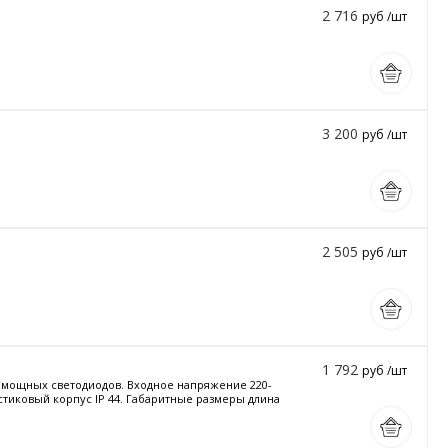
2 716
руб /шт
3 200
руб /шт
2 505
руб /шт
1 792
руб /шт
и мощных светодиодов. Входное напряжение 220-
астиковый корпус IP 44. Габаритные размеры длина