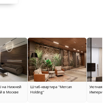
 на Нижней
Штаб-квартира "Mercan
Уютная кв
й в Москве
Holding"
Империал