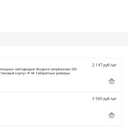
2 147
руб /шт
и мощных светодиодов. Входное напряжение 220-
стиковый корпус IP 44. Габаритные размеры:
3 500
руб /шт