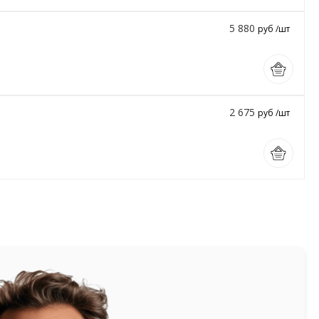
5 880
руб /шт
2 675
руб /шт