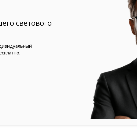
его светового
ндивидуальный
есплатно.