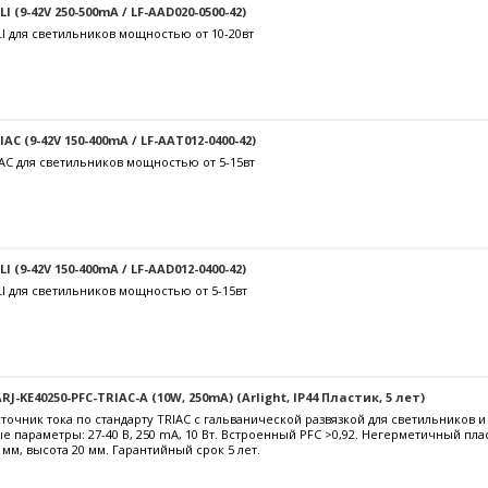
 (9-42V 250-500mA / LF-AAD020-0500-42)
I для светильников мощностью от 10-20вт
C (9-42V 150-400mA / LF-AAT012-0400-42)
AC для светильников мощностью от 5-15вт
 (9-42V 150-400mA / LF-AAD012-0400-42)
I для светильников мощностью от 5-15вт
J-KE40250-PFC-TRIAC-A (10W, 250mA) (Arlight, IP44 Пластик, 5 лет)
очник тока по стандарту TRIAC с гальванической развязкой для светильников 
е параметры: 27-40 В, 250 mА, 10 Вт. Встроенный PFC >0,92. Негерметичный пл
 мм, высота 20 мм. Гарантийный срок 5 лет.