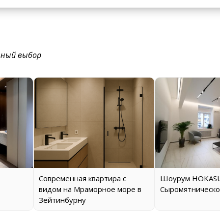
ьный выбор
Современная квартира с
Шоурум HOKASU
видом на Мраморное море в
Сыромятническо
Зейтинбурну