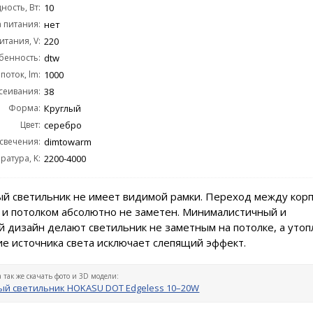
ость, Вт:
10
 питания:
нет
тания, V:
220
бенность:
dtw
поток, lm:
1000
сеивания:
38
Форма:
Круглый
Цвет:
серебро
 свечения:
dimtowarm
ратура, K:
2200-4000
й светильник не имеет видимой рамки. Переход между кор
 и потолком абсолютно не заметен. Минималистичный и
 дизайн делают светильник не заметным на потолке, а уто
е источника света исключает слепящий эффект.
а так же скачать фото и 3D модели:
й светильник HOKASU DOT Edgeless 10–20W