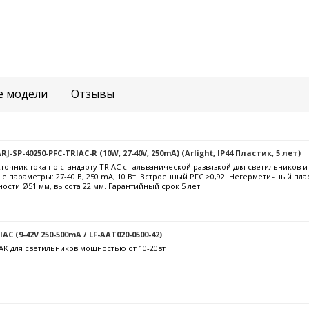
е модели
Отзывы
-SP-40250-PFC-TRIAC-R (10W, 27-40V, 250mA) (Arlight, IP44 Пластик, 5 лет)
очник тока по стандарту TRIAC с гальванической развязкой для светильников 
е параметры: 27-40 В, 250 mА, 10 Вт. Встроенный PFC >0,92. Негерметичный пла
ости Ø51 мм, высота 22 мм. Гарантийный срок 5 лет.
C (9-42V 250-500mA / LF-AAT020-0500-42)
AK для светильников мощностью от 10-20вт