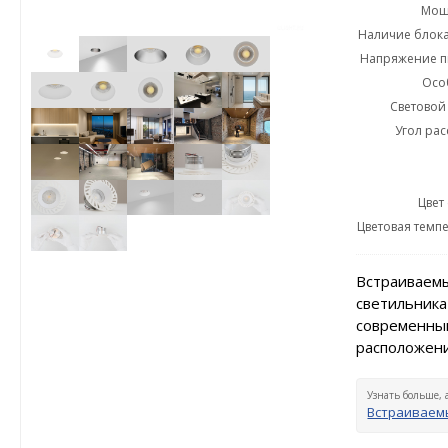
Мощн
Наличие блока
Напряжение пи
Осо
Световой 
Угол рас
Цвет
Цветовая темпе
Встраиваемы
светильника
современный
расположени
Узнать больше, 
Встраиваемы