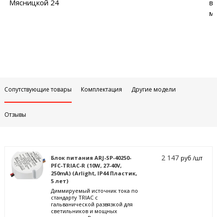
Мясницкой 24
в
м
Сопутствующие товары
Комплектация
Другие модели
Отзывы
2 147
Блок питания ARJ-SP-40250-
руб /шт
PFC-TRIAC-R (10W, 27-40V,
250mA) (Arlight, IP44 Пластик,
5 лет)
Диммируемый источник тока по
стандарту TRIAC с
гальванической развязкой для
светильников и мощных