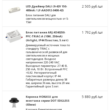
2 505
LED Драйвер DALI (9-42V 150-
руб /шт
400mA / LF-AAD012-0400-42)
Блок питания DALI для
светильников мощностью от 5-
15вт
1 792
Блок питания ARJ-KE40250-
руб /шт
PFC-TRIAC-A (10W, 250mA)
(Arlight, IP44 Пластик, 5 лет)
Диммируемый источник тока по
стандарту TRIAC с
гальванической развязкой для
светильников и мощных
светодиодов. Входное
напряжение 220-240 VAC.
Выходные параметры: 27-40 В,
250 mА, 10 Вт. Встроенный PFC
>0,92. Негерметичный
пластиковый корпус IP 44.
Габаритные размеры длина 58
мм, ширина 36 мм, высота 20 мм.
Гарантийный срок 5 лет.
5 880
Коронка HOKASU для
руб /шт
монтажа серии DOT EDGLESS
(83мм)
Коронка биметаллическая