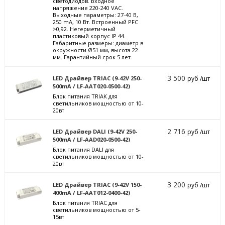
светодиодов. Входное
напряжение 220-240 VAC.
Выходные параметры: 27-40 В,
250 mА, 10 Вт. Встроенный PFC
>0,92. Негерметичный
пластиковый корпус IP 44.
Габаритные размеры: диаметр в
окружности Ø51 мм, высота 22
мм. Гарантийный срок 5 лет.
3 500
LED Драйвер TRIAC (9-42V 250-
руб /шт
500mA / LF-AAT020-0500-42)
Блок питания TRIAK для
светильников мощностью от 10-
20вт
2 716
LED Драйвер DALI (9-42V 250-
руб /шт
500mA / LF-AAD020-0500-42)
Блок питания DALI для
светильников мощностью от 10-
20вт
3 200
LED Драйвер TRIAC (9-42V 150-
руб /шт
400mA / LF-AAT012-0400-42)
Блок питания TRIAC для
светильников мощностью от 5-
15вт