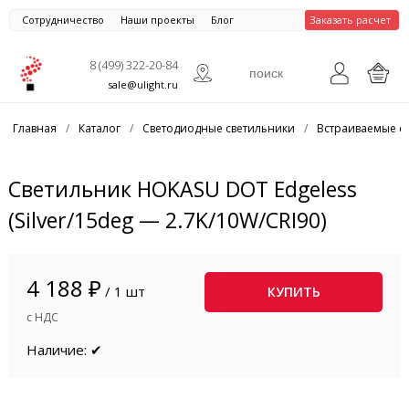
Сотрудничество
Наши проекты
Блог
Заказать расчет
8 (499) 322-20-84
sale@ulight.ru
Главная
/
Каталог
/
Светодиодные светильники
/
Встраиваемые с
Светильник HOKASU DOT Edgeless
(Silver/15deg — 2.7K/10W/CRI90)
4 188 ₽
/ 1 шт
КУПИТЬ
с НДС
Наличие: ✔