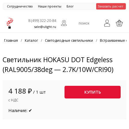
Сотрудничество
Наши проекты
Блог
Заказать расчет
8 (499) 322-20-84
sale@ulight.ru
Главная
/
Каталог
/
Светодиодные светильники
/
Встраиваемые с
Светильник HOKASU DOT Edgeless
(RAL9005/38deg — 2.7K/10W/CRI90)
4 188 ₽
/ 1 шт
КУПИТЬ
с НДС
Наличие: ✔