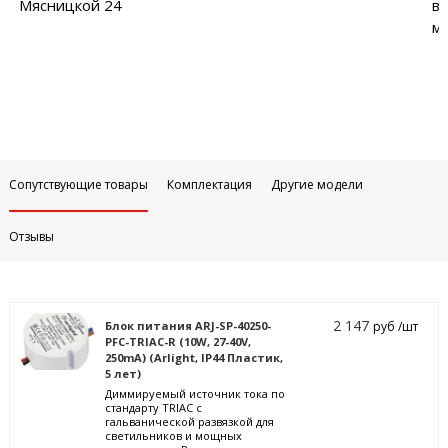
Мясницкой 24
в
м
Сопутствующие товары
Комплектация
Другие модели
Отзывы
2 147
Блок питания ARJ-SP-40250-
руб /шт
PFC-TRIAC-R (10W, 27-40V,
250mA) (Arlight, IP44 Пластик,
5 лет)
Диммируемый источник тока по
стандарту TRIAC с
гальванической развязкой для
светильников и мощных