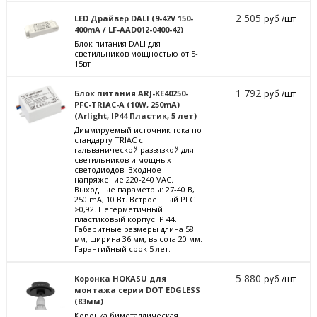
2 505
LED Драйвер DALI (9-42V 150-
руб /шт
400mA / LF-AAD012-0400-42)
Блок питания DALI для
светильников мощностью от 5-
15вт
1 792
Блок питания ARJ-KE40250-
руб /шт
PFC-TRIAC-A (10W, 250mA)
(Arlight, IP44 Пластик, 5 лет)
Диммируемый источник тока по
стандарту TRIAC с
гальванической развязкой для
светильников и мощных
светодиодов. Входное
напряжение 220-240 VAC.
Выходные параметры: 27-40 В,
250 mА, 10 Вт. Встроенный PFC
>0,92. Негерметичный
пластиковый корпус IP 44.
Габаритные размеры длина 58
мм, ширина 36 мм, высота 20 мм.
Гарантийный срок 5 лет.
5 880
Коронка HOKASU для
руб /шт
монтажа серии DOT EDGLESS
(83мм)
Коронка биметаллическая