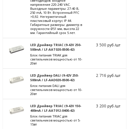
светодиодов. Входное
напряжение 220-240 VAC.
Выходные параметры: 27-40 В,
250 mА, 10 Вт. Встроенный PFC
>0,92. Негерметичный
пластиковый корпус IP 44.
Габаритные размеры: диаметр в
окружности Ø51 мм, высота 22
мм. Гарантийный срок 5 лет.
3 500
LED Драйвер TRIAC (9-42V 250-
руб /шт
500mA / LF-AAT020-0500-42)
Блок питания TRIAK для
светильников мощностью от 10-
20вт
2 716
LED Драйвер DALI (9-42V 250-
руб /шт
500mA / LF-AAD020-0500-42)
Блок питания DALI для
светильников мощностью от 10-
20вт
3 200
LED Драйвер TRIAC (9-42V 150-
руб /шт
400mA / LF-AAT012-0400-42)
Блок питания TRIAC для
светильников мощностью от 5-
15вт