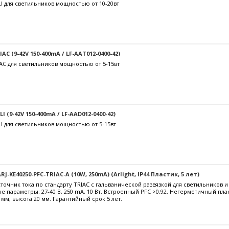
I для светильников мощностью от 10-20вт
C (9-42V 150-400mA / LF-AAT012-0400-42)
AC для светильников мощностью от 5-15вт
 (9-42V 150-400mA / LF-AAD012-0400-42)
I для светильников мощностью от 5-15вт
J-KE40250-PFC-TRIAC-A (10W, 250mA) (Arlight, IP44 Пластик, 5 лет)
очник тока по стандарту TRIAC с гальванической развязкой для светильников 
е параметры: 27-40 В, 250 mА, 10 Вт. Встроенный PFC >0,92. Негерметичный пл
 мм, высота 20 мм. Гарантийный срок 5 лет.