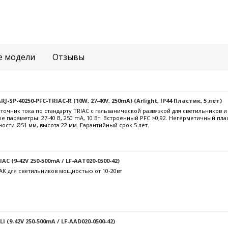
е модели
Отзывы
-SP-40250-PFC-TRIAC-R (10W, 27-40V, 250mA) (Arlight, IP44 Пластик, 5 лет)
очник тока по стандарту TRIAC с гальванической развязкой для светильников 
е параметры: 27-40 В, 250 mА, 10 Вт. Встроенный PFC >0,92. Негерметичный пла
ости Ø51 мм, высота 22 мм. Гарантийный срок 5 лет.
C (9-42V 250-500mA / LF-AAT020-0500-42)
AK для светильников мощностью от 10-20вт
 (9-42V 250-500mA / LF-AAD020-0500-42)