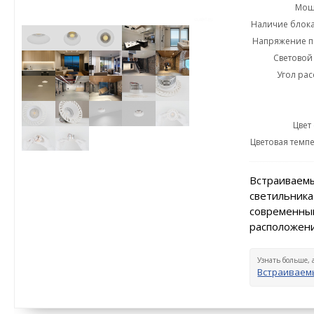
Мощн
Наличие блока
Напряжение пи
Световой 
Угол рас
Цвет
Цветовая темпе
Встраиваемы
светильника
современный
расположени
Узнать больше, 
Встраиваемы