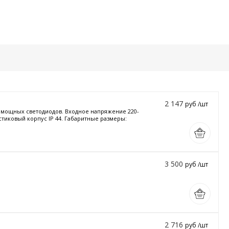
2 147
руб /шт
и мощных светодиодов. Входное напряжение 220-
стиковый корпус IP 44. Габаритные размеры:
3 500
руб /шт
2 716
руб /шт