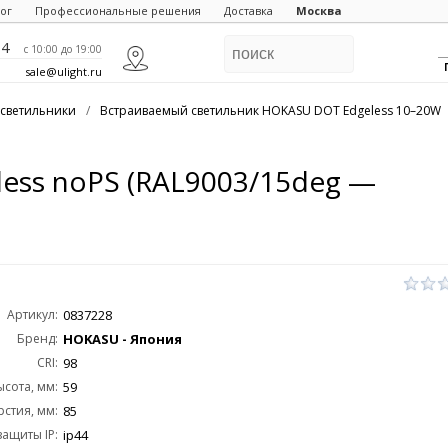
ог
Профессиональные решения
Доставка
Москва
84
c 10:00 до 19:00
sale@ulight.ru
светильники
/
Встраиваемый светильник HOKASU DOT Edgeless 10–20W
ess noPS (RAL9003/15deg —
Артикул:
0837228
Бренд:
HOKASU - Япония
CRI:
98
ысота, мм:
59
стия, мм:
85
защиты IP:
ip44