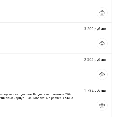
3 200
руб /шт
2 505
руб /шт
1 792
руб /шт
и мощных светодиодов. Входное напряжение 220-
астиковый корпус IP 44. Габаритные размеры длина