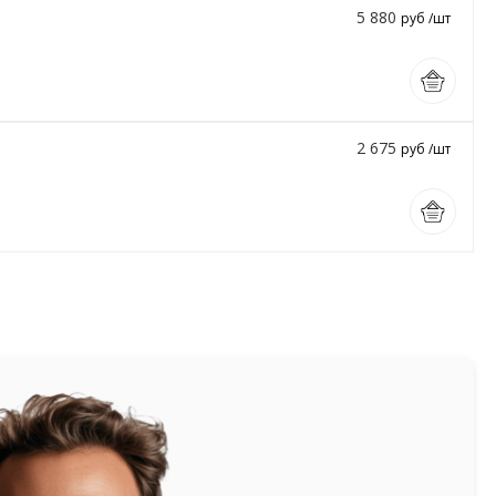
5 880
руб /шт
2 675
руб /шт