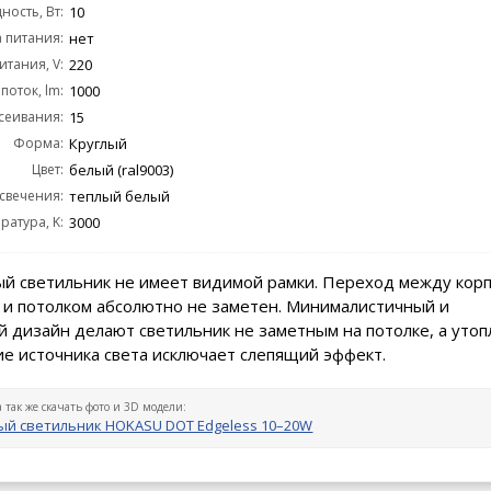
ость, Вт:
10
 питания:
нет
тания, V:
220
поток, lm:
1000
сеивания:
15
Форма:
Круглый
Цвет:
белый (ral9003)
 свечения:
теплый белый
ратура, K:
3000
й светильник не имеет видимой рамки. Переход между кор
 и потолком абсолютно не заметен. Минималистичный и
 дизайн делают светильник не заметным на потолке, а уто
е источника света исключает слепящий эффект.
а так же скачать фото и 3D модели:
й светильник HOKASU DOT Edgeless 10–20W