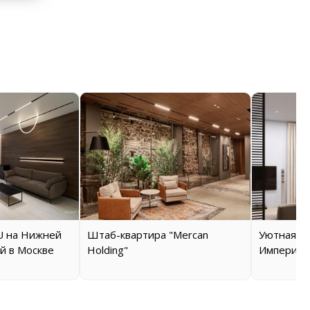
 на Нижней
Штаб-квартира "Mercan
Уютная кв
й в Москве
Holding"
Империал