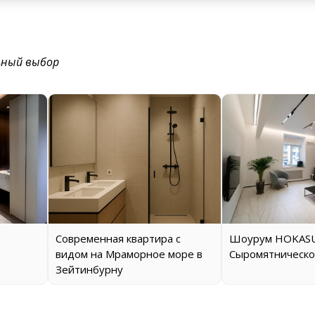
ьный выбор
Современная квартира с
Шоурум HOKASU
видом на Мраморное море в
Сыромятническо
Зейтинбурну