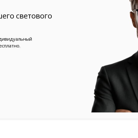
его светового
ндивидуальный
есплатно.