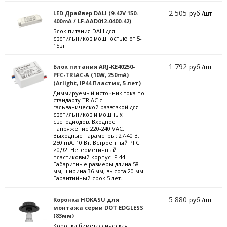
2 505
LED Драйвер DALI (9-42V 150-
руб /шт
400mA / LF-AAD012-0400-42)
Блок питания DALI для
светильников мощностью от 5-
15вт
1 792
Блок питания ARJ-KE40250-
руб /шт
PFC-TRIAC-A (10W, 250mA)
(Arlight, IP44 Пластик, 5 лет)
Диммируемый источник тока по
стандарту TRIAC с
гальванической развязкой для
светильников и мощных
светодиодов. Входное
напряжение 220-240 VAC.
Выходные параметры: 27-40 В,
250 mА, 10 Вт. Встроенный PFC
>0,92. Негерметичный
пластиковый корпус IP 44.
Габаритные размеры длина 58
мм, ширина 36 мм, высота 20 мм.
Гарантийный срок 5 лет.
5 880
Коронка HOKASU для
руб /шт
монтажа серии DOT EDGLESS
(83мм)
Коронка биметаллическая