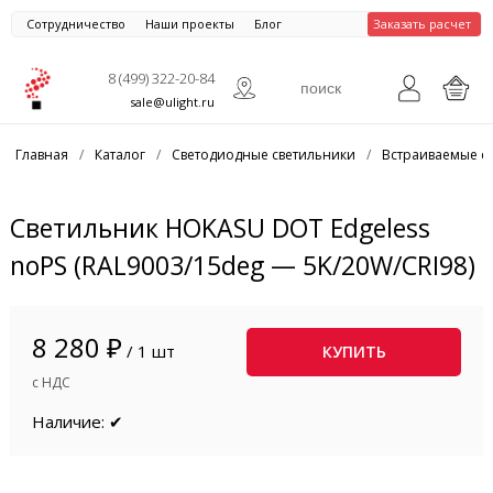
Сотрудничество
Наши проекты
Блог
Заказать расчет
8 (499) 322-20-84
sale@ulight.ru
Главная
/
Каталог
/
Светодиодные светильники
/
Встраиваемые с
Светильник HOKASU DOT Edgeless
noPS (RAL9003/15deg — 5K/20W/CRI98)
8 280 ₽
/ 1 шт
КУПИТЬ
с НДС
Наличие: ✔