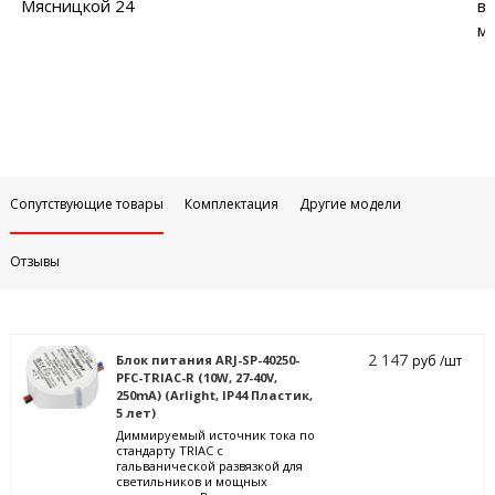
Мясницкой 24
в
м
Сопутствующие товары
Комплектация
Другие модели
Отзывы
2 147
Блок питания ARJ-SP-40250-
руб /шт
PFC-TRIAC-R (10W, 27-40V,
250mA) (Arlight, IP44 Пластик,
5 лет)
Диммируемый источник тока по
стандарту TRIAC с
гальванической развязкой для
светильников и мощных