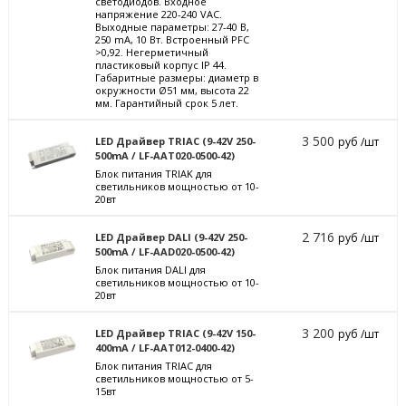
светодиодов. Входное
напряжение 220-240 VAC.
Выходные параметры: 27-40 В,
250 mА, 10 Вт. Встроенный PFC
>0,92. Негерметичный
пластиковый корпус IP 44.
Габаритные размеры: диаметр в
окружности Ø51 мм, высота 22
мм. Гарантийный срок 5 лет.
3 500
LED Драйвер TRIAC (9-42V 250-
руб /шт
500mA / LF-AAT020-0500-42)
Блок питания TRIAK для
светильников мощностью от 10-
20вт
2 716
LED Драйвер DALI (9-42V 250-
руб /шт
500mA / LF-AAD020-0500-42)
Блок питания DALI для
светильников мощностью от 10-
20вт
3 200
LED Драйвер TRIAC (9-42V 150-
руб /шт
400mA / LF-AAT012-0400-42)
Блок питания TRIAC для
светильников мощностью от 5-
15вт