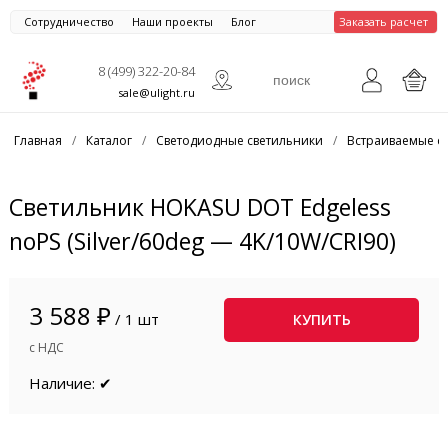
Сотрудничество
Наши проекты
Блог
Заказать расчет
8 (499) 322-20-84
sale@ulight.ru
Главная
/
Каталог
/
Светодиодные светильники
/
Встраиваемые с
Светильник HOKASU DOT Edgeless
noPS (Silver/60deg — 4K/10W/CRI90)
3 588 ₽
/ 1 шт
КУПИТЬ
с НДС
Наличие: ✔