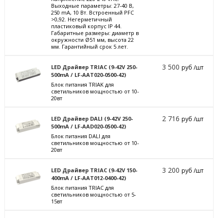
Выходные параметры: 27-40 В,
250 mА, 10 Вт. Встроенный PFC
>0,92. Негерметичный
пластиковый корпус IP 44.
Габаритные размеры: диаметр в
окружности Ø51 мм, высота 22
мм. Гарантийный срок 5 лет.
3 500
LED Драйвер TRIAC (9-42V 250-
руб /шт
500mA / LF-AAT020-0500-42)
Блок питания TRIAK для
светильников мощностью от 10-
20вт
2 716
LED Драйвер DALI (9-42V 250-
руб /шт
500mA / LF-AAD020-0500-42)
Блок питания DALI для
светильников мощностью от 10-
20вт
3 200
LED Драйвер TRIAC (9-42V 150-
руб /шт
400mA / LF-AAT012-0400-42)
Блок питания TRIAC для
светильников мощностью от 5-
15вт