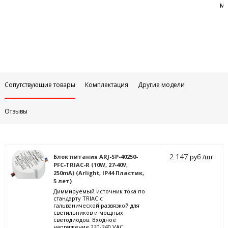
м
Сопутствующие товары
Комплектация
Другие модели
Отзывы
2 147
Блок питания ARJ-SP-40250-
руб /шт
PFC-TRIAC-R (10W, 27-40V,
250mA) (Arlight, IP44 Пластик,
5 лет)
Диммируемый источник тока по
стандарту TRIAC с
гальванической развязкой для
светильников и мощных
светодиодов. Входное
напряжение 220-240 VAC.