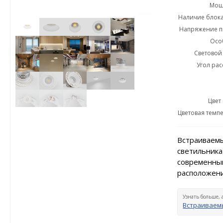
Мощн
Наличие блока
Напряжение пи
Осо
Световой 
Угол рас
Цвет
Цветовая темпе
Встраиваемы
светильника
современный
расположени
Узнать больше, 
Встраиваемы