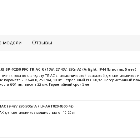
е модели
Отзывы
-SP-40250-PFC-TRIAC-R (10W, 27-40V, 250mA) (Arlight, IP44 Пластик, 5 лет)
очник тока по стандарту TRIAC с гальванической развязкой для светильников 
е параметры: 27-40 В, 250 mА, 10 Вт. Встроенный PFC >0,92. Негерметичный пла
ости Ø51 мм, высота 22 мм. Гарантийный срок 5 лет.
C (9-42V 250-500mA / LF-AAT020-0500-42)
AK для светильников мощностью от 10-20вт