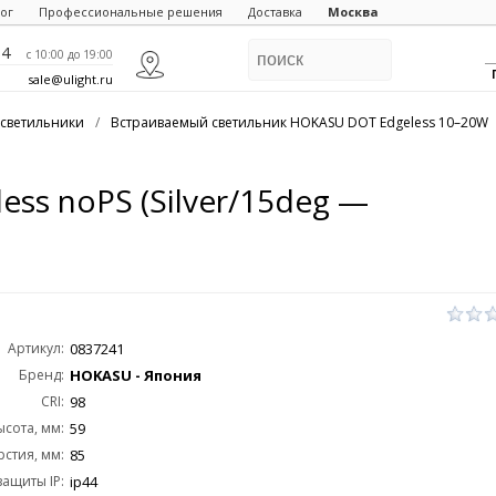
ог
Профессиональные решения
Доставка
Москва
84
c 10:00 до 19:00
sale@ulight.ru
светильники
/
Встраиваемый светильник HOKASU DOT Edgeless 10–20W
ss noPS (Silver/15deg —
Артикул:
0837241
Бренд:
HOKASU - Япония
CRI:
98
ысота, мм:
59
стия, мм:
85
защиты IP:
ip44