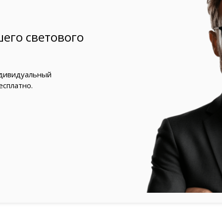
его светового
ндивидуальный
есплатно.