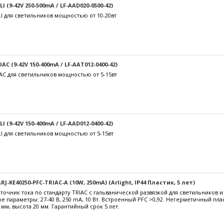
 (9-42V 250-500mA / LF-AAD020-0500-42)
I для светильников мощностью от 10-20вт
C (9-42V 150-400mA / LF-AAT012-0400-42)
AC для светильников мощностью от 5-15вт
 (9-42V 150-400mA / LF-AAD012-0400-42)
I для светильников мощностью от 5-15вт
J-KE40250-PFC-TRIAC-A (10W, 250mA) (Arlight, IP44 Пластик, 5 лет)
очник тока по стандарту TRIAC с гальванической развязкой для светильников 
е параметры: 27-40 В, 250 mА, 10 Вт. Встроенный PFC >0,92. Негерметичный пл
 мм, высота 20 мм. Гарантийный срок 5 лет.