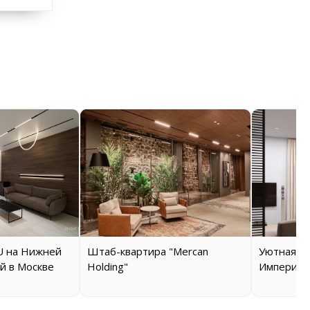
 на Нижней
Штаб-квартира "Mercan
Уютная кв
й в Москве
Holding"
Империал