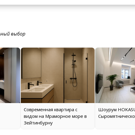
ьный выбор
Современная квартира с
Шоурум HOKASU
видом на Мраморное море в
Сыромятническо
Зейтинбурну