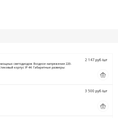
2 147
руб /шт
и мощных светодиодов. Входное напряжение 220-
стиковый корпус IP 44. Габаритные размеры:
3 500
руб /шт