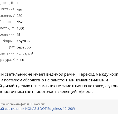
ость, Вт:
10
 питания:
нет
тания, V:
220
бенность:
dtw
поток, lm:
1000
сеивания:
15
Форма:
Круглый
Цвет:
серебро
 свечения:
холодный
ратура, K:
5000
й светильник не имеет видимой рамки. Переход между кор
 и потолком абсолютно не заметен. Минималистичный и
 дизайн делают светильник не заметным на потолке, а уто
е источника света исключает слепящий эффект.
а так же скачать фото и 3D модели:
й светильник HOKASU DOT Edgeless 10–20W