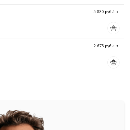
5 880
руб /шт
2 675
руб /шт