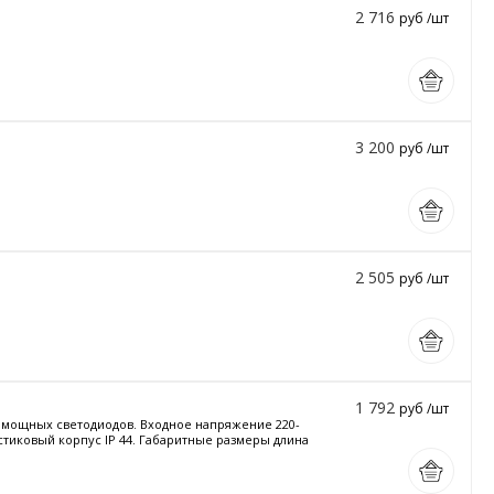
2 716
руб /шт
3 200
руб /шт
2 505
руб /шт
1 792
руб /шт
и мощных светодиодов. Входное напряжение 220-
астиковый корпус IP 44. Габаритные размеры длина