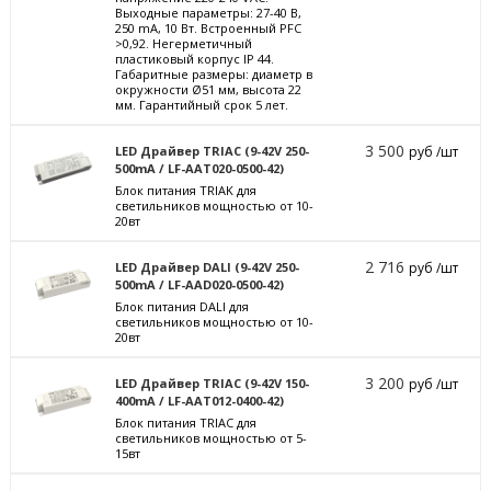
Выходные параметры: 27-40 В,
250 mА, 10 Вт. Встроенный PFC
>0,92. Негерметичный
пластиковый корпус IP 44.
Габаритные размеры: диаметр в
окружности Ø51 мм, высота 22
мм. Гарантийный срок 5 лет.
3 500
LED Драйвер TRIAC (9-42V 250-
руб /шт
500mA / LF-AAT020-0500-42)
Блок питания TRIAK для
светильников мощностью от 10-
20вт
2 716
LED Драйвер DALI (9-42V 250-
руб /шт
500mA / LF-AAD020-0500-42)
Блок питания DALI для
светильников мощностью от 10-
20вт
3 200
LED Драйвер TRIAC (9-42V 150-
руб /шт
400mA / LF-AAT012-0400-42)
Блок питания TRIAC для
светильников мощностью от 5-
15вт