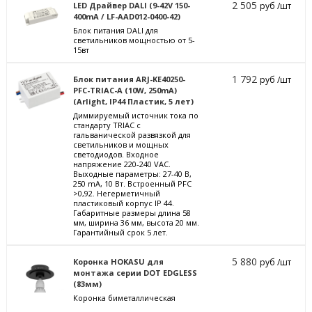
2 505
LED Драйвер DALI (9-42V 150-
руб /шт
400mA / LF-AAD012-0400-42)
Блок питания DALI для
светильников мощностью от 5-
15вт
1 792
Блок питания ARJ-KE40250-
руб /шт
PFC-TRIAC-A (10W, 250mA)
(Arlight, IP44 Пластик, 5 лет)
Диммируемый источник тока по
стандарту TRIAC с
гальванической развязкой для
светильников и мощных
светодиодов. Входное
напряжение 220-240 VAC.
Выходные параметры: 27-40 В,
250 mА, 10 Вт. Встроенный PFC
>0,92. Негерметичный
пластиковый корпус IP 44.
Габаритные размеры длина 58
мм, ширина 36 мм, высота 20 мм.
Гарантийный срок 5 лет.
5 880
Коронка HOKASU для
руб /шт
монтажа серии DOT EDGLESS
(83мм)
Коронка биметаллическая