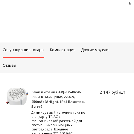
м
Сопутствующие товары
Комплектация
Другие модели
Отзывы
2 147
Блок питания ARJ-SP-40250-
руб /шт
PFC-TRIAC-R (10W, 27-40V,
250mA) (Arlight, IP44 Пластик,
5 лет)
Диммируемый источник тока по
стандарту TRIAC с
гальванической развязкой для
светильников и мощных
светодиодов. Входное
напряжение 220-240 VAC.