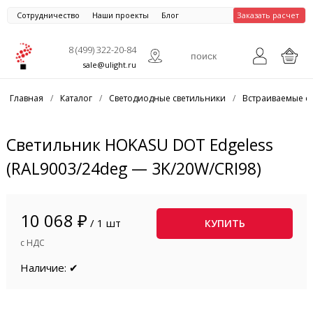
Сотрудничество
Наши проекты
Блог
Заказать расчет
8 (499) 322-20-84
sale@ulight.ru
Главная
/
Каталог
/
Светодиодные светильники
/
Встраиваемые с
Светильник HOKASU DOT Edgeless
(RAL9003/24deg — 3K/20W/CRI98)
10 068 ₽
/ 1 шт
КУПИТЬ
с НДС
Наличие: ✔