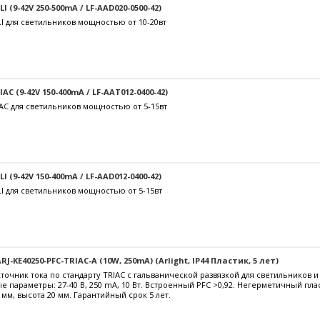
 (9-42V 250-500mA / LF-AAD020-0500-42)
I для светильников мощностью от 10-20вт
C (9-42V 150-400mA / LF-AAT012-0400-42)
AC для светильников мощностью от 5-15вт
 (9-42V 150-400mA / LF-AAD012-0400-42)
I для светильников мощностью от 5-15вт
J-KE40250-PFC-TRIAC-A (10W, 250mA) (Arlight, IP44 Пластик, 5 лет)
очник тока по стандарту TRIAC с гальванической развязкой для светильников 
е параметры: 27-40 В, 250 mА, 10 Вт. Встроенный PFC >0,92. Негерметичный пл
 мм, высота 20 мм. Гарантийный срок 5 лет.