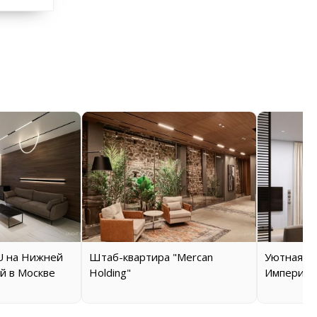
 на Нижней
Штаб-квартира "Mercan
Уютная кв
й в Москве
Holding"
Империал