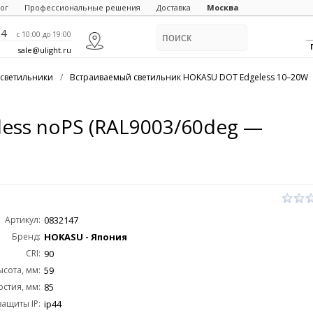
ог
Профессиональные решения
Доставка
Москва
84
c 10:00 до 19:00
sale@ulight.ru
светильники
/
Встраиваемый светильник HOKASU DOT Edgeless 10–20W
ess noPS (RAL9003/60deg —
Артикул:
0832147
Бренд:
HOKASU - Япония
CRI:
90
ысота, мм:
59
стия, мм:
85
защиты IP:
ip44