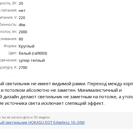
ость, Вт:
20
 питания:
нет
тания, V:
220
бенность:
dtw
поток, lm:
2000
сеивания:
60
Форма:
Круглый
Цвет:
белый (ral9003)
 свечения:
супер теплый
ратура, K:
2700
й светильник не имеет видимой рамки. Переход между кор
 и потолком абсолютно не заметен. Минималистичный и
 дизайн делают светильник не заметным на потолке, а уто
е источника света исключает слепящий эффект.
а так же скачать фото и 3D модели:
й светильник HOKASU DOT Edgeless 10–20W