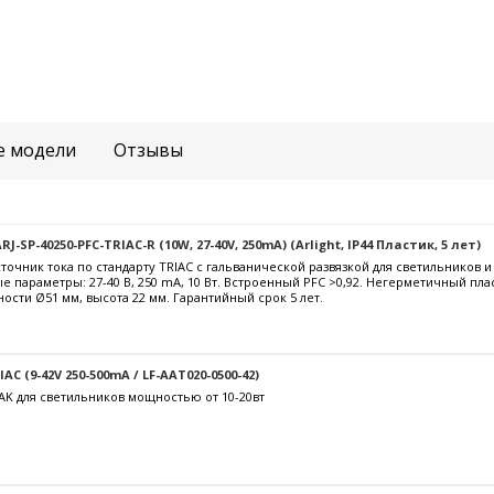
е модели
Отзывы
-SP-40250-PFC-TRIAC-R (10W, 27-40V, 250mA) (Arlight, IP44 Пластик, 5 лет)
очник тока по стандарту TRIAC с гальванической развязкой для светильников 
е параметры: 27-40 В, 250 mА, 10 Вт. Встроенный PFC >0,92. Негерметичный пла
ости Ø51 мм, высота 22 мм. Гарантийный срок 5 лет.
C (9-42V 250-500mA / LF-AAT020-0500-42)
AK для светильников мощностью от 10-20вт