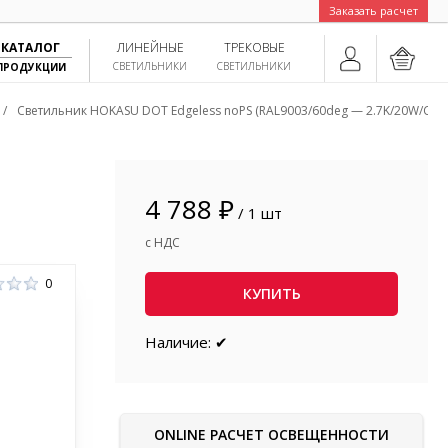
Заказать расчет
КАТАЛОГ
ЛИНЕЙНЫЕ
ТРЕКОВЫЕ
СВЕТИЛЬНИКИ
СВЕТИЛЬНИКИ
ПРОДУКЦИИ
/
Светильник HOKASU DOT Edgeless noPS (RAL9003/60deg — 2.7K/20W/CRI9
4 788 ₽
/ 1 шт
с НДС
0
КУПИТЬ
Наличие: ✔
ONLINE РАСЧЕТ ОСВЕЩЕННОСТИ