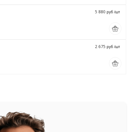
5 880
руб /шт
2 675
руб /шт