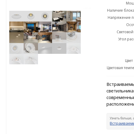
Мощн
Наличие блока
Напряжение пи
Осо
Световой 
Угол рас
Цвет
Цветовая темпе
Встраиваемы
светильника
современный
расположени
Узнать больше, 
Встраиваемы