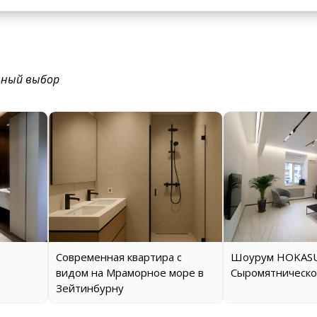
ьный выбор
Современная квартира с
Шоурум HOKASU
видом на Мраморное море в
Сыромятническо
Зейтинбурну