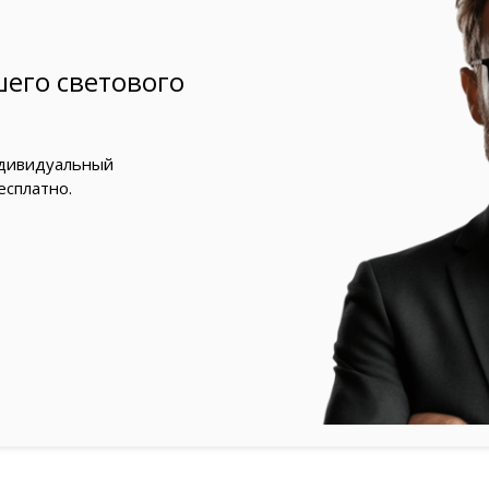
его светового
ндивидуальный
есплатно.