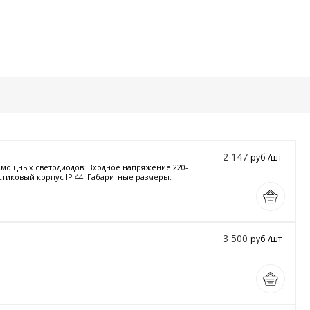
2 147
руб /шт
и мощных светодиодов. Входное напряжение 220-
стиковый корпус IP 44. Габаритные размеры:
3 500
руб /шт