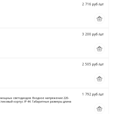
2 716
руб /шт
3 200
руб /шт
2 505
руб /шт
1 792
руб /шт
и мощных светодиодов. Входное напряжение 220-
астиковый корпус IP 44. Габаритные размеры длина