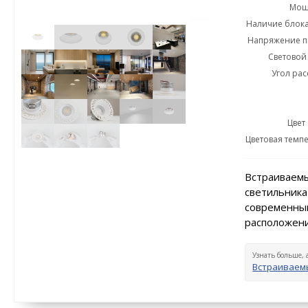
Мощн
Наличие блока
Напряжение пи
Световой 
Угол рас
Цвет
Цветовая темпе
Встраиваемы
светильника
современный
расположени
Узнать больше, 
Встраиваемы