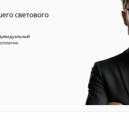
его светового
ндивидуальный
есплатно.