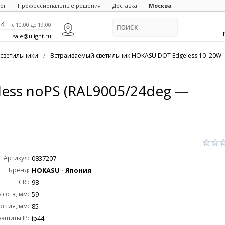
ог
Профессиональные решения
Доставка
Москва
84
c 10:00 до 19:00
sale@ulight.ru
светильники
/
Встраиваемый светильник HOKASU DOT Edgeless 10–20W
ess noPS (RAL9005/24deg —
Артикул:
0837207
Бренд:
HOKASU - Япония
CRI:
98
ысота, мм:
59
стия, мм:
85
защиты IP:
ip44