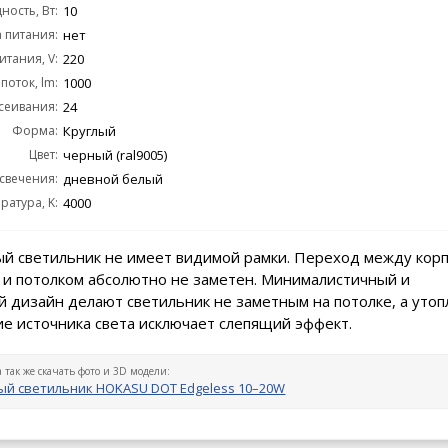
ость, Вт:
10
 питания:
нет
тания, V:
220
поток, lm:
1000
сеивания:
24
Форма:
Круглый
Цвет:
черный (ral9005)
 свечения:
дневной белый
ратура, K:
4000
й светильник не имеет видимой рамки. Переход между кор
 и потолком абсолютно не заметен. Минималистичный и
 дизайн делают светильник не заметным на потолке, а уто
е источника света исключает слепящий эффект.
а так же скачать фото и 3D модели:
й светильник HOKASU DOT Edgeless 10–20W