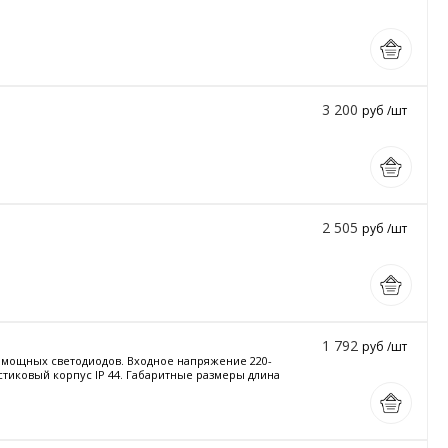
3 200
руб /шт
2 505
руб /шт
1 792
руб /шт
и мощных светодиодов. Входное напряжение 220-
астиковый корпус IP 44. Габаритные размеры длина