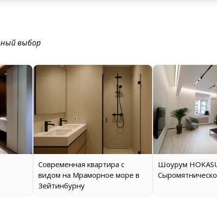
ьный выбор
Современная квартира с
Шоурум HOKASU
видом на Мраморное море в
Сыромятническо
Зейтинбурну