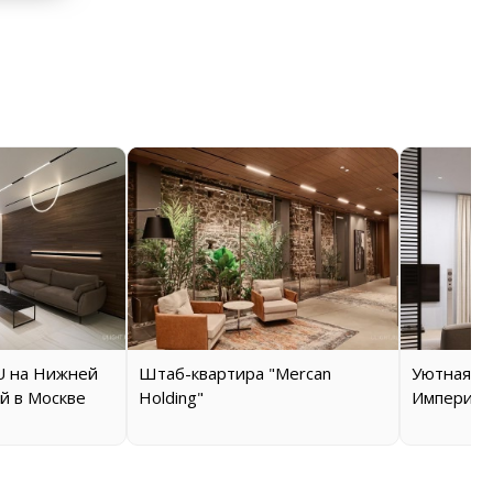
 на Нижней
Штаб-квартира "Mercan
Уютная кв
й в Москве
Holding"
Империал