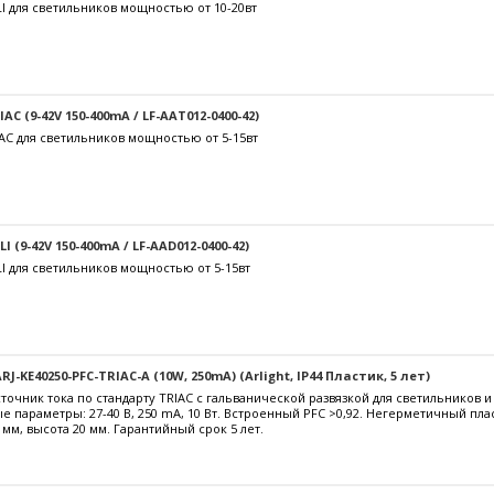
I для светильников мощностью от 10-20вт
C (9-42V 150-400mA / LF-AAT012-0400-42)
AC для светильников мощностью от 5-15вт
 (9-42V 150-400mA / LF-AAD012-0400-42)
I для светильников мощностью от 5-15вт
J-KE40250-PFC-TRIAC-A (10W, 250mA) (Arlight, IP44 Пластик, 5 лет)
очник тока по стандарту TRIAC с гальванической развязкой для светильников 
е параметры: 27-40 В, 250 mА, 10 Вт. Встроенный PFC >0,92. Негерметичный пл
 мм, высота 20 мм. Гарантийный срок 5 лет.