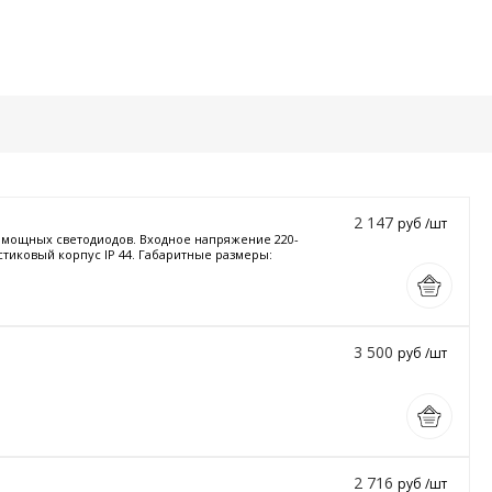
2 147
руб /шт
и мощных светодиодов. Входное напряжение 220-
стиковый корпус IP 44. Габаритные размеры:
3 500
руб /шт
2 716
руб /шт