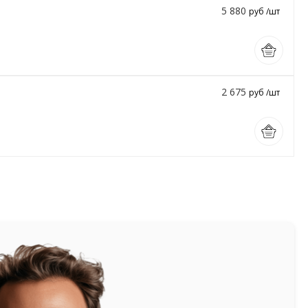
5 880
руб /шт
2 675
руб /шт