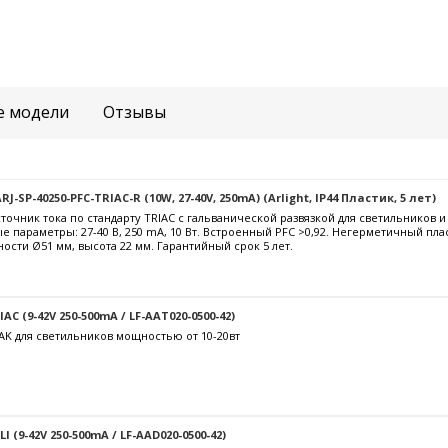
е модели
Отзывы
-SP-40250-PFC-TRIAC-R (10W, 27-40V, 250mA) (Arlight, IP44 Пластик, 5 лет)
очник тока по стандарту TRIAC с гальванической развязкой для светильников 
е параметры: 27-40 В, 250 mА, 10 Вт. Встроенный PFC >0,92. Негерметичный пла
ости Ø51 мм, высота 22 мм. Гарантийный срок 5 лет.
C (9-42V 250-500mA / LF-AAT020-0500-42)
AK для светильников мощностью от 10-20вт
 (9-42V 250-500mA / LF-AAD020-0500-42)