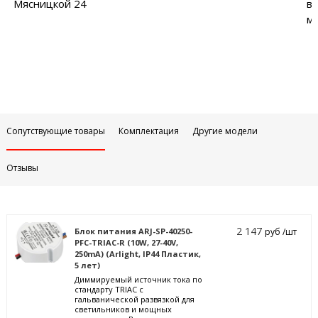
Мясницкой 24
в
м
Сопутствующие товары
Комплектация
Другие модели
Отзывы
2 147
Блок питания ARJ-SP-40250-
руб /шт
PFC-TRIAC-R (10W, 27-40V,
250mA) (Arlight, IP44 Пластик,
5 лет)
Диммируемый источник тока по
стандарту TRIAC с
гальванической развязкой для
светильников и мощных