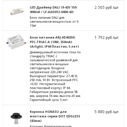
2 505
LED Драйвер DALI (9-42V 150-
руб /шт
400mA / LF-AAD012-0400-42)
Блок питания DALI для
светильников мощностью от 5-
15вт
1 792
Блок питания ARJ-KE40250-
руб /шт
PFC-TRIAC-A (10W, 250mA)
(Arlight, IP44 Пластик, 5 лет)
Диммируемый источник тока по
стандарту TRIAC с
гальванической развязкой для
светильников и мощных
светодиодов. Входное
напряжение 220-240 VAC.
Выходные параметры: 27-40 В,
250 mА, 10 Вт. Встроенный PFC
>0,92. Негерметичный
пластиковый корпус IP 44.
Габаритные размеры длина 58
мм, ширина 36 мм, высота 20 мм.
Гарантийный срок 5 лет.
5 880
Коронка HOKASU для
руб /шт
монтажа серии DOT EDGLESS
(83мм)
Коронка биметаллическая