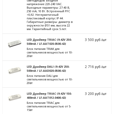
светодиодов. Входное
напряжение 220-240 VAC.
Выходные параметры: 27-40 В,
250 mА, 10 Вт. Встроенный PFC
>0,92. Негерметичный
пластиковый корпус IP 44.
Габаритные размеры: диаметр в
окружности Ø51 мм, высота 22
мм. Гарантийный срок 5 лет.
3 500
LED Драйвер TRIAC (9-42V 250-
руб /шт
500mA / LF-AAT020-0500-42)
Блок питания TRIAK для
светильников мощностью от 10-
20вт
2 716
LED Драйвер DALI (9-42V 250-
руб /шт
500mA / LF-AAD020-0500-42)
Блок питания DALI для
светильников мощностью от 10-
20вт
3 200
LED Драйвер TRIAC (9-42V 150-
руб /шт
400mA / LF-AAT012-0400-42)
Блок питания TRIAC для
светильников мощностью от 5-
15вт