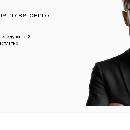
его светового
ндивидуальный
есплатно.