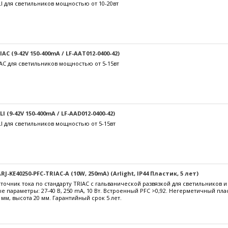
I для светильников мощностью от 10-20вт
C (9-42V 150-400mA / LF-AAT012-0400-42)
AC для светильников мощностью от 5-15вт
 (9-42V 150-400mA / LF-AAD012-0400-42)
I для светильников мощностью от 5-15вт
J-KE40250-PFC-TRIAC-A (10W, 250mA) (Arlight, IP44 Пластик, 5 лет)
очник тока по стандарту TRIAC с гальванической развязкой для светильников 
е параметры: 27-40 В, 250 mА, 10 Вт. Встроенный PFC >0,92. Негерметичный пл
 мм, высота 20 мм. Гарантийный срок 5 лет.