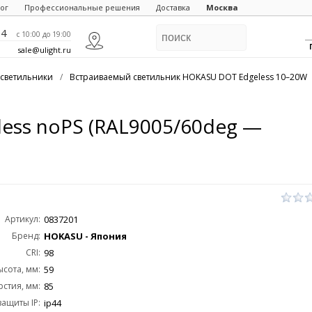
ог
Профессиональные решения
Доставка
Москва
84
c 10:00 до 19:00
sale@ulight.ru
светильники
/
Встраиваемый светильник HOKASU DOT Edgeless 10–20W
ess noPS (RAL9005/60deg —
Артикул:
0837201
Бренд:
HOKASU - Япония
CRI:
98
ысота, мм:
59
стия, мм:
85
защиты IP:
ip44