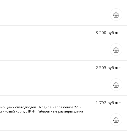
3 200
руб /шт
2 505
руб /шт
1 792
руб /шт
и мощных светодиодов. Входное напряжение 220-
астиковый корпус IP 44. Габаритные размеры длина