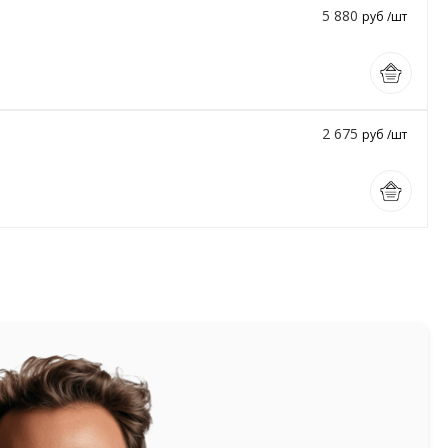
5 880
руб /шт
2 675
руб /шт