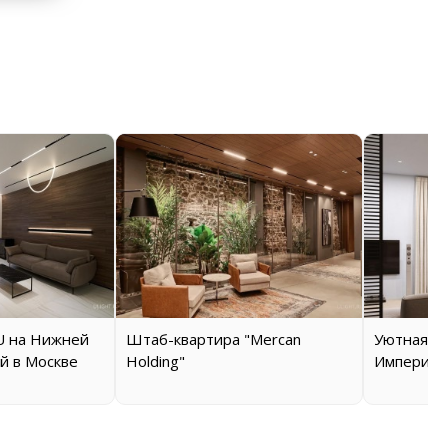
 на Нижней
Штаб-квартира "Mercan
Уютная кв
й в Москве
Holding"
Империал