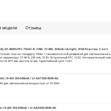
е модели
Отзывы
-SP-40250-PFC-TRIAC-R (10W, 27-40V, 250mA) (Arlight, IP44 Пластик, 5 лет)
очник тока по стандарту TRIAC с гальванической развязкой для светильников 
е параметры: 27-40 В, 250 mА, 10 Вт. Встроенный PFC >0,92. Негерметичный пла
ости Ø51 мм, высота 22 мм. Гарантийный срок 5 лет.
C (9-42V 250-500mA / LF-AAT020-0500-42)
AK для светильников мощностью от 10-20вт
 (9-42V 250-500mA / LF-AAD020-0500-42)