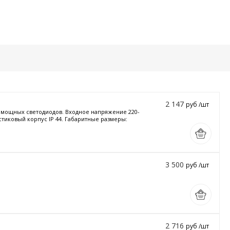
2 147
руб /шт
и мощных светодиодов. Входное напряжение 220-
стиковый корпус IP 44. Габаритные размеры:
3 500
руб /шт
2 716
руб /шт