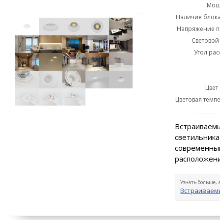
Мощн
Наличие блока
Напряжение пи
Световой 
Угол рас
Цвет
Цветовая темпе
Встраиваемы
светильника
современный
расположени
Узнать больше, 
Встраиваемы