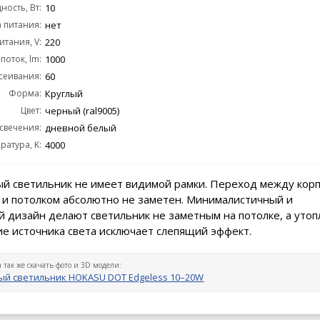
ость, Вт:
10
 питания:
нет
тания, V:
220
поток, lm:
1000
сеивания:
60
Форма:
Круглый
Цвет:
черный (ral9005)
 свечения:
дневной белый
ратура, K:
4000
й светильник не имеет видимой рамки. Переход между кор
 и потолком абсолютно не заметен. Минималистичный и
 дизайн делают светильник не заметным на потолке, а уто
е источника света исключает слепящий эффект.
а так же скачать фото и 3D модели:
й светильник HOKASU DOT Edgeless 10–20W