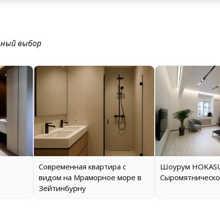
ьный выбор
Современная квартира с
Шоурум HOKASU
видом на Мраморное море в
Сыромятническо
Зейтинбурну