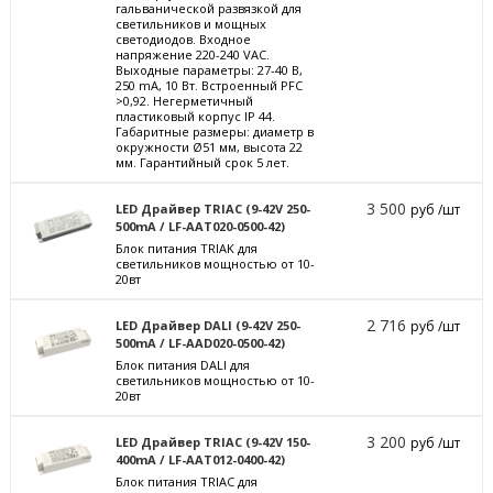
гальванической развязкой для
светильников и мощных
светодиодов. Входное
напряжение 220-240 VAC.
Выходные параметры: 27-40 В,
250 mА, 10 Вт. Встроенный PFC
>0,92. Негерметичный
пластиковый корпус IP 44.
Габаритные размеры: диаметр в
окружности Ø51 мм, высота 22
мм. Гарантийный срок 5 лет.
3 500
LED Драйвер TRIAC (9-42V 250-
руб /шт
500mA / LF-AAT020-0500-42)
Блок питания TRIAK для
светильников мощностью от 10-
20вт
2 716
LED Драйвер DALI (9-42V 250-
руб /шт
500mA / LF-AAD020-0500-42)
Блок питания DALI для
светильников мощностью от 10-
20вт
3 200
LED Драйвер TRIAC (9-42V 150-
руб /шт
400mA / LF-AAT012-0400-42)
Блок питания TRIAC для