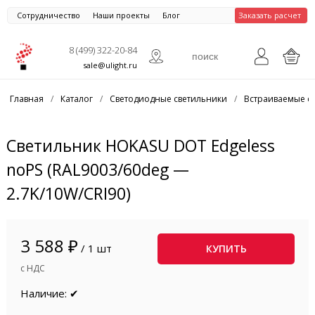
Сотрудничество
Наши проекты
Блог
Заказать расчет
8 (499) 322-20-84
sale@ulight.ru
Главная
/
Каталог
/
Светодиодные светильники
/
Встраиваемые с
Светильник HOKASU DOT Edgeless
noPS (RAL9003/60deg —
2.7K/10W/CRI90)
3 588 ₽
/ 1 шт
КУПИТЬ
с НДС
Наличие: ✔