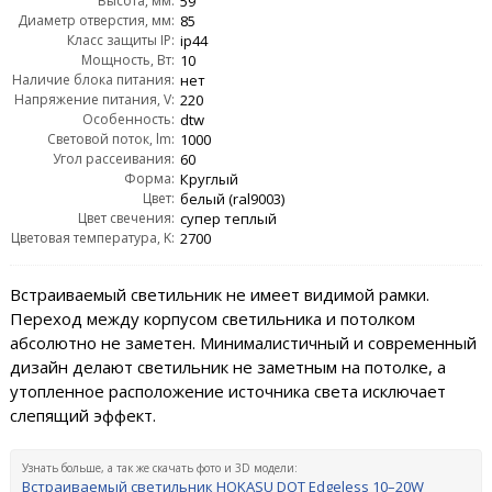
Высота, мм:
59
Диаметр отверстия, мм:
85
Класс защиты IP:
ip44
Мощность, Вт:
10
Наличие блока питания:
нет
Напряжение питания, V:
220
Особенность:
dtw
Световой поток, lm:
1000
Угол рассеивания:
60
Форма:
Круглый
Цвет:
белый (ral9003)
Цвет свечения:
супер теплый
Цветовая температура, K:
2700
Встраиваемый светильник не имеет видимой рамки.
Переход между корпусом светильника и потолком
абсолютно не заметен. Минималистичный и современный
дизайн делают светильник не заметным на потолке, а
утопленное расположение источника света исключает
слепящий эффект.
Узнать больше, а так же скачать фото и 3D модели:
Встраиваемый светильник HOKASU DOT Edgeless 10–20W