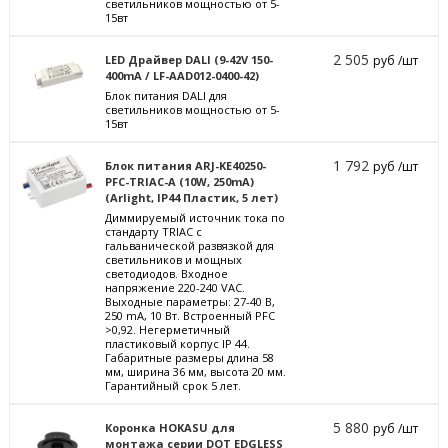
светильников мощностью от 5-
15вт
2 505
LED Драйвер DALI (9-42V 150-
руб /шт
400mA / LF-AAD012-0400-42)
Блок питания DALI для
светильников мощностью от 5-
15вт
1 792
Блок питания ARJ-KE40250-
руб /шт
PFC-TRIAC-A (10W, 250mA)
(Arlight, IP44 Пластик, 5 лет)
Диммируемый источник тока по
стандарту TRIAC с
гальванической развязкой для
светильников и мощных
светодиодов. Входное
напряжение 220-240 VAC.
Выходные параметры: 27-40 В,
250 mА, 10 Вт. Встроенный PFC
>0,92. Негерметичный
пластиковый корпус IP 44.
Габаритные размеры длина 58
мм, ширина 36 мм, высота 20 мм.
Гарантийный срок 5 лет.
5 880
Коронка HOKASU для
руб /шт
монтажа серии DOT EDGLESS