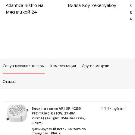
Atlantica Bistro на
Вилла Köy Zekeriyaköy
С
Мясницкой 24
в
м
Сопутствующие товары
Комплектация
Другие модели
Отзывы
2 147
Блок питания ARJ-SP-40250-
руб /шт
PFC-TRIAC-R (10W, 27-40V,
250mA) (Arlight, IP44 Пластик,
5 лет)
Диммируемый источник тока по
стандарту TRIAC с