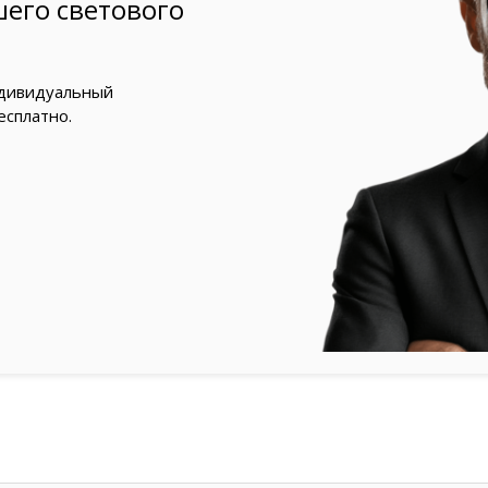
его светового
ндивидуальный
есплатно.