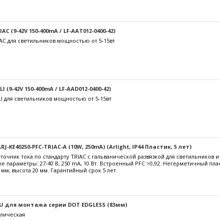
C (9-42V 150-400mA / LF-AAT012-0400-42)
AC для светильников мощностью от 5-15вт
 (9-42V 150-400mA / LF-AAD012-0400-42)
I для светильников мощностью от 5-15вт
J-KE40250-PFC-TRIAC-A (10W, 250mA) (Arlight, IP44 Пластик, 5 лет)
очник тока по стандарту TRIAC с гальванической развязкой для светильников 
е параметры: 27-40 В, 250 mА, 10 Вт. Встроенный PFC >0,92. Негерметичный пл
 мм, высота 20 мм. Гарантийный срок 5 лет.
U для монтажа серии DOT EDGLESS (83мм)
лическая