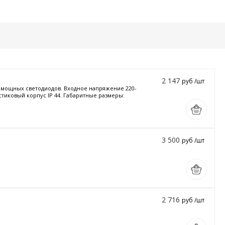
2 147
руб /шт
и мощных светодиодов. Входное напряжение 220-
стиковый корпус IP 44. Габаритные размеры:
3 500
руб /шт
2 716
руб /шт