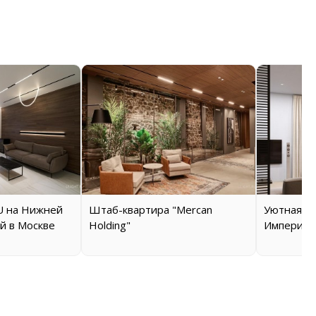
 на Нижней
Штаб-квартира "Mercan
Уютная кв
й в Москве
Holding"
Империал