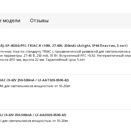
е модели
Отзывы
-SP-40250-PFC-TRIAC-R (10W, 27-40V, 250mA) (Arlight, IP44 Пластик, 5 лет)
очник тока по стандарту TRIAC с гальванической развязкой для светильников 
е параметры: 27-40 В, 250 mА, 10 Вт. Встроенный PFC >0,92. Негерметичный пла
ости Ø51 мм, высота 22 мм. Гарантийный срок 5 лет.
C (9-42V 250-500mA / LF-AAT020-0500-42)
AK для светильников мощностью от 10-20вт
 (9-42V 250-500mA / LF-AAD020-0500-42)
I для светильников мощностью от 10-20вт