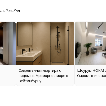
ьный выбор
Современная квартира с
Шоурум HOKASU
видом на Мраморное море в
Сыромятническо
Зейтинбурну