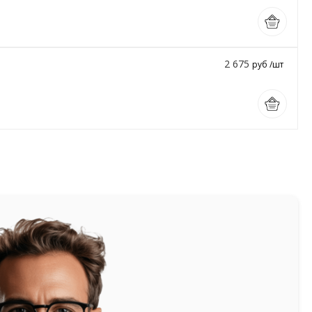
2 675
руб /шт