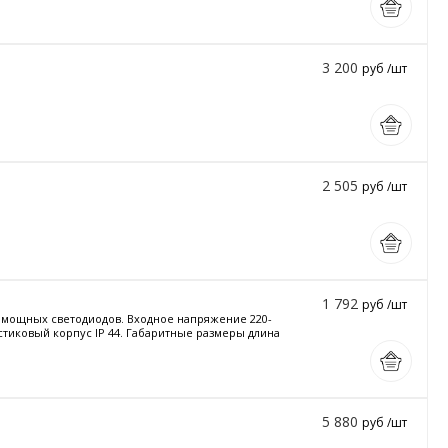
3 200
руб /шт
2 505
руб /шт
1 792
руб /шт
и мощных светодиодов. Входное напряжение 220-
астиковый корпус IP 44. Габаритные размеры длина
5 880
руб /шт