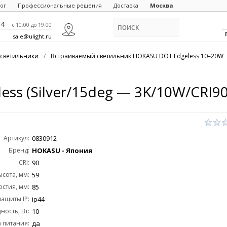
ог
Профессиональные решения
Доставка
Москва
84
c 10:00 до 19:00
sale@ulight.ru
светильники
/
Встраиваемый светильник HOKASU DOT Edgeless 10–20W
ss (Silver/15deg — 3K/10W/CRI90
Артикул:
0830912
Бренд:
HOKASU - Япония
CRI:
90
ысота, мм:
59
стия, мм:
85
защиты IP:
ip44
ость, Вт:
10
 питания:
да