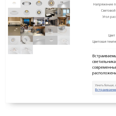
Напряжение пи
Световой 
Угол рас
Цвет
Цветовая темпе
Встраиваемы
светильника
современный
расположени
Узнать больше, 
Встраиваемы