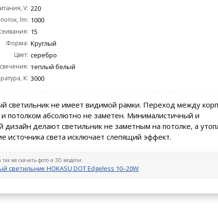
тания, V:
220
поток, lm:
1000
сеивания:
15
Форма:
Круглый
Цвет:
серебро
 свечения:
теплый белый
ратура, K:
3000
й светильник не имеет видимой рамки. Переход между кор
 и потолком абсолютно не заметен. Минималистичный и
 дизайн делают светильник не заметным на потолке, а уто
е источника света исключает слепящий эффект.
а так же скачать фото и 3D модели:
й светильник HOKASU DOT Edgeless 10–20W