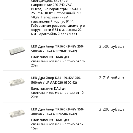
светодиодов. Входное
напряжение 220-240 VAC.
Выходные параметры: 27-40 В,
250 mА, 10 Вт. Встроенный PFC
>0,92. Негерметичный
пластиковый корпус IP 44.
Габаритные размеры: диаметр в
окружности Ø51 мм, высота 22
мм. Гарантийный срок 5 лет.
3 500
LED Драйвер TRIAC (9-42V 250-
руб /шт
500mA / LF-AAT020-0500-42)
Блок питания TRIAK для
светильников мощностью от 10-
20вт
2 716
LED Драйвер DALI (9-42V 250-
руб /шт
500mA / LF-AAD020-0500-42)
Блок питания DALI для
светильников мощностью от 10-
20вт
3 200
LED Драйвер TRIAC (9-42V 150-
руб /шт
400mA / LF-AAT012-0400-42)
Блок питания TRIAC для
светильников мощностью от 5-
15вт