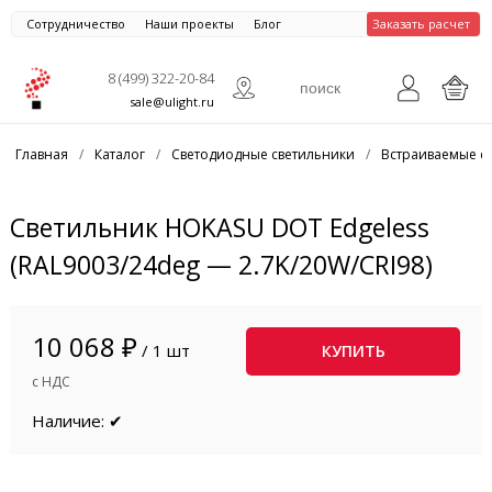
Сотрудничество
Наши проекты
Блог
Заказать расчет
8 (499) 322-20-84
sale@ulight.ru
Главная
/
Каталог
/
Светодиодные светильники
/
Встраиваемые с
Светильник HOKASU DOT Edgeless
(RAL9003/24deg — 2.7K/20W/CRI98)
10 068 ₽
/ 1 шт
КУПИТЬ
с НДС
Наличие: ✔