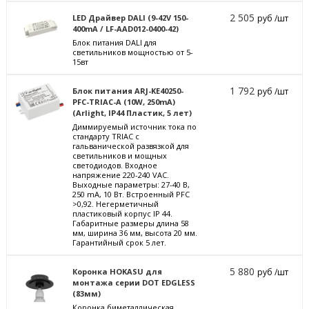
2 505
LED Драйвер DALI (9-42V 150-
руб /шт
400mA / LF-AAD012-0400-42)
Блок питания DALI для
светильников мощностью от 5-
15вт
1 792
Блок питания ARJ-KE40250-
руб /шт
PFC-TRIAC-A (10W, 250mA)
(Arlight, IP44 Пластик, 5 лет)
Диммируемый источник тока по
стандарту TRIAC с
гальванической развязкой для
светильников и мощных
светодиодов. Входное
напряжение 220-240 VAC.
Выходные параметры: 27-40 В,
250 mА, 10 Вт. Встроенный PFC
>0,92. Негерметичный
пластиковый корпус IP 44.
Габаритные размеры длина 58
мм, ширина 36 мм, высота 20 мм.
Гарантийный срок 5 лет.
5 880
Коронка HOKASU для
руб /шт
монтажа серии DOT EDGLESS
(83мм)
Коронка биметаллическая