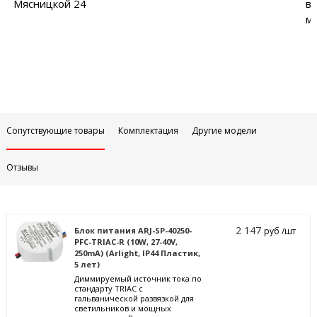
Мясницкой 24
в
м
Сопутствующие товары
Комплектация
Другие модели
Отзывы
2 147
Блок питания ARJ-SP-40250-
руб /шт
PFC-TRIAC-R (10W, 27-40V,
250mA) (Arlight, IP44 Пластик,
5 лет)
Диммируемый источник тока по
стандарту TRIAC с
гальванической развязкой для
светильников и мощных