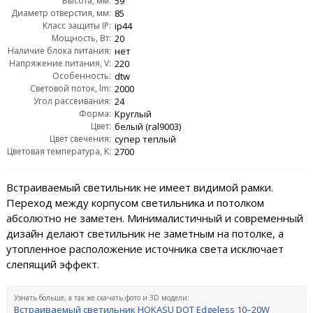
Высота, мм:
59
Диаметр отверстия, мм:
85
Класс защиты IP:
ip44
Мощность, Вт:
20
Наличие блока питания:
нет
Напряжение питания, V:
220
Особенность:
dtw
Световой поток, lm:
2000
Угол рассеивания:
24
Форма:
Круглый
Цвет:
белый (ral9003)
Цвет свечения:
супер теплый
Цветовая температура, K:
2700
Встраиваемый светильник не имеет видимой рамки.
Переход между корпусом светильника и потолком
абсолютно не заметен. Минималистичный и современный
дизайн делают светильник не заметным на потолке, а
утопленное расположение источника света исключает
слепящий эффект.
Узнать больше, а так же скачать фото и 3D модели:
Встраиваемый светильник HOKASU DOT Edgeless 10–20W