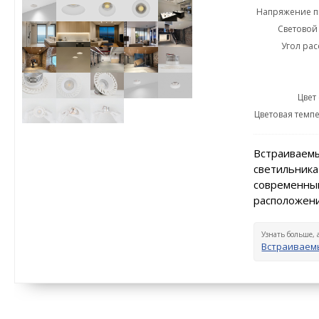
Напряжение пи
Световой 
Угол рас
Цвет
Цветовая темпе
Встраиваемы
светильника
современный
расположени
Узнать больше, 
Встраиваемы