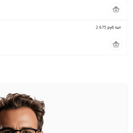
2 675
руб /шт