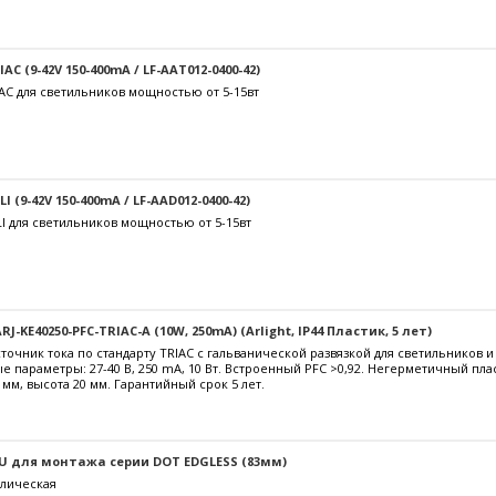
C (9-42V 150-400mA / LF-AAT012-0400-42)
AC для светильников мощностью от 5-15вт
 (9-42V 150-400mA / LF-AAD012-0400-42)
I для светильников мощностью от 5-15вт
J-KE40250-PFC-TRIAC-A (10W, 250mA) (Arlight, IP44 Пластик, 5 лет)
очник тока по стандарту TRIAC с гальванической развязкой для светильников 
е параметры: 27-40 В, 250 mА, 10 Вт. Встроенный PFC >0,92. Негерметичный пл
 мм, высота 20 мм. Гарантийный срок 5 лет.
U для монтажа серии DOT EDGLESS (83мм)
лическая