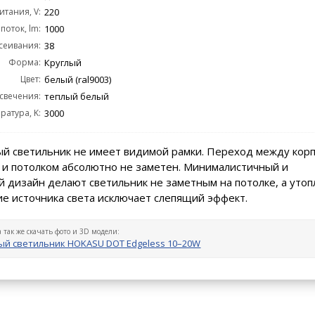
тания, V:
220
поток, lm:
1000
сеивания:
38
Форма:
Круглый
Цвет:
белый (ral9003)
 свечения:
теплый белый
ратура, K:
3000
й светильник не имеет видимой рамки. Переход между кор
 и потолком абсолютно не заметен. Минималистичный и
 дизайн делают светильник не заметным на потолке, а уто
е источника света исключает слепящий эффект.
а так же скачать фото и 3D модели:
й светильник HOKASU DOT Edgeless 10–20W