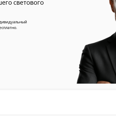
его светового
ндивидуальный
есплатно.