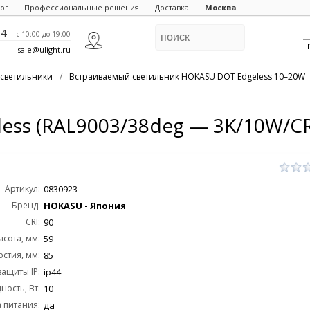
ог
Профессиональные решения
Доставка
Москва
84
c 10:00 до 19:00
sale@ulight.ru
светильники
/
Встраиваемый светильник HOKASU DOT Edgeless 10–20W
ss (RAL9003/38deg — 3K/10W/CR
Артикул:
0830923
Бренд:
HOKASU - Япония
CRI:
90
ысота, мм:
59
стия, мм:
85
защиты IP:
ip44
ость, Вт:
10
 питания:
да