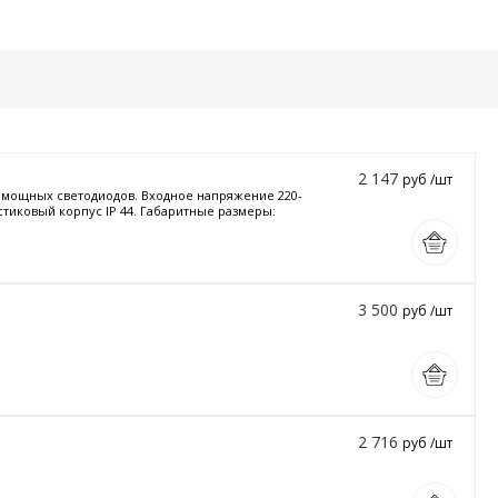
2 147
руб /шт
и мощных светодиодов. Входное напряжение 220-
стиковый корпус IP 44. Габаритные размеры:
3 500
руб /шт
2 716
руб /шт