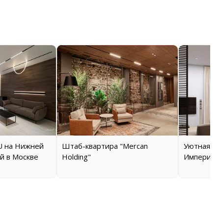
 на Нижней
Штаб-квартира "Mercan
Уютная кв
й в Москве
Holding"
Империал