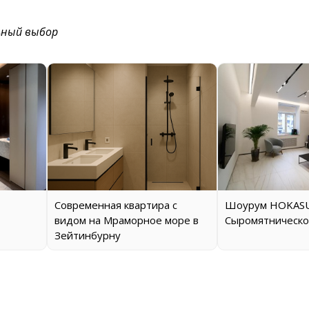
ьный выбор
Современная квартира с
Шоурум HOKASU
видом на Мраморное море в
Сыромятническо
Зейтинбурну