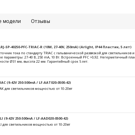
е модели
Отзывы
-SP-40250-PFC-TRIAC-R (10W, 27-40V, 250mA) (Arlight, IP44 Пластик, 5 лет)
очник тока по стандарту TRIAC с гальванической развязкой для светильников 
е параметры: 27-40 В, 250 mА, 10 Вт. Встроенный PFC >0,92. Негерметичный пла
ости Ø51 мм, высота 22 мм. Гарантийный срок 5 лет.
C (9-42V 250-500mA / LF-AAT020-0500-42)
AK для светильников мощностью от 10-20вт
 (9-42V 250-500mA / LF-AAD020-0500-42)
I для светильников мощностью от 10-20вт