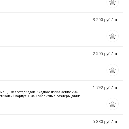
3 200
руб /шт
2 505
руб /шт
1 792
руб /шт
и мощных светодиодов. Входное напряжение 220-
астиковый корпус IP 44. Габаритные размеры длина
5 880
руб /шт