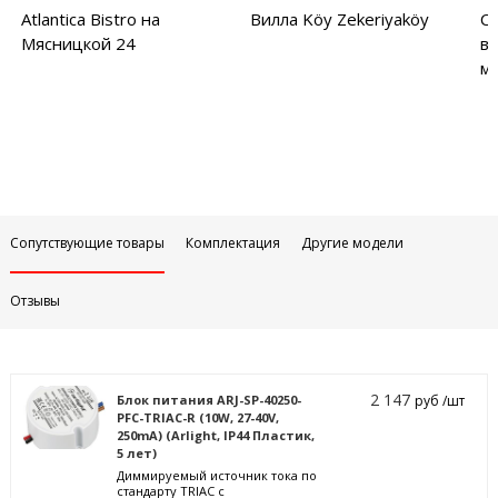
Atlantica Bistro на
Вилла Köy Zekeriyaköy
С
Мясницкой 24
в
м
Сопутствующие товары
Комплектация
Другие модели
Отзывы
2 147
Блок питания ARJ-SP-40250-
руб /шт
PFC-TRIAC-R (10W, 27-40V,
250mA) (Arlight, IP44 Пластик,
5 лет)
Диммируемый источник тока по
стандарту TRIAC с