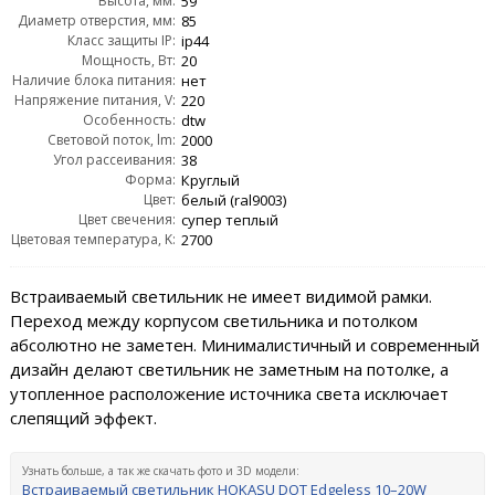
Высота, мм:
59
Диаметр отверстия, мм:
85
Класс защиты IP:
ip44
Мощность, Вт:
20
Наличие блока питания:
нет
Напряжение питания, V:
220
Особенность:
dtw
Световой поток, lm:
2000
Угол рассеивания:
38
Форма:
Круглый
Цвет:
белый (ral9003)
Цвет свечения:
супер теплый
Цветовая температура, K:
2700
Встраиваемый светильник не имеет видимой рамки.
Переход между корпусом светильника и потолком
абсолютно не заметен. Минималистичный и современный
дизайн делают светильник не заметным на потолке, а
утопленное расположение источника света исключает
слепящий эффект.
Узнать больше, а так же скачать фото и 3D модели:
Встраиваемый светильник HOKASU DOT Edgeless 10–20W