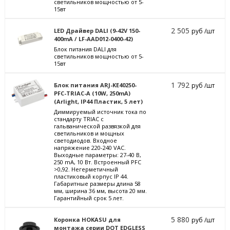
светильников мощностью от 5-
15вт
2 505
LED Драйвер DALI (9-42V 150-
руб /шт
400mA / LF-AAD012-0400-42)
Блок питания DALI для
светильников мощностью от 5-
15вт
1 792
Блок питания ARJ-KE40250-
руб /шт
PFC-TRIAC-A (10W, 250mA)
(Arlight, IP44 Пластик, 5 лет)
Диммируемый источник тока по
стандарту TRIAC с
гальванической развязкой для
светильников и мощных
светодиодов. Входное
напряжение 220-240 VAC.
Выходные параметры: 27-40 В,
250 mА, 10 Вт. Встроенный PFC
>0,92. Негерметичный
пластиковый корпус IP 44.
Габаритные размеры длина 58
мм, ширина 36 мм, высота 20 мм.
Гарантийный срок 5 лет.
5 880
Коронка HOKASU для
руб /шт
монтажа серии DOT EDGLESS