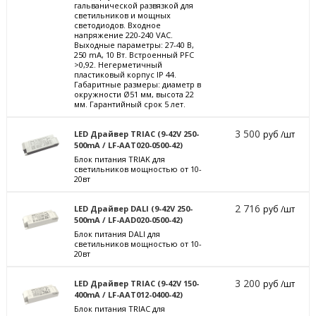
гальванической развязкой для
светильников и мощных
светодиодов. Входное
напряжение 220-240 VAC.
Выходные параметры: 27-40 В,
250 mА, 10 Вт. Встроенный PFC
>0,92. Негерметичный
пластиковый корпус IP 44.
Габаритные размеры: диаметр в
окружности Ø51 мм, высота 22
мм. Гарантийный срок 5 лет.
3 500
LED Драйвер TRIAC (9-42V 250-
руб /шт
500mA / LF-AAT020-0500-42)
Блок питания TRIAK для
светильников мощностью от 10-
20вт
2 716
LED Драйвер DALI (9-42V 250-
руб /шт
500mA / LF-AAD020-0500-42)
Блок питания DALI для
светильников мощностью от 10-
20вт
3 200
LED Драйвер TRIAC (9-42V 150-
руб /шт
400mA / LF-AAT012-0400-42)
Блок питания TRIAC для