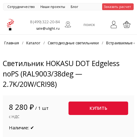
Сотрудничество
Наши проекты
Блог
Заказать расчет
8 (499) 322-20-84
sale@ulight.ru
Главная
/
Каталог
/
Светодиодные светильники
/
Встраиваемые с
Светильник HOKASU DOT Edgeless
noPS (RAL9003/38deg —
2.7K/20W/CRI98)
8 280 ₽
/ 1 шт
КУПИТЬ
с НДС
Наличие: ✔