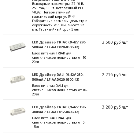
Выходные параметры: 27-40 В,
250 mА, 10 Вт. Встроенный PFC
>0,92. Негерметичный
пластиковый корпус IP 44.
Габаритные размеры: диаметр в
окружности Ø51 мм, высота 22
мм. Гарантийный срок 5 лет.
3 500
LED Драйвер TRIAC (9-42V 250-
руб /шт
500mA / LF-AAT020-0500-42)
Блок питания TRIAK для
светильников мощностью от 10-
20вт
2 716
LED Драйвер DALI (9-42V 250-
руб /шт
500mA / LF-AAD020-0500-42)
Блок питания DALI для
светильников мощностью от 10-
20вт
3 200
LED Драйвер TRIAC (9-42V 150-
руб /шт
400mA / LF-AAT012-0400-42)
Блок питания TRIAC для
светильников мощностью от 5-
15вт