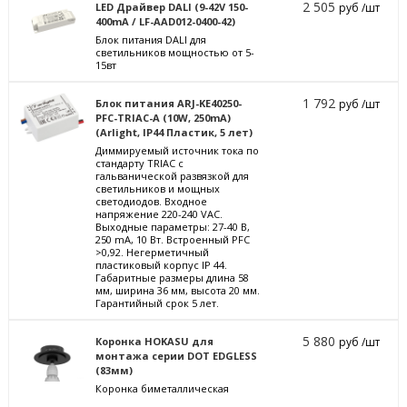
2 505
LED Драйвер DALI (9-42V 150-
руб /шт
400mA / LF-AAD012-0400-42)
Блок питания DALI для
светильников мощностью от 5-
15вт
1 792
Блок питания ARJ-KE40250-
руб /шт
PFC-TRIAC-A (10W, 250mA)
(Arlight, IP44 Пластик, 5 лет)
Диммируемый источник тока по
стандарту TRIAC с
гальванической развязкой для
светильников и мощных
светодиодов. Входное
напряжение 220-240 VAC.
Выходные параметры: 27-40 В,
250 mА, 10 Вт. Встроенный PFC
>0,92. Негерметичный
пластиковый корпус IP 44.
Габаритные размеры длина 58
мм, ширина 36 мм, высота 20 мм.
Гарантийный срок 5 лет.
5 880
Коронка HOKASU для
руб /шт
монтажа серии DOT EDGLESS
(83мм)
Коронка биметаллическая