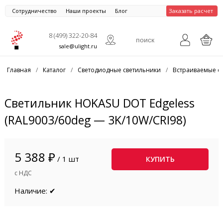
Сотрудничество
Наши проекты
Блог
Заказать расчет
8 (499) 322-20-84
sale@ulight.ru
Главная
/
Каталог
/
Светодиодные светильники
/
Встраиваемые с
Светильник HOKASU DOT Edgeless
(RAL9003/60deg — 3K/10W/CRI98)
5 388 ₽
/ 1 шт
КУПИТЬ
с НДС
Наличие: ✔