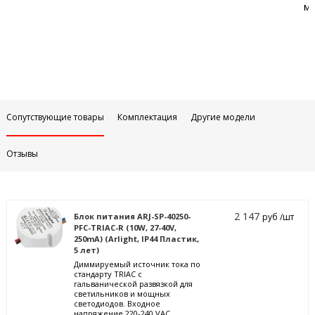
м
Сопутствующие товары
Комплектация
Другие модели
Отзывы
2 147
Блок питания ARJ-SP-40250-
руб /шт
PFC-TRIAC-R (10W, 27-40V,
250mA) (Arlight, IP44 Пластик,
5 лет)
Диммируемый источник тока по
стандарту TRIAC с
гальванической развязкой для
светильников и мощных
светодиодов. Входное
напряжение 220-240 VAC.