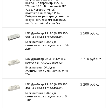
Выходные параметры: 27-40 В,
250 mА, 10 Вт. Встроенный PFC
>0,92. Негерметичный
пластиковый корпус IP 44.
Габаритные размеры: диаметр в
окружности Ø51 мм, высота 22
мм. Гарантийный срок 5 лет.
3 500
LED Драйвер TRIAC (9-42V 250-
руб /шт
500mA / LF-AAT020-0500-42)
Блок питания TRIAK для
светильников мощностью от 10-
20вт
2 716
LED Драйвер DALI (9-42V 250-
руб /шт
500mA / LF-AAD020-0500-42)
Блок питания DALI для
светильников мощностью от 10-
20вт
3 200
LED Драйвер TRIAC (9-42V 150-
руб /шт
400mA / LF-AAT012-0400-42)
Блок питания TRIAC для
светильников мощностью от 5-
15вт