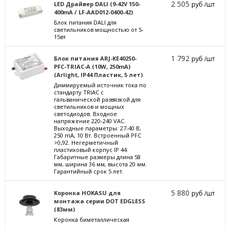
2 505
LED Драйвер DALI (9-42V 150-
руб /шт
400mA / LF-AAD012-0400-42)
Блок питания DALI для
светильников мощностью от 5-
15вт
1 792
Блок питания ARJ-KE40250-
руб /шт
PFC-TRIAC-A (10W, 250mA)
(Arlight, IP44 Пластик, 5 лет)
Диммируемый источник тока по
стандарту TRIAC с
гальванической развязкой для
светильников и мощных
светодиодов. Входное
напряжение 220-240 VAC.
Выходные параметры: 27-40 В,
250 mА, 10 Вт. Встроенный PFC
>0,92. Негерметичный
пластиковый корпус IP 44.
Габаритные размеры длина 58
мм, ширина 36 мм, высота 20 мм.
Гарантийный срок 5 лет.
5 880
Коронка HOKASU для
руб /шт
монтажа серии DOT EDGLESS
(83мм)
Коронка биметаллическая