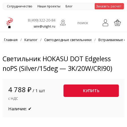
Сотрудничество
Наши проекты
Блог
Заказать расчет
8 (499) 322-20-84
sale@ulight.ru
Главная
/
Каталог
/
Светодиодные светильники
/
Встраиваемые с
Светильник HOKASU DOT Edgeless
noPS (Silver/15deg — 3K/20W/CRI90)
4 788 ₽
/ 1 шт
КУПИТЬ
с НДС
Наличие: ✔