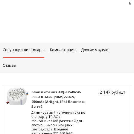
м
Сопутствующие товары
Комплектация
Другие модели
Отзывы
2 147
Блок питания ARJ-SP-40250-
руб /шт
PFC-TRIAC-R (10W, 27-40V,
250mA) (Arlight, IP44 Пластик,
5 лет)
Диммируемый источник тока по
стандарту TRIAC с
гальванической развязкой для
светильников и мощных
светодиодов. Входное
напряжение 220-240 VAC.