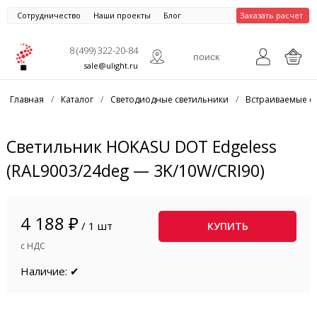
Сотрудничество
Наши проекты
Блог
Заказать расчет
8 (499) 322-20-84
sale@ulight.ru
Главная
/
Каталог
/
Светодиодные светильники
/
Встраиваемые с
Светильник HOKASU DOT Edgeless
(RAL9003/24deg — 3K/10W/CRI90)
4 188 ₽
/ 1 шт
КУПИТЬ
с НДС
Наличие: ✔