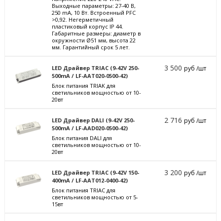
Выходные параметры: 27-40 В,
250 mА, 10 Вт. Встроенный PFC
>0,92. Негерметичный
пластиковый корпус IP 44.
Габаритные размеры: диаметр в
окружности Ø51 мм, высота 22
мм. Гарантийный срок 5 лет.
3 500
LED Драйвер TRIAC (9-42V 250-
руб /шт
500mA / LF-AAT020-0500-42)
Блок питания TRIAK для
светильников мощностью от 10-
20вт
2 716
LED Драйвер DALI (9-42V 250-
руб /шт
500mA / LF-AAD020-0500-42)
Блок питания DALI для
светильников мощностью от 10-
20вт
3 200
LED Драйвер TRIAC (9-42V 150-
руб /шт
400mA / LF-AAT012-0400-42)
Блок питания TRIAC для
светильников мощностью от 5-
15вт