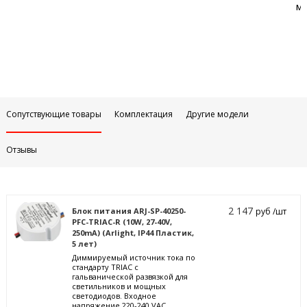
м
Сопутствующие товары
Комплектация
Другие модели
Отзывы
2 147
Блок питания ARJ-SP-40250-
руб /шт
PFC-TRIAC-R (10W, 27-40V,
250mA) (Arlight, IP44 Пластик,
5 лет)
Диммируемый источник тока по
стандарту TRIAC с
гальванической развязкой для
светильников и мощных
светодиодов. Входное
напряжение 220-240 VAC.