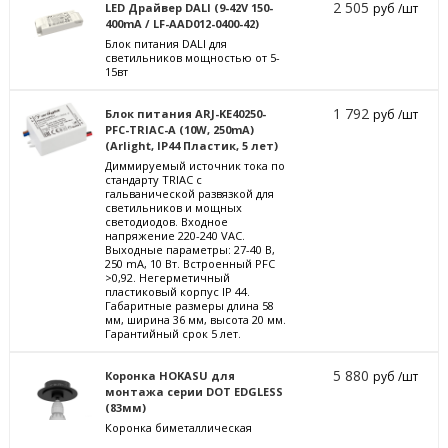
2 505
LED Драйвер DALI (9-42V 150-
руб /шт
400mA / LF-AAD012-0400-42)
Блок питания DALI для
светильников мощностью от 5-
15вт
1 792
Блок питания ARJ-KE40250-
руб /шт
PFC-TRIAC-A (10W, 250mA)
(Arlight, IP44 Пластик, 5 лет)
Диммируемый источник тока по
стандарту TRIAC с
гальванической развязкой для
светильников и мощных
светодиодов. Входное
напряжение 220-240 VAC.
Выходные параметры: 27-40 В,
250 mА, 10 Вт. Встроенный PFC
>0,92. Негерметичный
пластиковый корпус IP 44.
Габаритные размеры длина 58
мм, ширина 36 мм, высота 20 мм.
Гарантийный срок 5 лет.
5 880
Коронка HOKASU для
руб /шт
монтажа серии DOT EDGLESS
(83мм)
Коронка биметаллическая