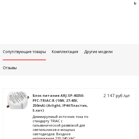
м
Сопутствующие товары
Комплектация
Другие модели
Отзывы
2 147
Блок питания ARJ-SP-40250-
руб /шт
PFC-TRIAC-R (10W, 27-40V,
250mA) (Arlight, IP44 Пластик,
5 лет)
Диммируемый источник тока по
стандарту TRIAC с
гальванической развязкой для
светильников и мощных
светодиодов. Входное
напряжение 220-240 VAC.