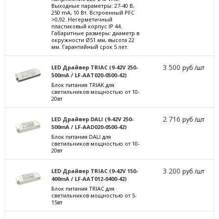
Выходные параметры: 27-40 В,
250 mА, 10 Вт. Встроенный PFC
>0,92. Негерметичный
пластиковый корпус IP 44.
Габаритные размеры: диаметр в
окружности Ø51 мм, высота 22
мм. Гарантийный срок 5 лет.
3 500
LED Драйвер TRIAC (9-42V 250-
руб /шт
500mA / LF-AAT020-0500-42)
Блок питания TRIAK для
светильников мощностью от 10-
20вт
2 716
LED Драйвер DALI (9-42V 250-
руб /шт
500mA / LF-AAD020-0500-42)
Блок питания DALI для
светильников мощностью от 10-
20вт
3 200
LED Драйвер TRIAC (9-42V 150-
руб /шт
400mA / LF-AAT012-0400-42)
Блок питания TRIAC для
светильников мощностью от 5-
15вт