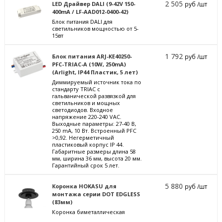
2 505
LED Драйвер DALI (9-42V 150-
руб /шт
400mA / LF-AAD012-0400-42)
Блок питания DALI для
светильников мощностью от 5-
15вт
1 792
Блок питания ARJ-KE40250-
руб /шт
PFC-TRIAC-A (10W, 250mA)
(Arlight, IP44 Пластик, 5 лет)
Диммируемый источник тока по
стандарту TRIAC с
гальванической развязкой для
светильников и мощных
светодиодов. Входное
напряжение 220-240 VAC.
Выходные параметры: 27-40 В,
250 mА, 10 Вт. Встроенный PFC
>0,92. Негерметичный
пластиковый корпус IP 44.
Габаритные размеры длина 58
мм, ширина 36 мм, высота 20 мм.
Гарантийный срок 5 лет.
5 880
Коронка HOKASU для
руб /шт
монтажа серии DOT EDGLESS
(83мм)
Коронка биметаллическая