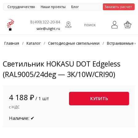
Сотрудничество
Наши проекты
Блог
Заказать расчет
8 (499) 322-20-84
sale@ulight.ru
Главная
/
Каталог
/
Светодиодные светильники
/
Встраиваемые с
Светильник HOKASU DOT Edgeless
(RAL9005/24deg — 3K/10W/CRI90)
4 188 ₽
/ 1 шт
КУПИТЬ
с НДС
Наличие: ✔