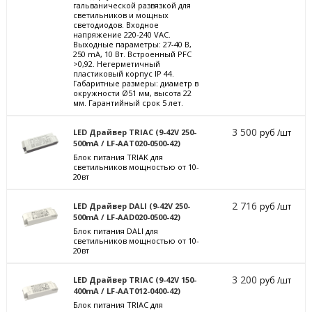
гальванической развязкой для
светильников и мощных
светодиодов. Входное
напряжение 220-240 VAC.
Выходные параметры: 27-40 В,
250 mА, 10 Вт. Встроенный PFC
>0,92. Негерметичный
пластиковый корпус IP 44.
Габаритные размеры: диаметр в
окружности Ø51 мм, высота 22
мм. Гарантийный срок 5 лет.
3 500
LED Драйвер TRIAC (9-42V 250-
руб /шт
500mA / LF-AAT020-0500-42)
Блок питания TRIAK для
светильников мощностью от 10-
20вт
2 716
LED Драйвер DALI (9-42V 250-
руб /шт
500mA / LF-AAD020-0500-42)
Блок питания DALI для
светильников мощностью от 10-
20вт
3 200
LED Драйвер TRIAC (9-42V 150-
руб /шт
400mA / LF-AAT012-0400-42)
Блок питания TRIAC для