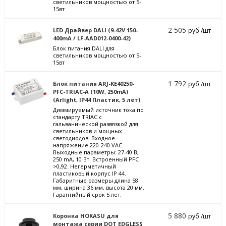
светильников мощностью от 5-
15вт
2 505
LED Драйвер DALI (9-42V 150-
руб /шт
400mA / LF-AAD012-0400-42)
Блок питания DALI для
светильников мощностью от 5-
15вт
1 792
Блок питания ARJ-KE40250-
руб /шт
PFC-TRIAC-A (10W, 250mA)
(Arlight, IP44 Пластик, 5 лет)
Диммируемый источник тока по
стандарту TRIAC с
гальванической развязкой для
светильников и мощных
светодиодов. Входное
напряжение 220-240 VAC.
Выходные параметры: 27-40 В,
250 mА, 10 Вт. Встроенный PFC
>0,92. Негерметичный
пластиковый корпус IP 44.
Габаритные размеры длина 58
мм, ширина 36 мм, высота 20 мм.
Гарантийный срок 5 лет.
5 880
Коронка HOKASU для
руб /шт
монтажа серии DOT EDGLESS