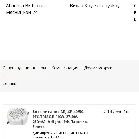
Atlantica Bistro на
Вилла Köy Zekeriyaköy
С
Мясницкой 24
в
м
Сопутствующие товары
Комплектация
Другие модели
Отзывы
2 147
Блок питания ARJ-SP-40250-
руб /шт
PFC-TRIAC-R (10W, 27-40V,
250mA) (Arlight, IP44 Пластик,
5 лет)
Диммируемый источник тока по
стандарту TRIAC с