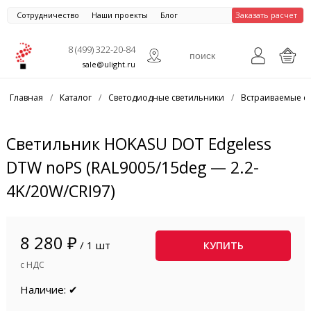
Сотрудничество
Наши проекты
Блог
Заказать расчет
8 (499) 322-20-84
sale@ulight.ru
Главная
/
Каталог
/
Светодиодные светильники
/
Встраиваемые с
Светильник HOKASU DOT Edgeless
DTW noPS (RAL9005/15deg — 2.2-
4K/20W/CRI97)
8 280 ₽
/ 1 шт
КУПИТЬ
с НДС
Наличие: ✔