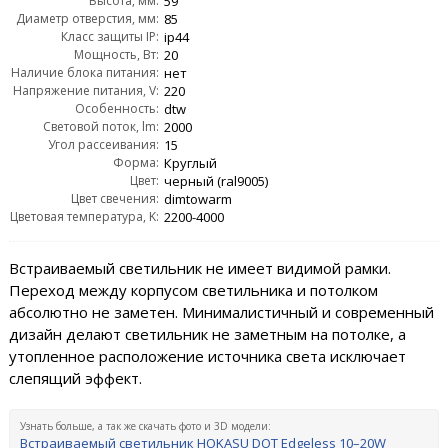
Высота, мм:
59
Диаметр отверстия, мм:
85
Класс защиты IP:
ip44
Мощность, Вт:
20
Наличие блока питания:
нет
Напряжение питания, V:
220
Особенность:
dtw
Световой поток, lm:
2000
Угол рассеивания:
15
Форма:
Круглый
Цвет:
черный (ral9005)
Цвет свечения:
dimtowarm
Цветовая температура, K:
2200-4000
Встраиваемый светильник не имеет видимой рамки.
Переход между корпусом светильника и потолком
абсолютно не заметен. Минималистичный и современный
дизайн делают светильник не заметным на потолке, а
утопленное расположение источника света исключает
слепящий эффект.
Узнать больше, а так же скачать фото и 3D модели:
Встраиваемый светильник HOKASU DOT Edgeless 10–20W