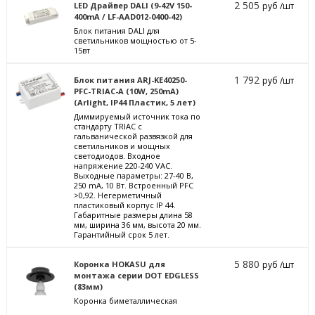
2 505
LED Драйвер DALI (9-42V 150-
руб /шт
400mA / LF-AAD012-0400-42)
Блок питания DALI для
светильников мощностью от 5-
15вт
1 792
Блок питания ARJ-KE40250-
руб /шт
PFC-TRIAC-A (10W, 250mA)
(Arlight, IP44 Пластик, 5 лет)
Диммируемый источник тока по
стандарту TRIAC с
гальванической развязкой для
светильников и мощных
светодиодов. Входное
напряжение 220-240 VAC.
Выходные параметры: 27-40 В,
250 mА, 10 Вт. Встроенный PFC
>0,92. Негерметичный
пластиковый корпус IP 44.
Габаритные размеры длина 58
мм, ширина 36 мм, высота 20 мм.
Гарантийный срок 5 лет.
5 880
Коронка HOKASU для
руб /шт
монтажа серии DOT EDGLESS
(83мм)
Коронка биметаллическая