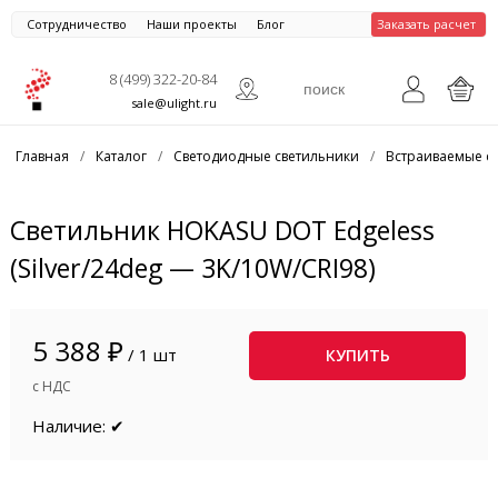
Сотрудничество
Наши проекты
Блог
Заказать расчет
8 (499) 322-20-84
sale@ulight.ru
Главная
/
Каталог
/
Светодиодные светильники
/
Встраиваемые с
Светильник HOKASU DOT Edgeless
(Silver/24deg — 3K/10W/CRI98)
5 388 ₽
/ 1 шт
КУПИТЬ
с НДС
Наличие: ✔