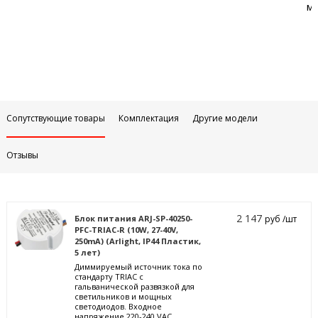
м
Сопутствующие товары
Комплектация
Другие модели
Отзывы
2 147
Блок питания ARJ-SP-40250-
руб /шт
PFC-TRIAC-R (10W, 27-40V,
250mA) (Arlight, IP44 Пластик,
5 лет)
Диммируемый источник тока по
стандарту TRIAC с
гальванической развязкой для
светильников и мощных
светодиодов. Входное
напряжение 220-240 VAC.