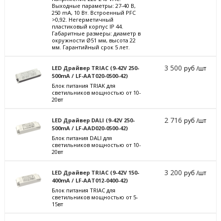
Выходные параметры: 27-40 В,
250 mА, 10 Вт. Встроенный PFC
>0,92. Негерметичный
пластиковый корпус IP 44.
Габаритные размеры: диаметр в
окружности Ø51 мм, высота 22
мм. Гарантийный срок 5 лет.
3 500
LED Драйвер TRIAC (9-42V 250-
руб /шт
500mA / LF-AAT020-0500-42)
Блок питания TRIAK для
светильников мощностью от 10-
20вт
2 716
LED Драйвер DALI (9-42V 250-
руб /шт
500mA / LF-AAD020-0500-42)
Блок питания DALI для
светильников мощностью от 10-
20вт
3 200
LED Драйвер TRIAC (9-42V 150-
руб /шт
400mA / LF-AAT012-0400-42)
Блок питания TRIAC для
светильников мощностью от 5-
15вт